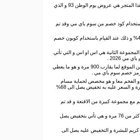
يوفر هذا المتجر الكثير من التخفيضات و العروض و التي تتنوع بحسب المناسبة المتوفرة واخر العروض التي وفرها هذا المتجر هي عروض يوم الوطن 93 و الذي
كبير و هي مكونة من عبوتان و التخفيض عليه بنسبة 20% عند القيام باستخدام كود خصم من سوم باي مي وقد تم
ايضا هناك مجموعة منظف مكونة من ثلاث عبواب و التي يطلق عليها الفقاعات الثلاثية و التخفيض عليها بنسبة 40% و ذلك عند القيام باستخدام كوبون خصم
لمجموعة الثانية هي اس او اس و التي تأتي
العرض الرابع يأتي على كريم مخصص للعناية بالمنطقة التي تخيط الاعين و هو كريم ريتينول و قد تم شرائه ابقا من الموقع لما يقارب 900 مرة و هو ما يعطي
 و الفخم معا و هو مخصص لحماية مسام
البشرة و هو ايضا منعش و منشط لبشرة و يتم استخدامه خلال ثلاث دقائق لكي يقوم بزالة الجلد الميت عن البشرة و السعر عليه به تخفيض يصل الى 68%
 مع مجموعة كبيرة من الاقنعة و قد تم
وللاهتمام بمسام البشرة يتوفر مجموعة سوبر ماتشا و التي تتكون من اربع عبوات بحجم كبير و تم شارئها سابقا أكثر من 76 مرة و هي تأتي بتخفيض يصل
 كريم للبشرة و التخفيض عليه يصل الى