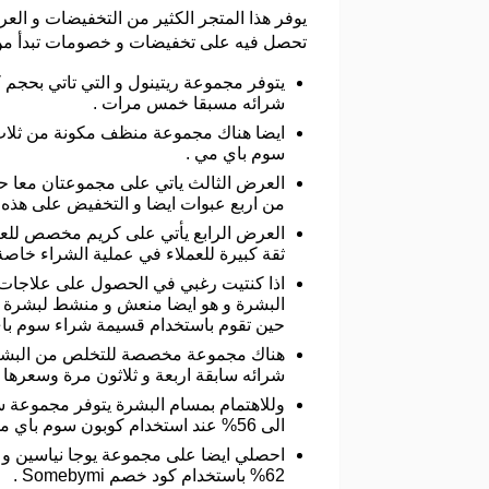
تحصل فيه على تخفيضات و خصومات تبدأ من 10% لتصل الى 93% على الكثير من المنتجات و اليك الكثير من
شرائه مسبقا خمس مرات .
سوم باي مي .
العرض الثالث ياتي على مجموعتان معا حي
من اربع عبوات ايضا و التخفيض على هذه المجموعات يصل الى 65% و ذلك حين تقو
ثقة كبيرة للعملاء في عملية الشراء خاصة و ان التخفيض عليه يصل الى 10% 
اذا كنتيت رغبي في الحصول على علاجات 
حين تقوم باستخدام قسيمة شراء سوم با
هناك مجموعة مخصصة للتخلص من البشرة ال
شرائه سابقة اربعة و ثلاثون مرة وسعرها به تخفيض يصل الى 54% 
الى 56% عند استخدام كوبون سوم باي مي .
احصلي ايضا على مجموعة يوجا نياسين و ا
62% باستخدام كود خصم Somebymi .