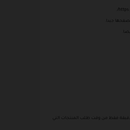
تصفحها جيدا.
يضا.
 يقدم المتجر خدمة شحن سريعة للغاية حيث يوفر الشحن داخل مدينة دبي في حدود 90 دقيقة فقط من وقت طلب المنتجات التي