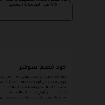
كود خصم soukare بتخفيضات تصل ال
15% على العدسات الصحية
كود خصم سوكير
كود خصم سوكير، تعد سوكير أحد أشعر الصيدل
توفير العديد من أنواع المكملات الغذائية، 
مستلزمات الشعر وايضا منتجات العناية با
باختيار أفضل أنواع المنتجات الأصلية حيث ت
فرضها بصفة دائمة ومنها كوبون خصم سوك