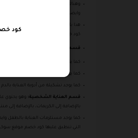
وهناك أيضا في هذا القسم المكملات الغ
وايضا جميع منتجات النحل.
هذا بالإضافة إلى وجود الأعشاب الطبيعية
كود خصم soukare بتخفيضات تصل الى 15% على ال
كود خصم تطبيق سوكير 2026 بالإضافة إلى كوبون خصم سوكير.
قسم الصيدلية:
وهو من أضخم الأقسام 
كما يقدم أدوية الضغط والسكر و السعال
كما يوجد أيضا الإسعافات الأولية وأدوي
كما يوجد تشكيلة من أدوية العناية بالدم 
قسم العناية الشخصية:
وهو يحتوي عل
بالإضافة إلى الكريمات، بالإضافة إلى منت
كما يوجد مستلزمات العناية بالطفل وايض
التي تنطبق عليها كود خصم موقع سوكير