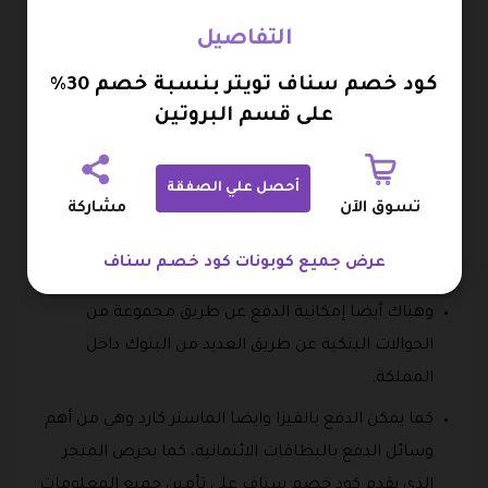
العميل بدفع قيمة الفاتورة نقدا عند استلام الطلب من
التفاصيل
قبل مندوب شركة الشحن مع وجود بعض الرسوم نظير
كود خصم سناف تويتر بنسبة خصم 30%
استخدام هذا النوع من الخدمات.
على قسم البروتين
هذا بالإضافة إلى وجود مجموعة من الوسائل الأخرى مثل
بطاقة مدى بالإضافة إلى apple pay وهي من أشهر طرق
أحصل علي الصفقة
الدفع داخل متجر سناف.
تسوق الآن
مشاركة
كما يمكن أيضا استخدام بطاقة الدفع تابي حيث يتم
عرض جميع كوبونات كود خصم سناف
تأمين هذه الوسيلة وايضا جميع الطرق السابقة جيدا.
وهناك أيضا إمكانية الدفع عن طريق مجموعة من
الحوالات البنكية عن طريق العديد من البنوك داخل
المملكة.
كما يمكن الدفع بالفيزا وايضا الماستر كارد وهي من أهم
وسائل الدفع بالبطاقات الائتمانية، كما يحرص المتجر
الذي يقدم كود خصم سناف على تأمين جميع المعلومات