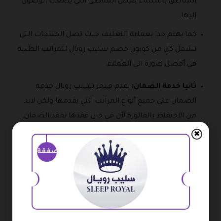
المناطق باستثناء بعض المناطق التي يصعب الوصول
إليها.
كما يهتم جدا بعملية التغليف حيث تصل المنتجات التي
تشمل كل من كوبون خصم سليب رويال للمراتب الطبية
في أفضل صورة الي العملاء.
ثانيا خدمة الضمان:
يقدم متجر سليب رويال خدمة
الضمان على جميع أنواع المراتب التي يقدمها ولكن لابد
من الاحتفاظ بالفاتورة لأن في حال فقدها تفقد الضمان.
✖
كما أن الضمان لا يشمل سوء الاستخدام أو عدم ارتياح
صفقة
العميل على المراتب أو سوء التخزين والعديد من العوامل
الأخرى.
كما يستطيع العملاء الاستفادة من هذه الخدمة في حال
ظهور أصوات من داخل المرتبة أثناء النوم عليها.