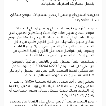
يتحمل مصاريف استرداد المنتجات.
طريقة استرجاع و عمل ارتجاع لمنتجات موقع سكاي
سيلز sky sales
يوجد أكثر من طريقة استرجاع و عمل ارتجاع لمنتجات
موقع سكاي سيلز sky sales، حيث يستطيع العميل الذي
يود القيام بإرجاع أحد المشتريات التي تم طلبها من موقع
سكاي سيلز sky sales، من خلال تقديم طلب من داخل
المتجر عبر نظام تذاكر الدعم الفني، وترك رقم الهاتف،
وسوف يتم التواصل معه على الفور وتنفيذ الطلب في
الحال إذا كانت المشتريات في حالتها الأصلية.
يستطيع أيضاً العميل القيام بالاتصال هاتفياً بالموقع
الرسمي على هذا الرقم ” 8002444220 “، وسوف يقوم
أحد ممثلي خدمة العملاء بالتواصل مع العميل والرد على
هذا الاستفسار وتحديد موعد لاستلام الشحنة.
سيتم إرسال أحد مندوبي شركة سمسا SMSA إلى عنوان
العميل ويتم استلام المشتريات التي يود العميل إرجاعها
إلى المتجر، وذلك يحدث بشكل مجاني وبدون مصاريف أو
رسوم إضافية للإرجاع.
يوفر المتجر فرصة أن يتم الإرجاع على الهدايا من شخص