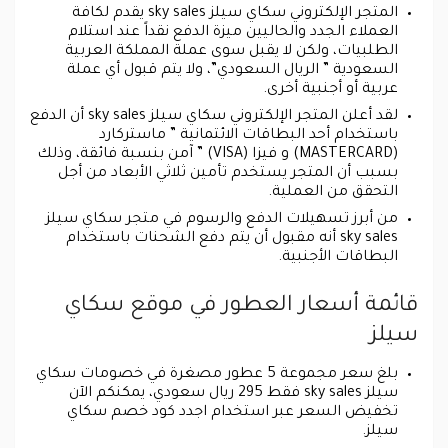
المتجر الإلكتروني سكاي سيلز sky sales يقدم لكافة
العملاء الجدد والحاليين ميزة الدفع نقداً عند استلام
الطلبيات، ولكن لا يقبل سوى عملة المملكة العربية
السعودية ” الريال السعودي”، ولا يتم قبول أي عملة
عربية أو أجنبية أخرى.
لقد أعلن المتجر الإلكتروني سكاي سيلز sky sales أن الدفع
باستخدام أحد البطاقات الائتمانية ” ماستركارد
(MASTERCARD) و فيزا (VISA) ” آمن بنسبة فائقة، وذلك
بسبب أن المتجر يستخدم تأمين ثلاثي الأبعاد من أجل
التحقق من العملية.
من أبرز تسهيلات الدفع والرسوم في متجر سكاي سيلز
sky sales أنه مقبول أن يتم دفع الشحنات باستخدام
البطاقات الأجنبية.
قائمة أسعار العطور في موقع سكاي
سيلز
بلغ سعر مجموعة 5 عطور مصغرة في خصومات سكاي
سيلز sky sales فقط 295 ريال سعودي، يمكنكم الآن
تخفيض السعر عبر استخدام اجدد كود خصم سكاي
سيلز.