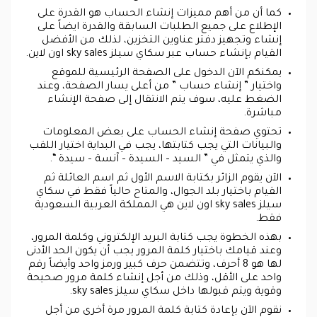
كما أن من أهم مميزات إنشاء الحساب هو القدرة على
الإطلاع على جميع الطلبات السابقة والقدرة ايضاً على
إنشاء وتجهيز دفتر عناوين التخزين، لذلك من الأفضل
القيام بإنشاء حساب عبر سكاي سيلز sky sales اون لاين.
يمكنكم الآن الدخول على الصفحة الرئيسية للموقع
واختيار ” إنشاء حساب ” من أعلى يسار الصفحة، وعند
الضغط عليه، سوف يتم الانتقال إلى صفحة الإنشاء
مباشرة.
تحتوي صفحة إنشاء الحساب على بعض المعلومات
والبيانات التي يجب كتابتها، يجب في البداية اختيار اللقب
والذي يتمثل في ” السيد – السيدة – آنسة – سيدة “.
الآن يقوم الزائر بكتابة الاسم الأول ثم اسم العائلة ثم
القيام باختيار بلد الجوال، والمتاح حالياً فقط في سكاي
سيلز sky sales اون لاين هي المملكة العربية السعودية
فقط.
بهذه الخطوة يجب كتابة البريد الإلكتروني وكلمة المرور،
وعند قيامك باختيار كلمة المرور يجب أن يكون الحد الأدنى
لها هو 8 أحرف، وتتضمن حرف كبير ورمز واحد وأيضاً رقم
واحد على الأقل، وذلك من أجل إنشاء كلمة مرور صحيحة
وقوية ويتم قبولها داخل سكاي سيلز sky sales.
نقوم الآن بإعادة كتابة كلمة المرور مرة أخرى من أجل