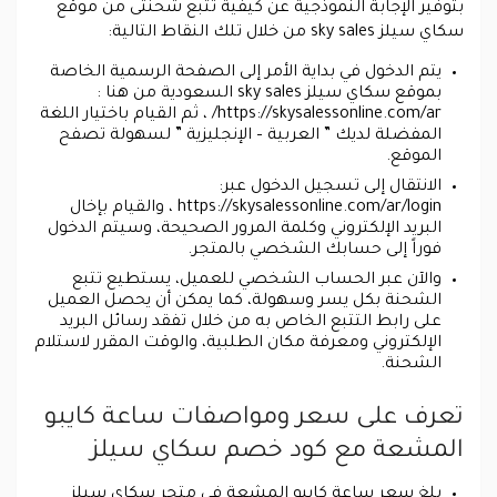
بتوفير الإجابة النموذجية عن كيفية تتبع شحنتى من موقع
سكاي سيلز sky sales من خلال تلك النقاط التالية:
يتم الدخول في بداية الأمر إلى الصفحة الرسمية الخاصة
بموقع سكاي سيلز sky sales السعودية من هنا :
https://skysalessonline.com/ar/ ، ثم القيام باختيار اللغة
المفضلة لديك ” العربية – الإنجليزية ” لسهولة تصفح
الموقع.
الانتقال إلى تسجيل الدخول عبر:
https://skysalessonline.com/ar/login ، والقيام بإخال
البريد الإلكتروني وكلمة المرور الصحيحة، وسيتم الدخول
فوراً إلى حسابك الشخصي بالمتجر.
والآن عبر الحساب الشخصي للعميل، يستطيع تتبع
الشحنة بكل يسر وسهولة، كما يمكن أن يحصل العميل
على رابط التتبع الخاص به من خلال تفقد رسائل البريد
الإلكتروني ومعرفة مكان الطلبية، والوقت المقرر لاستلام
الشحنة.
تعرف على سعر ومواصفات ساعة كايبو
المشعة مع كود خصم سكاي سيلز
بلغ سعر ساعة كايبو المشعة في متجر سكاي سيلز