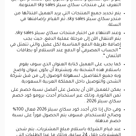
التعرف على منتجات سكاي سيلز sky sales المتنوعة.
يتم تحديد جميع المنتجات التي يريد العميل اقتنائها من
متجر سكاي سيلز sky sales، ثم القيام بإضافتها في
السلة.
وعند الانتهاء من اختيار منتجات سكاي سيلز sky sales،
يتم الانتقال الآن إلى مرحلة عملية الدفع، حيث يجب
إضافة طريقة الدفع المناسبة لكل عميل والتي تتمثل في
” الحساب المصرفي أو الدفع عند الاستلام أو بطاقات
الائتمان “.
كما يجب على العميل كتابة العنوان الذي سوف يقوم
باستلام هذه الشحنة به، ويشترط أن يكون عنوان واضح
وبه جميع التفاصيل، لسهولة الوصول إلى من قبل شركة
الشحن والتوصيل داخل المملكة العربية السعودية.
يمكن للعميل الآن أن يحصل على أفضل نسبة خصم على
ثمن الفاتورة، وذلك عبر استخدام أحدث برومو كود خصم
سكاي سيلز 2026 .
وفي حال إذا كان أجدد كود سكاي سيلز 2026 فعال 100%
وصالح للاستخدام، فسوف يتم الحصول فوراً على نسبة
خصم مذهلة.
عند قيام الشركة باستلام مبلغ المشتريات، يتم شحن
المشتريات خلال 24 ساعة، وذلك ما عدا الطلبات التي