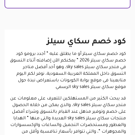
كود خصم سكاي سيلز
كود خصم سكاي سيلز أو ما يطلق عليه ” أجدد برومو كود
خصم سكاي سيلز 2026 ” يمكنكم الآن إضافته أثناء التسوق
في متجر سكاي سيلز sky sales، وهو أحد أفضل متاجر
التسوق داخل المملكة العربية السعودية، نوفر لكم اليوم
متابعينا فى موقع بوابة الكوبونات باستعراض نبذة حول
موقع سكاي سيلز sky sales الرسمي.
قد يبحث الكثير من المستهلكين للتعرف على معلومات عن
متجر سكاي سيلز sky sales، والذي يمكن من خلاله الحصول
على خصم وتوفير مذهل عند القيام بالتسوق وشراء أفضل
منتجات سكاي سيلز sky sales العديدة والتي منها ” الهدايا
والعطور ومستحضرات التجميل والساعات والإكسسوارات
والمجوهرات “، والتي تتوافر بأسعار تنافسية وأقل من