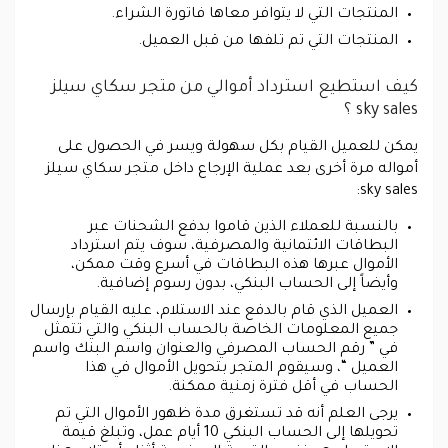
المنتجات التي لا يتوافر معاها فاتورة الشراء.
المنتجات التي تم تلفها من قبل العميل.
كيف استطيع استرداد أموالي من متجر سكاي سيلز
sky sales ؟
يمكن للعميل القيام بكل سهولة ويسر في الحصول على
أمواله مرة أخرى بعد عملية الإرجاع داخل متجر سكاي سيلز
sky sales:
بالنسبة للعملاء الذين قاموا بدفع الشحنات عبر
البطاقات الائتمانية والمصرفية، سوف يتم استرداد
الأموال عبرها هذه البطاقات في أسرع وقت ممكن،
وأيضاً إلى الحساب البنكي، بدون رسوم إضافية.
العميل الذي قام بالدفع عند الاستلام، عليه القيام بإرسال
جميع المعلومات الخاصة بالحساب البنكي والتي تتمثل
في ” رقم الحساب المصرفي والعنوان واسم البنك واسم
العميل “، وسيقوم المتجر بتحويل الأموال في هذا
الحساب في أقل فترة زمنية ممكنة.
يرجى العلم أنه قد تستغرق مدة ظهور الأموال التي تم
تحويلها إلى الحساب البنكي 10 أيام عمل، وتبلغ قيمة