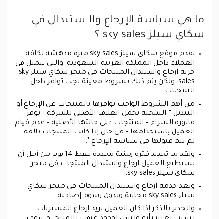
ما هي سياسة الإرجاع والاستبدال في
سكاي سيلز sky sales ؟
يقدم موقع سكاي سيلز sky sales ميزة مدهشة لكافة
العملاء داخل المملكة العربية السعودية، والتي تتمثل في
حرية ارجاع واستبدال المنتجات في متجر سكاي سيلز sky
sales، ولكن يتم ذلك بشروط معينة يجب توافر داخل
الشحنات.
من أهم الشروط الواجب توافرها بالمنتجات عن الإرجاع أو
التبديل ” الشحنة تحمل الغلاف الأصلي للشركة – توفر
فاتورة الشراء – المنتجات على حالتها الأصلية – عدم قيام
العميل باستخدامها – في حال إذا كانت المنتجات تالفة
لم يتم قبولها في سياسة الإرجاع “.
ولقد تم تحديد فترة زمنية محددة فقط 14 يوم من أجل أن
يستطيع العميل ارجاع واستبدال المنتجات في متجر
سكاي سيلز sky sales.
وتعد خدمة ارجاع واستبدال المنتجات في متجر سكاي
سيلز sky sales مجانية وبدون رسوم إضافية.
والجدير بالذكر إذا كان العميل يريد إرجاع المشتريات
بسبب تغيير رأيه وليس لوجود عيوب بالمنتج، فسوف