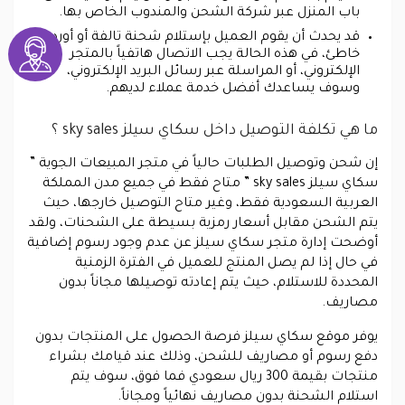
باب المنزل عبر شركة الشحن والمندوب الخاص بها.
قد يحدث أن يقوم العميل بإستلام شحنة تالفة أو أوردر
خاطئ، في هذه الحالة يجب الاتصال هاتفياً بالمتجر
الإلكتروني، أو المراسلة عبر رسائل البريد الإلكتروني،
وسوف يساعدك أفضل خدمة عملاء لديهم.
ما هي تكلفة التوصيل داخل سكاي سيلز sky sales ؟
إن شحن وتوصيل الطلبات حالياً في متجر المبيعات الجوية ”
سكاي سيلز sky sales ” متاح فقط في جميع مدن المملكة
العربية السعودية فقط، وغير متاح التوصيل خارجها، حيث
يتم الشحن مقابل أسعار رمزية بسيطة على الشحنات، ولقد
أوضحت إدارة متجر سكاي سيلز عن عدم وجود رسوم إضافية
في حال إذا لم يصل المنتج للعميل في الفترة الزمنية
المحددة للاستلام، حيث يتم إعادته توصيلها مجاناً بدون
مصاريف.
يوفر موقع سكاي سيلز فرصة الحصول على المنتجات بدون
دفع رسوم أو مصاريف للشحن، وذلك عند قيامك بشراء
منتجات بقيمة 300 ريال سعودي فما فوق، سوف يتم
استلام الشحنة بدون مصاريف نهائياً ومجاناً.