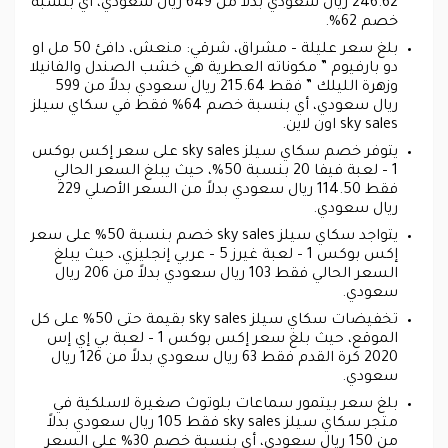
246.62 ريال سعودي بدلاً من 649 ريال سعودي، أي بنسبة
خصم 62%.
بلغ سعر عليلة – مشراق، شرقي: منعش، دافئ 50 مل او
دو بارفيوم ” مكوناته العطرية هي خشب الصندل والفانيلا
وزهرة الليلك ” فقط 215.64 ريال سعودي بدلاً من 599
ريال سعودي، أي بنسبة خصم 64% فقط في سكاي سيلز
sky sales اون لاين.
يتوفر خصم سكاي سيلز sky sales على سعر إكس بوكس
1 – لعبة فيفا 20 بنسبة 50%، حيث يبلغ السعر الحالي
فقط 114.50 ريال سعودي بدلاً من السعر الأصلي 229
ريال سعودي.
يتواجد سكاي سيلز sky sales خصم بنسبة 50% على سعر
إكس بوكس 1 – لعبة غيرز 5 – عربي إنجليزي، حيث يبلغ
السعر الحالي فقط 103 ريال سعودي بدلاً من 206 ريال
سعودي.
تخفيضات سكاي سيلز sky sales بقيمة حتى 50% على كل
الموقع، حيث بلغ سعر إكس بوكس 1 – لعبة بي إي إس
2020 كرة القدم فقط 63 ريال سعودي بدلاً من 126 ريال
سعودي.
بلغ سعر بيتمور سماعات بلوتوث صغيرة لاسلكية في
متجر سكاي سيلز sky sales فقط 105 ريال سعودي بدلاً
من 150 ريال سعودي، أي بنسبة خصم 30% على السعر