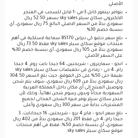
الأصلي.
يتوافر بيتمور كابل 3-في -1 قابل للسحب في المتجر
الالكتروني سكاي سيلز sky sales بسعر 52.50 ريال
سعودي بدلاً من السعر الاصلي البالغ 75 ريال سعودي، أي
بنسبة خصم 30%.
بلغ سعر دبليو كي ديزاين BS170 سماعة لاسلكية في أهم
منتجات موقع سكاي سيلز sky sales فقط 73.50 ريال
سعودي بدلاً من 105 ريال سعودي، أي بنسبة خصم 30%
على السعر الأصلي.
انجو – سمارترون – شريحتين، 64 جيجا بايت روم, 4 جيجا
رام، 4 جي – رمادي في تخفيضات سكاي سيلز sky sales
بقيمة حتى 50% على كل الموقع، حيث بلغ السعر 304.50
ريال سعودي بدلاً من 609 ريال سعودي، سوف يتم شحن
وتوصيل المنتج إلى أي مكان داخل المملكة العربية
السعودية مجاناً وبدون رسوم شحن نهائياً، وذلك لأن
متجر سكاي سيلز يوفر ميزة الشحن المجاني لجميع
المشتريات بدايةً من سعر 300 ريال سعودي وأعلى.
بلغ سعر انجو – فاير 4 برو – شريحتين، 16 جيجابايت، 3
جيجا رام، 4 جي فقط 201 ريال سعودي بدلاً من 402 ريال
سعودي، أي بنسبة خصم 50%، فقط في أهم منتجات
موقع سكاي سيلز sky sales.