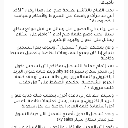
تأكيدها.
يجب القيام بالتأشير بعلامة صح، على هذا الإقرار ” أؤكد
أنني قد قرأت ووافقت على الشروط والأحكام وسياسة
الخصوصية “.
من يرغب في الحصول على رسائل من قبل موقع سكاي
سيلز، يجب وضع علامة صح أمام ” أوافق على استلام
رسائل على الجوال والبريد الإلكتروني.
والآن يمكنكم اختيار ” تسجيل “، وسوف يتم التسجيل
بنجاح إذا كان جميع المعلومات الخاصة بالعميل صحيحة
وكاملة.
بعد إتمام عملية التسجيل، يمكنكم الآن تسجيل دخول
إلى متجر سكاي سيلز sky sales، ويتم كتابة عنوان البريد
الإلكتروني وكلمة المرور، وفي حالة نسيان أو فقد كلمة
المرور الشخصية، يمكنكم الضغط على ” هل فقدت
كلمة مرورك ؟ “.
وسيتم انتقالك إلى نافذة أخرى، يتطلب منك كتابة عنوان
البريد الإلكتروني، وسيتم إرسال تعليمات خاصة لك من
أجل أستعادة كلمة المرور الخاصة بك بكل سهولة.
وبعد تسجيل الدخول، أصبح للعميل الآن حرية التسوق
عبر متجر سكاي سيلز sky sales.
يقوم الآن العميل والانتقال والتجول بين الأقسام من اجل