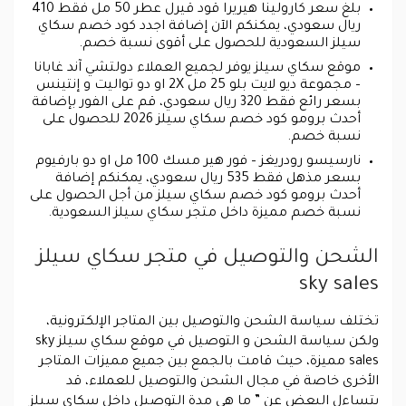
بلغ سعر كارولينا هيريرا قود قيرل عطر 50 مل فقط 410
ريال سعودي، يمكنكم الآن إضافة اجدد كود خصم سكاي
سيلز السعودية للحصول على أقوى نسبة خصم.
موقع سكاي سيلز يوفر لجميع العملاء دولتشي آند غابانا
– مجموعة ديو لايت بلو 25 مل 2X او دو تواليت و إنتينس
بسعر رائع فقط 320 ريال سعودي، قم على الفور بإضافة
أحدث برومو كود خصم سكاي سيلز 2026 للحصول على
نسبة خصم.
نارسيسو رودريغز – فور هير مسك 100 مل او دو بارفيوم
بسعر مذهل فقط 535 ريال سعودي، يمكنكم إضافة
أحدث برومو كود خصم سكاي سيلز من أجل الحصول على
نسبة خصم مميزة داخل متجر سكاي سيلز السعودية.
الشحن والتوصيل في متجر سكاي سيلز
sky sales
تختلف سياسة الشحن والتوصيل بين المتاجر الإلكترونية،
ولكن سياسة الشحن و التوصيل في موقع سكاي سيلز sky
sales مميزة، حيث قامت بالجمع بين جميع مميزات المتاجر
الأخرى خاصة في مجال الشحن والتوصيل للعملاء، قد
يتساءل البعض عن ” ما هي مدة التوصيل داخل سكاي سيلز