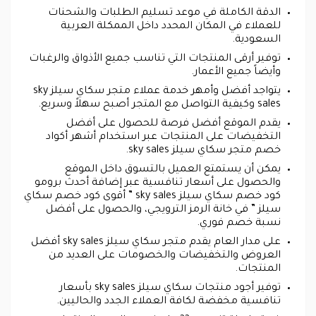
الدقة الكاملة في موعد تسليم الطلبات والشحنات
للعملاء في المكان المحدد داخل الممكلة العربية
السعودية.
توفير أرقى المنتجات التي تناسب جميع الأذواق والرغبات
وأيضاً جميع الأعمار.
يتواجد أفضل وأمهر خدمة عملاء متجر سكاي سيلز sky
sales وكيفية التواصل مع المتجر أصبح سهلاً وسريع.
يقدم الموقع أفضل فرصة للحصول على أفضل
التخفيضات على المنتجات عبر استخدام أشهر أكواد
خصم متجر سكاي سيلز sky sales.
يمكن أن يستمتع العميل بالتسوق داخل الموقع
والحصول على أسعار تنافسية عبر إضافة أحدث برومو
كود خصم سكاي سيلز sky sales ” أقوى كود خصم سكاي
سيلز ” في خانة الرمز الترويجي، والحصول على أفضل
نسبة خصم فوري.
على مدار العام يقدم متجر سكاي سيلز sky sales أفضل
العروض والتخفيضات والخصومات على العديد من
المنتجات.
توفير أجود منتجات سكاي سيلز sky sales بأسعار
تنافسية مخفضة لكافة العملاء الجدد والحاليين.