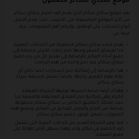
موقع سكاي سكانر مضمون
يعد موقع سكاي سكانر الذي يقدم كود خصم سكاي سكانر
من أكثر المواقع المضمونة على الانترنت، حيث يقدم أفضل
أنواع الخدمات على الإطلاق، وإليكم أهم المعلومات عنه
فيما يلي:
يقدم متجر سكاي سكانر مجموعة من الخدمات المميزة
جدا لعشاق السفر ومنها حجز رحلات طيران محنافة إلى
جميع أنحاء العالم بالإضافة إلى تقديم كل من رمز خصم
سكاي سكانر عند حجز واحدة من هذه الرحلات.
هذا بالإضافة إلى إمكانية حجز السيارات أيضا داخل أي
دولة يقوم العميل زيارتها، وايضا تشمل قسيمة شراء
سكاي سكانر.
وهناك أيضا خدمة اخسرها توفرها الشركة للعملاء
الكرام وهي إمكانية حجز الفنادق المختلفة والمميزة جدا
حيث يمتلك التطبيق الخاص ب سكاي سكانر مجموعة
ضخمة من أفخم وأفضل الفنادق في العالم، وجميع هذه
الحجوزات تشمل كوبون خصم سكاي سكانر.
كما توفر الشركة العديد من الرحلات الجوية التي تشمل
كود الخصم في مكان واحد وهذا يسهل الأمر للغاية على
جميع العملاء.