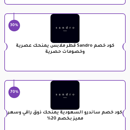
30%
كود خصم Sandro قطر ملابس يمنحك عصرية
وخصومات حصرية
70%
كود خصم ساندرو السعودية يمنحك ذوق راقي وسعر
مميز بخصم 20%