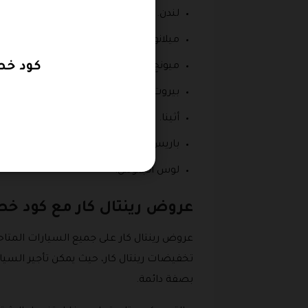
لندن.
ميلانو.
كود خصم رينتا
ميونج.
بيروت.
أثينا.
باريس.
لوس أنجلوس.
عروض رينتال كار مع كود خصم
عروض رينتال كار على جميع السيارات المتا
تخفيضات رينتال كار، حيث يمكن تأجير السيار
بصفة دائمة.