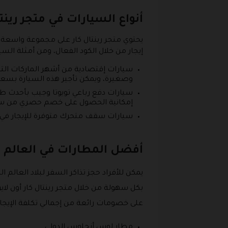
أنواع السيارات في متجر رينت
يحتوي متجر رينتال كار على مجموعة واسع
إيجار من خلال الكود الفعال، ومن أمثلة السي
سيارات إقتصادية من أشهر الماركات التج
وصغيرة، ويمكن تأجير هذه السيارة بسعر
سيارات دفع رباعي تويوتا وجيب بأحدث طر
إمكانية الحصول على خصم حصري من سعر ا
سيارات سقف متحرك متوفرة للإيجار في مت
أفضل المطارات في العالم
يمكن للأفراد حجز تذاكر السفر لبلاد العال
بكل سهولة من خلال متجر رينتال كار أون لا
على خصومات رائعة من إجمالي تكلفة الإيجار 
مطار لوس أنجلوس الدولي.