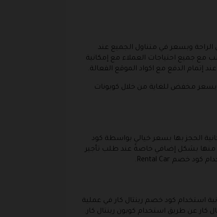
 الراحة وبسعر في متناول الجميع عند
 مع جميع احتياجات العملاء مع إمكانية
 إتمام الدفع مع اكواد الموقع الفعالة.
ا بسعر مخفض للغاية من خلال كوبونات
حث عن أفضل السيارات المتاحة للتأجير في أكثر من 6000 موقع مع إمكانية الحجز بها بسعر خيالي بواسطة كود
ة منها بشكل إضافي خاصةً عند طلب تأجير
صم Rental Car.
نية استخدام كود خصم رينتال كار في عملية
 كار عن طريق استخدام كوبون رينتال كار.