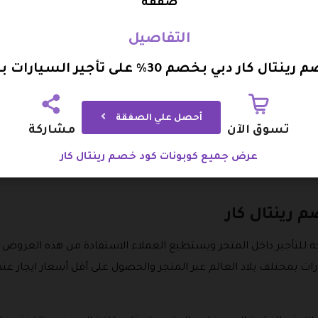
صفقة
التفاصيل
ل كار دبي بخصم 30% على تأجير السيارات بالمطار
أحصل علي الصفقة
تسوق الآن
مشاركة
عرض جميع كوبونات كود خصم رينتال كار
 رينتال كار
حة للتأجير داخل المتجر ويستطيع العملاء الاستفادة من هذه العروض
ات بمختلف بلاد العالم عبر المتجر والحصول على أقل أسعار ايجار عند