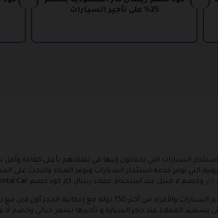
كود خصم رينتال كار السعودية بخصم
25% على تأجير السيارات
جار السيارات التي يحتاجون إليها في تنقلاتهم بأعلى كفاءة وأقل س
إلكترونية التي توفر خدمة استئجار السيارات وتوفر العناء والبحث على ا
كار
وخصم لا مثيل عند استخدام عملاء رينتال كار كود خصم Rental Car في إتمام خطوات الدفع.
يعمل رينتال كار كوسيط بين أكبر شركات تأجير السيارات والأفراد من أكثر 50
ى يستفيد العملاء عند حجز السيارة و تأجيرها بسعر خيالي وخصم لا 