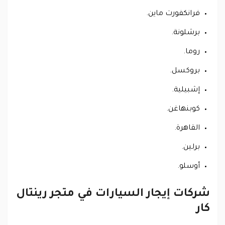
فرانكفورت ماين.
برشلونة.
روما.
بروكسل.
إشبيلية.
كوبنهاغن.
القاهرة.
برلين.
أوسلو.
شركات إيجار السيارات في متجر رينتال
كار