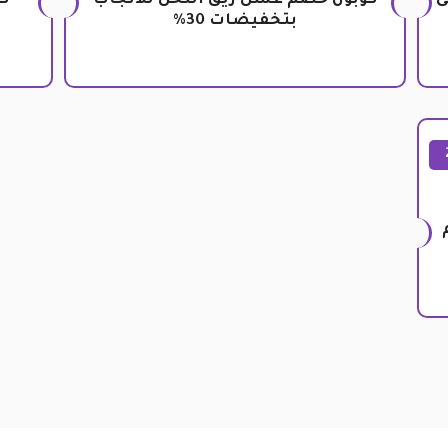
لى
كوبون خصم عسل ريق النحل للانجاب
كو
بتخفيضات 30%