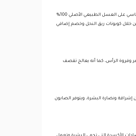
يوجد فوائدة عديدة لعسل النحل الطبيعي للبشرة، وتعتمد منتجات العناية التي توفرها شركة ريق النحل بشكل أساسي على العسل الطبيعي الأصلي 100%
 خلال كوبونات ريق النحل وخصم إضافي
 وفروة الرأس، كما أنه يعالج تقصف
 إشراقة ونضارة البشرة، ويتوفر الصابون
مضادات الأكسدة التي تحمي البشرة وتعمل