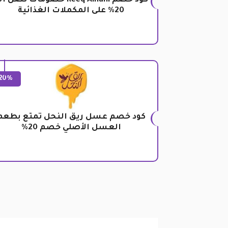
كود خصم Reeq Alnahl خصومات تصل ا
20% على المكملات الغذائية
20%
كود خصم عسل ريق النحل تمتع بطعم
العسل الأصلي خصم 20%