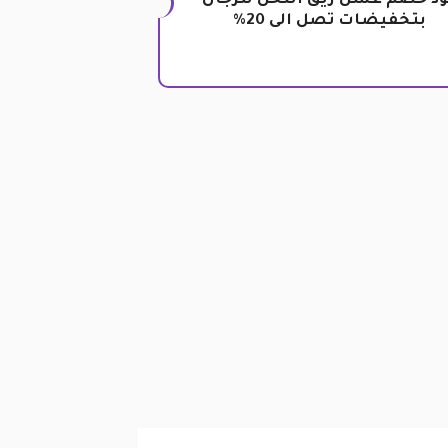
د خصم عسل ريق النحل للرجال
بتخفيضات تصل الى 20%