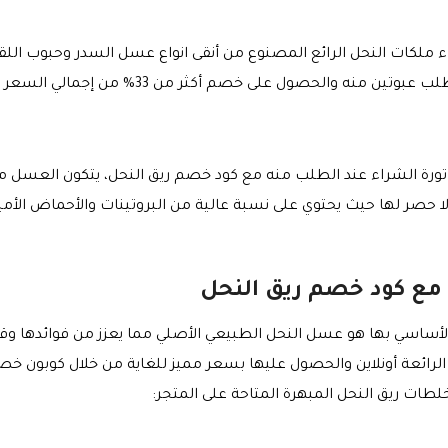
كات النحل الرائع المصنوع من أنقى انواع عسل السدر وحبوب اللقاح 
 على خصم أكثر من 33% من إجمالي السعر عند استخدام الكوبون الفعال.
عسل في فاتورة الشراء عند الطلب منه مع كود خصم ريق النحل، يتكون الع
 حصر لها حيث يحتوي على نسبة عالية من البروتينات والأحماض الأمين
 مع كود خصم ريق النحل
لأساسي بها هو عسل النحل الطبيعي الأصلي مما يعزز من فوائدها وقيم
لرائعة أونلاين والحصول عليها بسعر مميز للغاية من خلال كوبون خ
طات ريق النحل المبهرة المتاحة على المتجر: