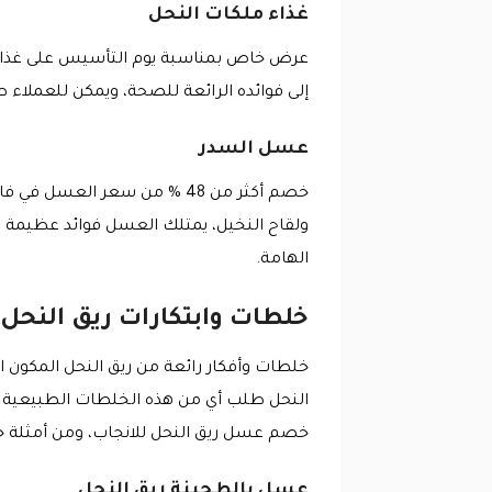
غذاء ملكات النحل
عرض خاص بمناسبة يوم التأسيس على غذاء مل
إلى فوائده الرائعة للصحة، ويمكن للعملاء طلب عبوتين منه والحصول
عسل السدر
خصم أكثر من 48 % من سعر ال
ولقاح النخيل، يمتلك العسل فوائد عظيمة لا
الهامة.
خلطات وابتكارات ريق النحل
خلطات وأفكار رائعة من ريق النحل المكون ا
النحل طلب أي من هذه الخلطات الطبيعية ا
خصم عسل ريق النحل للانجاب، ومن أمثلة خل
عسل بالطحينة ريق النحل