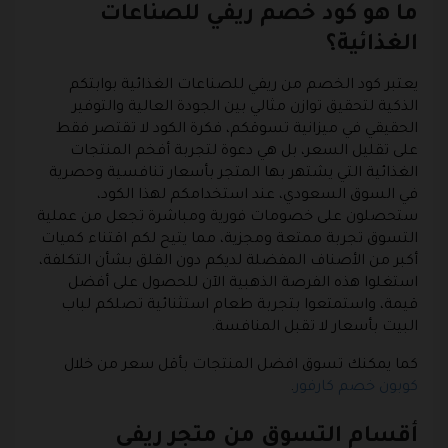
ما هو كود خصم ريفي للصناعات
الغذائية؟
يعتبر كود الخصم من ريفي للصناعات الغذائية بوابتكم
الذكية لتحقيق توازن مثالي بين الجودة العالية والتوفير
الحقيقي في ميزانية تسوقكم، فكرة الكود لا تقتصر فقط
على تقليل السعر، بل هي دعوة لتجربة أفخم المنتجات
الغذائية التي يشتهر بها المتجر بأسعار تنافسية وحصرية
في السوق السعودي، عند استخدامكم لهذا الكود،
ستحصلون على خصومات فورية ومباشرة تجعل من عملية
التسوق تجربة ممتعة ومجزية، مما يتيح لكم اقتناء كميات
أكبر من الأصناف المفضلة لديكم دون القلق بشأن التكلفة،
استغلوا هذه الفرصة الذهبية الآن للحصول على أفضل
قيمة، واستمتعوا بتجربة طعام استثنائية تصلكم لباب
البيت بأسعار لا تقبل المنافسة.
كما يمكنك تسوق افضل المنتجات بأقل سعر من خلال
كوبون خصم كارفور
.
أقسام التسوق من متجر ريفي