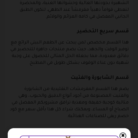
الشهيرة بجودتها العالية وحشواتها الغنية، والمحضرة
لتعطي قواماً ذهبياً مقرمشاً عند الطهي، لتكون الطبق
الجانبي المفضل في كافة العزائم والولائم.
قسم سريع التحضير
هذا القسم مخصص لمن يبحث عن الطعم البيتي الرائع مع
توفير الوقت والجهد، حيث يضم منتجات جاهزة للتحضير في
دقائق معدودة، مما يجعله الحل المثالي للحصول على وجبة
شهية دون عناء الوقوف بشكل طويل في المطبخ.
قسم الشابورة والفتيت
يضم هذا القسم المقرمشات التقليدية من الشابورة
والفتيت المصنوعة من أجود أنواع الدقيق والحبوب، وهي
مثالية كوجبة خفيفة ومغذية ترافق مشروبكم المفضل في
الصباح أو المساء، ويمكنك شراء كل هذا بأقل سعر مع كود
خصم ريفي للصناعات الغذائية.
كيفية عمل حساب على متجر ريفي
✖