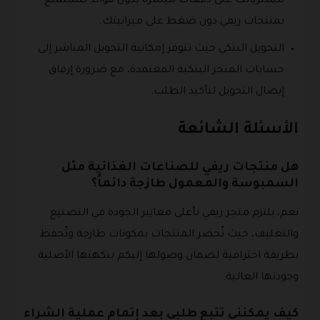
مشترياتك على دفعات ميسرة بدون فوائد لتستمتع
بمنتجات ريفي دون ضغط على ميزانيتك.
التحويل البنكي حيث تتوفر إمكانية التحويل المباشر إلى
حسابات المتجر البنكية المعتمدة، مع ضرورة إرفاق
إيصال التحويل لتأكيد الطلب.
الأسئلة الشائعة
هل منتجات ريفي للصناعات الغذائية مثل
السمبوسة والمعمول طازجة دائماً؟
نعم، يلتزم متجر ريفي بأعلى معايير الجودة في التصنيع
والتغليف، حيث تُحضر المنتجات بمكونات طازجة وتُحفظ
بطريقة احترافية لضمان وصولها إليكم بنكهتها الأصلية
وجودتها العالية.
كيف يمكنني تتبع طلبي بعد إتمام عملية الشراء