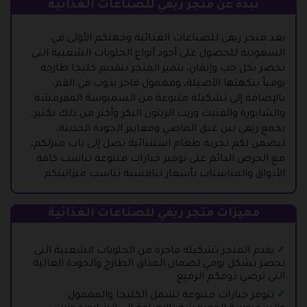
نبذة عن متجر ريفي للصناعات الغذائية
يعد متجر ريفي للصناعات الغذائية وجهتكم الأولى في
السعودية للحصول على أجود أنواع الحلويات الشعبية التي
تحضر بكل حب وإتقان، يتميز المتجر بتقديم كليجا طازجة
يومياً بنكهتها الأصيلة، ومعمول فاخر يذوب في الفم،
بالإضافة إلى تشكيلة متنوعة من السمبوسة المقرمشة
والشابورة والفتيت وزيت الزيتون البكر وأكثر من ذلك بكثير،
يجمع ريفي بين عبق الماضي ومعايير الجودة الحديثة،
ليضمن لكم تجربة طعام استثنائية تصل إلى باب منزلكم،
مع الحرص الدائم على توفير خيارات متنوعة تناسب كافة
الأذواق والمناسبات بأسعار تنافسية تناسب ميزانيتكم.
مميزات متجر ريفي للصناعات الغذائية
يقدم المتجر تشكيلة فاخرة من الحلويات الشعبية التي
تحضر بشكل يومي لضمان المذاق الطازج والجودة العالية
التي ترضي ذوقكم الرفيع.
تتوفر خيارات متنوعة تشمل الكليجا والمعمول