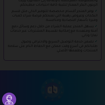
والسمبوسة المقرمشة بالإضافة إلى الشابورة وزيت
الزيتون البكر الممتاز لتلبية كافة احتياجات مطبخكم.
يوفر المتجر أقسام مخصصة للتوفير الذكي مثل قسم
البكجات وعروض رهيبة التي تمنحكم فرصة شراء كميات
وفيرة بأسعار اقتصادية ومنافسة.
يسهل المتجر عملية الشراء من خلال دعم وسائل دفع
آمنة ومتعددة مع إمكانية تقسيط المشتريات عبر خدمات
تمارا وتابي.
تضمن خدمة التوصيل السريع والاحترافي وصول
طلباتكم في أسرع وقت ممكن مع الحفاظ التام على سلامة
المنتجات وطعمها الأصلي.