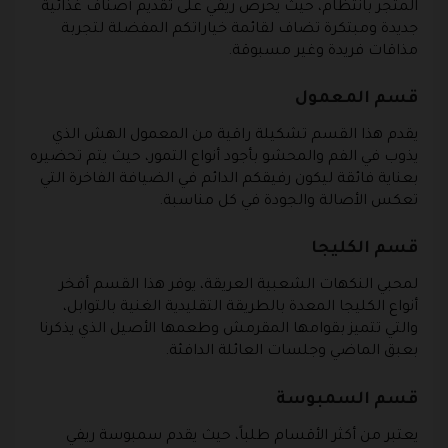
المتجر بانتظام، حيث يحرص ريفي على تقديم أصناف غذائية
جديدة ومبتكرة تضاف لقائمة خياراتكم المفضلة لتجربة
مذاقات فريدة وغير مسبوقة.
قسم المعمول
يقدم هذا القسم تشكيلة راقية من المعمول الهش الذي
يذوب في الفم والمحشو بأجود أنواع التمور، حيث يتم تحضيره
بعناية فائقة ليكون رفيقكم الدائم في الضيافة الفاخرة التي
تعكس الأصالة والجودة في كل مناسبة.
قسم الكليجا
لمحبي النكهات الشعبية العريقة، يوفر هذا القسم أفخر
أنواع الكليجا المعدة بالطريقة التقليدية الغنية بالتوابل،
والتي تتميز بقوامها المقرمش وطعمها الأصيل الذي يذكرنا
بعبق الماضي وجلسات العائلة الدافئة.
قسم السمبوسة
يعتبر من أكثر الأقسام طلباً، حيث يقدم سمبوسة ريفي