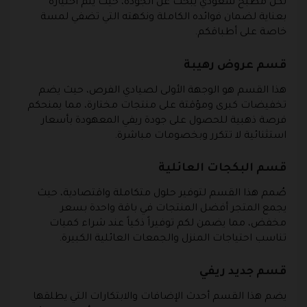
لكل مطبخ سعودي يبحث عن الجودة، حيث يتم اختياره
بعناية لضمان فوائده الكاملة ونكهته التي تضفي لمسة
خاصة على أطباقكم.
قسم عروض رهيبة
هذا القسم هو الوجهة الأولى لصيادي الفرص، حيث يضم
تخفيضات كبرى ومؤقتة على منتجات مختارة، مما يمنحكم
فرصة ذهبية للحصول على جودة ريفي المعهودة بأسعار
استثنائية لا تتكرر وبخصومات مباشرة.
قسم البكجات العائلية
صُمم هذا القسم لتوفير حلول متكاملة واقتصادية، حيث
يجمع المتجر أفضل المنتجات في باقة واحدة بسعر
مخفض، مما يضمن لكم توفيراً ذكياً عند شراء كميات
تناسب احتياجات المنزل والجمعات العائلية الكبيرة.
قسم جديد ريفي
يضم هذا القسم أحدث الإضافات والابتكارات التي يطلقها