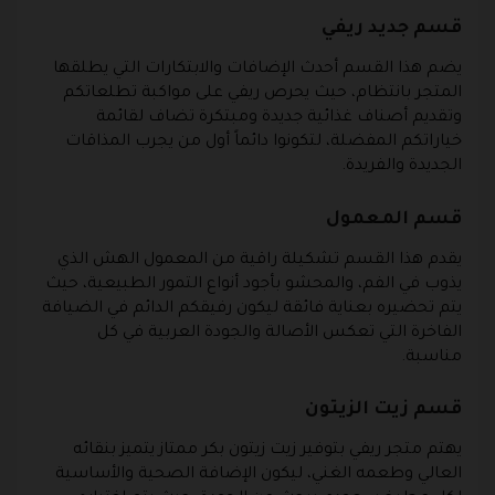
قسم جديد ريفي
يضم هذا القسم أحدث الإضافات والابتكارات التي يطلقها
المتجر بانتظام، حيث يحرص ريفي على مواكبة تطلعاتكم
وتقديم أصناف غذائية جديدة ومبتكرة تضاف لقائمة
خياراتكم المفضلة، لتكونوا دائماً أول من يجرب المذاقات
الجديدة والفريدة.
قسم المعمول
يقدم هذا القسم تشكيلة راقية من المعمول الهش الذي
يذوب في الفم، والمحشو بأجود أنواع التمور الطبيعية، حيث
يتم تحضيره بعناية فائقة ليكون رفيقكم الدائم في الضيافة
الفاخرة التي تعكس الأصالة والجودة العربية في كل
مناسبة.
قسم زيت الزيتون
يهتم متجر ريفي بتوفير زيت زيتون بكر ممتاز يتميز بنقائه
العالي وطعمه الغني، ليكون الإضافة الصحية والأساسية