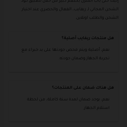
إليك حتى باب المنزل بخصم كبير من خلال تطبيق كود
الشحن المجاني لـ ريفايب، الفعال والحصري عند اختيار
الشحن والطلب اونلاين.
هل منتجات ريفايب أصلية؟
نعم، أصلية ويتم فحص جودتها على يد خبراء مع
تجربة الجهاز وضمان جودته.
هل هناك ضمان على المنتجات؟
نعم، يوجد ضمان لمدة سنة كاملة، من لحظة
استلام الجهاز.