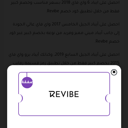
احصل على ايباد 6 واي فاي 2018 بسعر مناسب وخصم كبير
فقط من خلال تطبيق كود خصم Revibe.
احصل على آيباد الجيل الخامس 2017 واي فاي عالي الجودة
إلى جانب آيباد ميني مميز وفريد من نوعه بخصم كبير عبر كود
خصم Revibe.
احصل على آيباد الجيل السابع 2019، وكذلك آيباد برو واي فاي
2015 بخصم كبير فقط من خلال تطبيق رمز قسيمة رفايب
الفعال والحصري من خلال المتجر.
✖
صفقة
متوفر ايباد إير 2013 واي فاي +خلوي مميز بسعر تنافسي
وخصم كبير.
قسم الاكسسوارات
يوفر لكم هذا القسم مجموعة متنوعة من الإكسسوارات