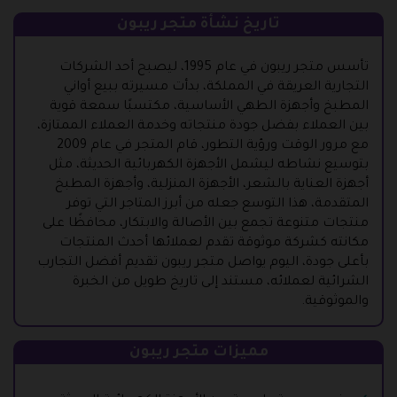
تاريخ نشأة متجر ريبون
تأسس متجر ريبون في عام 1995، ليصبح أحد الشركات
التجارية العريقة في المملكة، بدأت مسيرته ببيع أواني
المطبخ وأجهزة الطهي الأساسية، مكتسبًا سمعة قوية
بين العملاء بفضل جودة منتجاته وخدمة العملاء الممتازة،
مع مرور الوقت ورؤية التطور، قام المتجر في عام 2009
بتوسيع نشاطه ليشمل الأجهزة الكهربائية الحديثة، مثل
أجهزة العناية بالشعر، الأجهزة المنزلية، وأجهزة المطبخ
المتقدمة، هذا التوسع جعله من أبرز المتاجر التي توفر
منتجات متنوعة تجمع بين الأصالة والابتكار، محافظًا على
مكانته كشركة موثوقة تقدم لعملائها أحدث المنتجات
بأعلى جودة، اليوم يواصل متجر ريبون تقديم أفضل التجارب
الشرائية لعملائه، مستند إلى تاريخ طويل من الخبرة
والموثوقية.
مميزات متجر ريبون