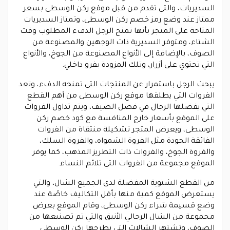
السديريات، والتي تقدم من قبل موقع ركن الوسطى بسعر
ممتاز عند وضع رمز خصم ركن الوسطى، وتمتاز السديريات
المتاحة على المتجر بأنها تمنح الرجل الدفء المطلوب وقت
الشتاء، ومتوفر السديرية ذات الوجهين والمصنوعة من
الصوف، بالإضافة إلى الأنواع المصنوعة من الجوخ، والأنواع
التي تحتوي على أزرار، وتلك المزودة بفرو داخلي.
يبحث الرجل باستمرار عن المنتجات التي تمنحه الدفء، وتعد
الفروات التي يطلقها موقع ركن الوسطى من أهم القطع
التي يفضلها الرجال في فصل الصيف، ويتم تداول الفروات
على الموقع بأسعار خارج المنافسة مع كود خصم ركن
الوسطى، ويعرض المتجر تشكيلة منتقاة من الفروات
الفائقة الجودة مثل الفروة الشمواه، والفروة السلك،
والفروة الجوخ، والفروات ذات التطريز المذهب، كما يوفر
الموقع مجموعة من الفروات التي تلائم النساء.
من القطع الشتوية المفضلة لدى الجميع الشال، والتي
يستعرض الموقع كمية منها بأقل التكاليف خاصًة عند
وضع قسيمة شراء ركن الوسطى، وقام الموقع بعرض
مجموعة من الشال الرجالي الأنيق والتي تم تصنيعها من
الصوف، وتشتهر الشالات التي يطرحها ركن الوسطى