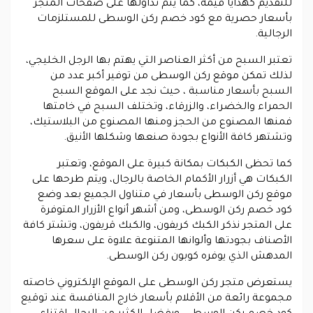
للتقديم كهدايا قيمة، كما يتم تداولها على صفحات المتجر
بأسعار حصرية مع كود خصم ركن الوسطى للمستلزمات
الرجالية.
تعتبر السبح من أكثر العناصر التي يهتم بها الرجل الخليجي،
لذلك تمكن موقع ركن الوسطى من توفير أكبر عدد من
السبح بأسعار مناسبة ، حيث نجد على الموقع السبح
الحمراء والخضراء، والزرقاء، وتختلف السبح في خامتها
فمنها المصنوع من الحجز ومنها المصنوع من البلاستيك،
وتشتهر كافة الأنواع بجودة صنعها وشكلها الأنيق.
كما تحظى الكبكات بمكانة كبيرة على الموقع، وتعتبر
الكبكات هي أزرار الأكمام الخاصة بالرجال، ويتم طرحها على
موقع ركن الوسطى بأسعار في متناول الجميع بعد وضع
كود خصم ركن الوسطى، ومن أشهر أنواع الأزرار المتوفرة
على المتجر نذكر الكبك كريفون، والكبك قريفون، وتشتر كافة
الأصناف بجودتها وألوانها المتنوعة علاوة على سعرها
المدهش الذي يوفره كوبون ركن الوسطى.
يستعرض متجر ركن الوسطى على الموقع الإلكتروني خاصته
مجموعة رائعة من الأقلام بأسعار خارج المنافسة عند توقيع