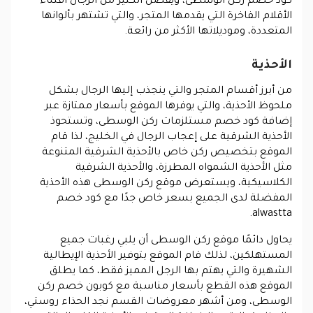
كود خصم ركن الوسطى، ويفضل الكثير من الرجال اقتناء
الأقلام الفاخرة التي يقدمها المتجر، والتي تشتهر بألوانها
المتعددة، وموديلاتها الأكثر من رائعة.
الأحذية
من أبرز أقسام المتجر والتي ينجذب إليها الرجال بشكل
ملحوظ الأحذية، والتي يوفرها الموقع بأسعار ممتازة عبر
إضافة كود خصم مستلزمات ركن الوسطى، وتستحوذ
الأحذية الشرقية على إعجاب الرجال في الخليج، لذا قام
الموقع بتخصيص ركن خاص بالأحذية الشرقية المتنوعة
مثل الأحذية الشمواه المطرزة، والأحذية الشرقية
الكلاسيكية، ويستعرض موقع ركن الوسطى هذه الأحذية
المفضلة لدى الجميع بسعر خاص جدًا مع كود خصم
alwastta.
يحاول دائمًا موقع ركن الوسطى أن يلبي رغبات جميع
المستهلكين، لذلك قام الموقع بتوفير الأحذية الإيطالية
الشهيرة والتي يهتم بها الرجل المميز فقط، كما يطلق
الموقع هذه القطع بأسعار مناسبة مع كوبون خصم ركن
الوسطى، ومن أشهر معروضات القسم نجد الحذاء روستي،