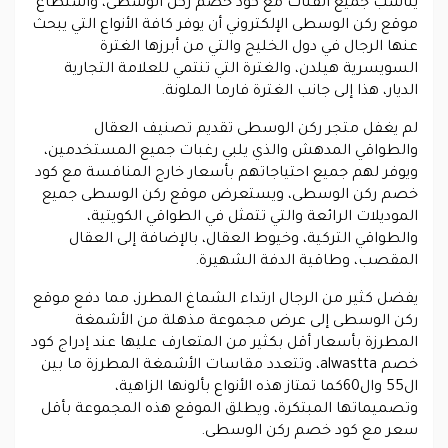
يناسب جميع الفئات مع كود خصم ركن الوسطى، واستطاع
موقع ركن الوسطى الإلكتروني أن يوفر كافة الأنواع التي يبحث
عنها الرجال في دول الخليج والتي من أبرزها الغترة
السويسرية هيلدن، والغترة التي تنتمي للعلامة التجارية
الديار، هذا إلى جانب الغترة فارما الملونة.
لم يغفل متجر ركن الوسطى تقديم تصنيف العقال
والطواقي المدهش والذي يلبي رغبات جميع المستخدمين،
ويوفر لهم جميع احتياجاتهم بأسعار خارج المنافسة مع كود
خصم ركن الوسطى، ويستعرض موقع ركن الوسطى جميع
الموديلات الرائعة والتي تتمثل في الطواقي الكويتية،
والطواقي التركية، وخيوط العقال، بالإضافة إلى العقال
المقصب، وطاقية الدفة الشهيرة.
يفضل كثير من الرجال ارتداء الشماغ المطرز، مما دفع موقع
ركن الوسطى إلى عرض مجموعة مذهلة من الأشمغة
المطرزة بأسعار أقل بكثير من المتعارف عليها عند إدراج كود
خصم alwastta، وتتعدد مقاسات الأشمغة المطرزة ما بين
ال55 وال60كما تمتاز هذه الأنواع بألونها الزاهية،
وتصميماتها المبتكرة، ويطلق الموقع هذه المجموعة بأقل
سعر مع كود خصم ركن الوسطى.