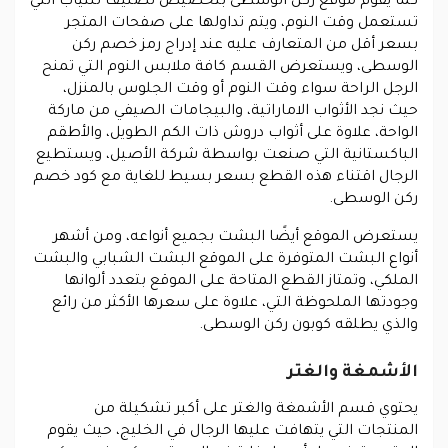
كما يقوم موقع ركن الوسطى بتخصيص تصنيف للثياب التي
تستعمل وقت النوم، ويتم تداولها على صفحات المتجر
بسعر أقل من المتعارف عليه عند إدراج رمز خصم ركن
الوسطى، ويستعرض القسم كافة ملابس النوم التي تمنح
الرجل الراحة سواء وقت النوم أو وقت الجلوس بالمنزل،
حيث نجد الأثواب الاماراتية، والبيجامات الصيفي من ماركة
الواحة، علاوة على أثواب دروش ذات الكم الطويل، والأطقم
الباكستانية التي صنعت بواسطة شركة الأصيل، ويستطيع
الرجال اقتناء هذه القطع بسعر بسيط للغاية مع كود خصم
ركن الوسطى.
يستعرض الموقع أيضًا البشت بجميع أنواعه، ومن أشهر
أنواع البشت المتوفرة على الموقع البشت الشبابي والبشت
الملكي، وتمتاز القطع المتاحة على الموقع بتعدد ألوانها
وجودتها الملحوظة التي، علاوة على سعرها الأكثر من رائع
والذي يطلقه كوبون ركن الوسطى.
الأشمغة والغتر
يحتوي قسم الأشمغة والغتر على أكبر تشكيلة من
المنتجات التي يتهافت عليها الرجال في الخليج، حيث يقوم