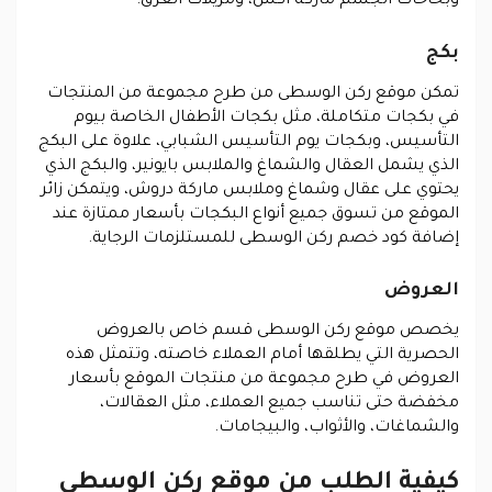
وبخاخات الجسم ماركة اكس، ومزيلات العرق.
بكج
تمكن موقع ركن الوسطى من طرح مجموعة من المنتجات
في بكجات متكاملة، مثل بكجات الأطفال الخاصة بيوم
التأسيس، وبكجات يوم التأسيس الشبابي، علاوة على البكج
الذي يشمل العقال والشماغ والملابس بايونير، والبكج الذي
يحتوي على عقال وشماغ وملابس ماركة دروش، ويتمكن زائر
الموقع من تسوق جميع أنواع البكجات بأسعار ممتازة عند
إضافة كود خصم ركن الوسطى للمستلزمات الرجاية.
العروض
يخصص موقع ركن الوسطى قسم خاص بالعروض
الحصرية التي يطلقها أمام العملاء خاصته، وتتمثل هذه
العروض في طرح مجموعة من منتجات الموقع بأسعار
مخفضة حتى تناسب جميع العملاء، مثل العقالات،
والشماغات، والأثواب، والبيجامات.
كيفية الطلب من موقع ركن الوسطى