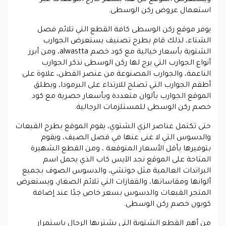
استعمال عروض ركن الوسطى.
يوفر موقع ركن الوسطى كافة القطع التي تلائم فصل
الشتاء، لذلك قام بطرح تصنيف يستعرض الجوارب
الشتوية بأسعار خيالية مع كود خصم alwastta، ومن أبرز
أنواع الجوارب التي يرج لها ركن الوسطى نذكر الجوارب
الناعمة، والجوارب المصنوعة من عنصر القطن، علاوة على
أطقم الجوارب التي تصلح للارتداء على البرمودا، ويطلق
الموقع الجوارب بألوان متعددة وبأسعار حصرية مع كود
خصم ركن الوسطى للمستلزمات الرجالية.
حتى تكتمل عناصر الزي الشتوي، يقوم الموقع بطرح القبعات
والدسوس التي لا غنى عنها في فصل الصيف، ويقوم
بتوفيرها بأقل الأسعار المتوقعة ، ومن القطع الشهيرة
المتاحة على الموقع نجد الآيس كاب الذي يحمل اسم
البراندات العالمية مثل جوتشي، والدسوس الصوف بجميع
ألوانها ومقاساتها، والقفازات التي تلائم الصغار، ويستعرض
المتجر القبعات والدسوس بسعر خاص جدًا عند إضافة
كوبون خصم ركن الوسطى.
من أهم القطع الشتوية التي يشتريها الرجال باستمرار