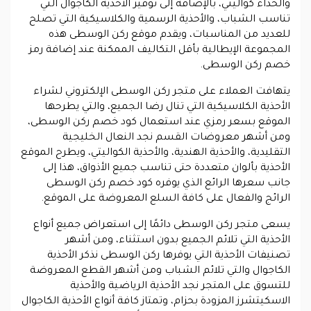
والحذاء كواليتي، بالإضافة إلى توفير الأحذية الكاجوال التي
تناسب الشباب، والأحذية الرسمية والكلاسيكية التي تصلح
للعديد من المناسبات، ويقدم موقع ركن الوسطى هذه
المجموعة الإيطالية بأقل التكاليف الممكنة عند إضافة رمز
خصم ركن الوسطى.
يتهافت العملاء على متجر ركن الوسطى الإلكتروني لشراء
الأحذية الكلاسيكية التي تنال رضا الجميع، والتي يطرحها
الموقع بسعر رمزي عند استعمال كود خصم ركن الوسطى،
ومن أشهر معروضات القسم نجد النعال الخليجية
التقليدية، والأحذية الهندية، والأحذية الكواليتي، ويطرح الموقع
الأحذية بألوان متعددة حتى تناسب جميع الأذواق، هذا إلى
جانب سعرها الرائع الذي يوفره كود خصم ركن الوسطى
الرائج والفعال على كافة السلع المعروضة على الموقع.
يسعى متجر ركن الوسطى دائمًا إلى استعراض جميع أنواع
الأحذية التي تلائم الجميع بدون استثناء، ومن أشهر
تصنيفات الأحذية التي يوفرها ركن الوسطى نذكر الأحذية
الكاجوال والتي تلائم الشباب ومن أشهر القطع المعروضة
للتسوق على المتجر نجد الأحذية الرياضية والأحذية
الاسكيتشرز المزودة بحزام، وتمتاز كافة أنواع الأحذية الكاجوال