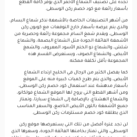
تجده على تصنيف الشماغ الأحمر الذي يوفر كافة القطع
بأسعار رائعة مع كود خصم ركن الوسطى.
من أشهر التصنيفات الخاصة بالأشمغة نذكر شماغ البسام،
والذي يتم عرضه بأسعار خارج التوقعات مع كوبون ركن
الوسطى، ويقدم شمغ السام مجموعة رائعة وحصرية من
الأشمغة الفائقة الجودة مثل الشماغ البصمة، والشماغ
شلش، والشماغ ذو الختم الأسود المعروف، والشمغ
الأبيض، والشماغ الصوف، ويستعرض القسم هذه
المجموعة بأقل تكلفة ممكنه.
كما يفضل الكثير من الرجال في الخليج ارتداء الشماغ
الأبيض، والذي يتم طرح كميات كبيرة منه على الموقع
بأسعار مدهشة عند استعمال كود خصم ركن الوسطى،
ومن أشهر القطع التي يروج لها الموقع الشماغ فولكانو،
والشماغ الهشتاغ، بالإضافة إلى الشماغ سبارتا، وتمتاز
جميع الأشمغة باللون الأبيض الناصع، والسعر المناسب
الذي يطلقه كود خصم مستلزمات ركن الوسطى.
لن تجد غترة أفضل من تلك التي يستعرضها موقع ركن
الوسطى، والتي تمتاز بخامتها الفائقة الجودة، وسعرها الذي