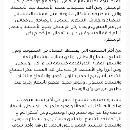
المتجر بتوفريها بأسعار غاية في الروعة مع كود خصم ركن
الوسطى، ومن أهم تصنيفات قسم الأشمغة نجد الأقمشة،
والتي يتم طرحها بأشكال متنوعة، مثل أقمشة الجيفنشي
البيضاء والقماش السكري تيسوتي، بالإضافة إلى قماش
جروفتر الشتوي، ويقدم ركن الوسطى جميع الأقمشة بأسعار
تلائم كافة المتسوقين عبر استعمال رمز خصم ركن
الوسطى.
من أكثر الأشمغة التي يفضلها العملاء في السعودية ودول
الخليج الشماغ الإيطالي، والذي يمتاز بالنقشة الرائعة
والسعر المغري الذي تقدمه قسيمة شراء ركن الوسطى،
ومن أبرز أنواع الأشمغة الرائجة على هذا القسم نذكر الشماغ
الشهير آيس برج المميز باللون الأحمر، والشماغ فالنتينو،
والشماغ ميسوني، وتتوفر جميع القطع بأسعار رمزية عند
تطبيق عروض ركن الوسطى.
يستحوذ تصنيف الشماغ الأحمر على أكبر نسبة مبيعات،
وذلك لأنه الأكثر استعمالًا ويوفره متجر ركن الوسطى بأسعار
خاصة جدًا مع كود خصم ركن الوسطى، ومن أشهر الأنواع
الرائجة نجد الشماغ الإنجليزي فلفت روز، والشماغ مينوس،
والشماغ البتيستا المميز باللون الأحمر، كل هذا وأكثر سوف