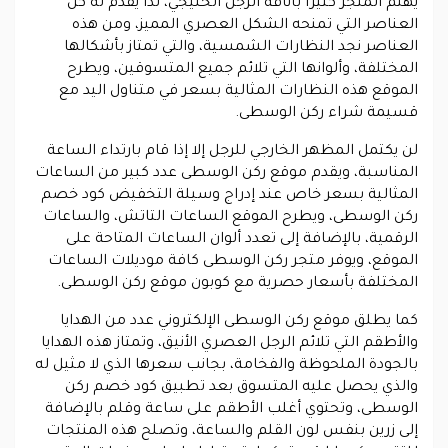
يهتم المتجر كثيرًا بأناقة الرجل الخليجي، لذا يقدم له كل
العناصر التي تمنحه الشكل العصري المميز، ومن هذه
العناصر نجد النظارات الشمسية، والتي تمتاز بأشكالها
المختلفة، وألوانها التي تلائم جميع المتسوقين، ويطرح
الموقع هذه النظارات المثالية بسعر في متناول اليد مع
قسيمة شراء ركن الوسطى.
لن يكتمل المظهر الخارجي للرجل إلا إذا قام بارتداء الساعة
المناسبة، ويقدم موقع ركن الوسطى عدد كبير من الساعات
المثالية بسعر خاص عند إدراج وسيلة التخفيض كود خصم
ركن الوسطى، ويطرح الموقع الساعات التاتش، والساعات
الرقمية، بالإضافة إلى تعدد ألوان الساعات المتاحة على
الموقع، ويوفر متجر ركن الوسطى كافة موديلات الساعات
المختلفة بأسعار حصرية مع كوبون موقع ركن الوسطى.
كما يطلق موقع ركن الوسطى الإلكتروني عدد من الهدايا
والأطقم التي تلائم الرجل العصري الأنيق، وتمتاز هذه الهدايا
بالجودة الملحوظة والفخامة، بجانب سعرها الذي لا مثيل له
والذي يحصل عليه المتسوق بعد تطبيق كود خصم ركن
الوسطى، وتحتوي أغلب الأطقم على ساعة وقلم بالإضافة
إلى زرين بنفس لون القلم والساعة، وتصلح هذه المنتجات