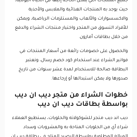
جميع المنتجات التي يمكن الحاجة إليها في الحياة اليومية،
حيث يوجد به المنتجات الغذائية والملابس والأحذية
والاكسسوارات والألعاب والمستلزمات الرياضية، ويمكن
للأفراد التسوق من المتجر واختيار منتجات الشراء والدفع
من خلال بطاقات أمازون.
والحصول على خصومات رائعة من أسعار المنتجات في
فواتير الشراء عند استخدام كود خصم رسال، وتعتبر
البطاقة صالحة للاستخدام لمدة عشر سنوات من تاريخ
صدورها ولا يمكن استبدالها أو إرجاعها.
خطوات الشراء من متجر ديب ان ديب
بواسطة بطاقات ديب ان ديب
ديب اند ديب متجر للشوكولاته والحلويات، يستطيع العملاء
شراء أي من الحلويات المتاحة به والمشروبات وسداد
المبالغ المطلوبة بواسطة الرصيد المتاح في بطاقة ديب ان