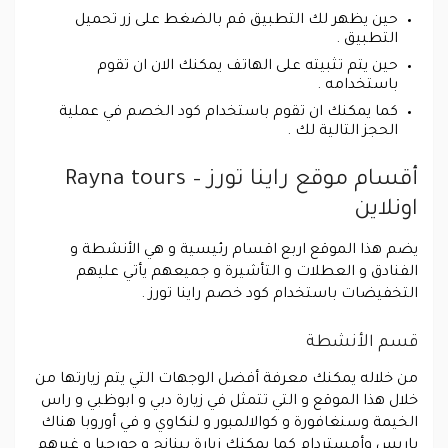
حين يظهر لك التطبيق قم بالضغط على زر تحميل
التطبيق .
حين يتم تثبيته على الهاتف يمكنك الان ان تقوم
باستخدامه .
كما يمكنك ان تقوم باستخدام كود الخصم في عملية
الحجز التالية لك .
أقسام موقع راينا تورز – Rayna tours
اونلاين
يضم هذا الموقع اربع اقسام رئيسية و هي الأنشطة و
الفنادق و العطلات و التأشيرة و جميعهم يأتي عليهم
التخفيضات باستخدام كود خصم راينا تورز .
قسم الأنشطة
من خلاله يمكنك معرفة أفضل الوجهات التي يتم زيارتها من
خلال هذا الموقع و التي تتمثل في زيارة دبي و ابوظبي و راس
الخيمة وسنغافورة و كوالالمبور و لنكاوي و في أوروبا هناك
باريس وأمستردام كما يمكنك زيارة بينانج و جورجيا و غيرهم