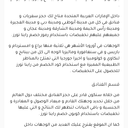
.
داخل الإمارات العربية المتحدة متاح لك حجز سفريات و
فنادق في كل من مدينة أبوظبي ومدينة دبي و مدينة الفجيرة
ومدينة رأس الخيمة ومدينة الشارقة ومدينة عجان و
جميعهم عليهم تخفيضات باستخدام رموز خصم راينا تورز .
الوجهات في أوروبا الأشهر هي ثلاثية منها براغ و امستردام و
باريس و في سنغافورة وماليزيا الوجه الى كل من بينانج و
لنكاوي و كولومبيا و اخيرا جورجيا التي تمتلئ بالمناظر
الطبيعية المميزة مع استخدام كود الخصم من راينا تورز
للحصول على التخفيضات .
قسم الفنادق
من خلاله ستكون قادر على حجز الفنادق مختلف دول العالم
من خلال تحديد وجهتك القادم و ميعاد الوصول و المغادرة و
الجنسية و باقي البيانات لتظهر لك النتائج و التي عليها
تخفيضات باستخدام كوبون خصم راينا تورز .
كما ان الموقع يقترح عليك العديد من الوجهات داخل