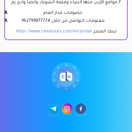
7.مواقع الأردن منها البتراء وقلعة الشويك وأيضا وادي رم.
خصومات مدار العام.
معلومات التواصل من خلال
62799877774
9
لينك المتجر
https://www.raniatours.com/en/jordan