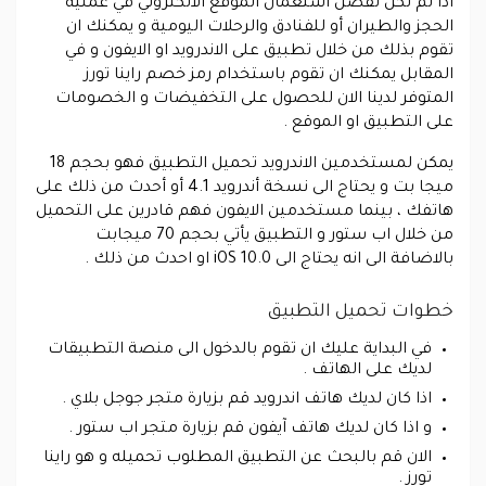
اذا لم تكن تفضل استعمال الموقع الالكتروني في عملية
الحجز والطيران أو للفنادق والرحلات اليومية و يمكنك ان
تقوم بذلك من خلال تطبيق على الاندرويد او الايفون و في
المقابل يمكنك ان تقوم باستخدام رمز خصم راينا تورز
المتوفر لدينا الان للحصول على التخفيضات و الخصومات
على التطبيق او الموقع .
يمكن لمستخدمين الاندرويد تحميل التطبيق فهو بحجم 18
ميجا بت و يحتاج الى نسخة أندرويد 4.1 أو أحدث من ذلك على
هاتفك ، بينما مستخدمين الايفون فهم قادرين على التحميل
من خلال اب ستور و التطبيق يأتي بحجم 70 ميجابت
بالاضافة الى انه يحتاج الى iOS 10.0 او احدث من ذلك .
خطوات تحميل التطبيق
في البداية عليك ان تقوم بالدخول الى منصة التطبيقات
لديك على الهاتف .
اذا كان لديك هاتف اندرويد قم بزيارة متجر جوجل بلاي .
و اذا كان لديك هاتف آيفون قم بزيارة متجر اب ستور .
الان قم بالبحث عن التطبيق المطلوب تحميله و هو راينا
تورز .