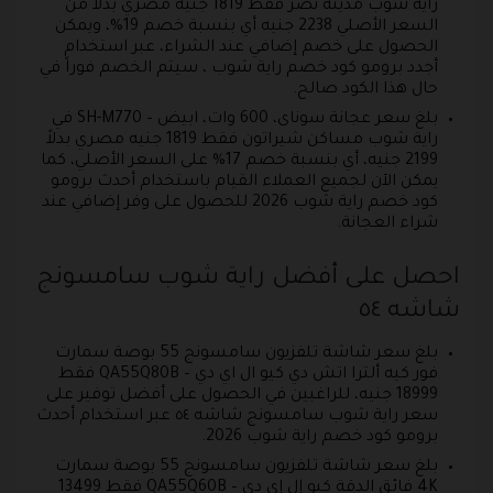
راية شوب مدينة نصر فقط 1819 جنيه مصري بدلاً من
السعر الأصلي 2238 جنيه أي بنسبة خصم 19%، ويمكن
الحصول على خصم إضافي عند الشراء، عبر استخدام
أجدد برومو كود خصم راية شوب ، سيتم الخصم فوراً في
حال هذا الكود صالح.
بلغ سعر عجانة سوناى، 600 وات، ابيض – SH-M770 في
راية شوب مساكن شيراتون فقط 1819 جنيه مصري بدلاً
2199 جنيه، أي بنسبة خصم 17% على السعر الأصلي، كما
يمكن الآن لجميع العملاء القيام باستخدام أحدث برومو
كود خصم راية شوب 2026 للحصول على وفر إضافي عند
شراء العجانة.
احصل على أفضل راية شوب سامسونج
شاشه ٥٤
بلغ سعر شاشة تلفزيون سامسونج 55 بوصة سمارت
فور كيه ألترا اتش دي كيو ال اي دي – QA55Q80B فقط
18999 جنيه، للراغبين في الحصول على أفضل توفير على
سعر راية شوب سامسونج شاشه ٥٤ عبر استخدام أحدث
برومو كود خصم راية شوب 2026.
بلغ سعر شاشة تلفزيون سامسونج 55 بوصة سمارت
4K فائق الدقة كيو إل إي دي – QA55Q60B فقط 13499