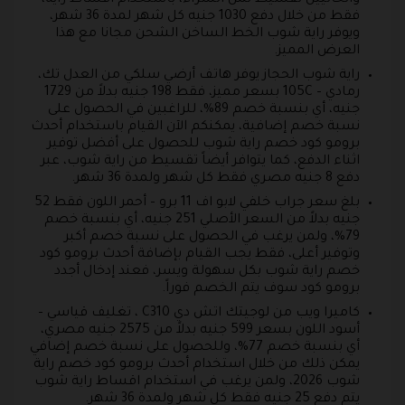
والحاليين تقسيط ثمن الشراء، باستخدام أقساط راية،
فقط من خلال دفع 1030 جنيه كل شهر لمدة 36 شهر،
ويوفر راية شوب الخط الساخن الشحن مجانا مع هذا
العرض المميز.
راية شوب الحجاز يوفر هاتف أرضي سلكي من العدل تك،
رمادي – 105C بسعر مميز، فقط 198 جنيه بدلاً من 1729
جنيه، أي بنسبة خصم 89%، للراغبين في الحصول على
نسبة خصم إضافية، يمكنكم الآن القيام باستخدام أحدث
برومو كود خصم راية شوب للحصول على أفضل توفير
اثناء الدفع، كما يتوافر أيضاً تقسيط من راية شوب، عبر
دفع 8 جنيه مصري فقط كل شهر ولمدة 36 شهر.
بلغ سعر جراب خلفي لابو اف 11 برو – أحمر اللون فقط 52
جنيه بدلاً من السعر الأصلي 251 جنيه، أي بنسبة خصم
79%، ولمن يرغب في الحصول على نسبة خصم أكبر
وتوفير أعلى، فقط يجب القيام بإضافة أحدث برومو كود
خصم راية شوب بكل سهولة ويسر، فعند إدخال أجدد
برومو كود سوف يتم الخصم فوراً.
كاميرا ويب من لوجيتك اتش دي C310 ، تغليف قياسي –
أسود اللون بسعر 599 جنيه بدلاً من 2575 جنيه مصري،
أي بنسبة خصم 77%، وللحصول على نسبة خصم إضافي
يمكن ذلك من خلال استخدام أحدث برومو كود خصم راية
شوب 2026، ولمن يرغب في استخدام اقساط راية شوب
يتم دفع 25 جنيه فقط كل شهر ولمدة 36 شهر.