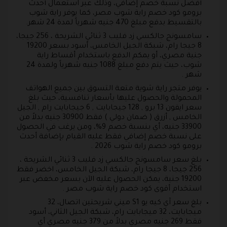
أفضل نسبة خصم إضافي، وذلك عبر استعمال أحدث
برومو كود خصم راية شوب مصر، كما يوفر راية شوب
بالتقسيط بدفع مبلغ 470 جنيه شهرياً لمدة 24 شهر.
سامسونج جالكسي زد فليب 3 ثنائي الشريحة ، 256 جيجا،
8 جيجا رام، شبكة الجيل الخامس، أسود بسعر 19200
جنية مصري، أو يمكم الدفع باستخدام أقساط راية
شوب، حيث يتم دفع مبلغ 1088 جنيه شهرياً ولمدة 24
شهر .
يوفر متجر راية شوية متعة التسوق بين جميع الهواتف
المحمولة والحصول عليها بأسعار تنافسية، حيث بلغ
سعر ايفون 13 برو , 128 جيجابايت , 6 جيجابايت رام , الجيل
الخامس , أزرق ( ضمان دولي ) فقط 30900 جنيه بدلاً من
33900 جنيه، أي بنسبة خصم 9%، ومن يرغب في الحصول
على نسبة خصم إضافي فقط عليه القيام بإضافة أحدث
برومو كود خصم راية شوب 2026 .
بلغ سعر سامسونج جالكسي زد فليب 3 ثنائي الشريحة ،
256 جيجا، 8 جيجا رام، شبكة الجيل الخامس، اخضر فقط
19200 جنية، يمكن الحصول عليه الآن بسعر مخفض عبر
استخدام أقوى كود خصم راية شوب مصر .
بلغ سعر آي كيه يو S1 ميني شريحتين اتصال، 32
ميجابايت، 32 ميجابايت رام، شبكة الجيل الثاني، أسود
فقط 269 جنيه مصري بدلاً من 379 جنيه مصري أي