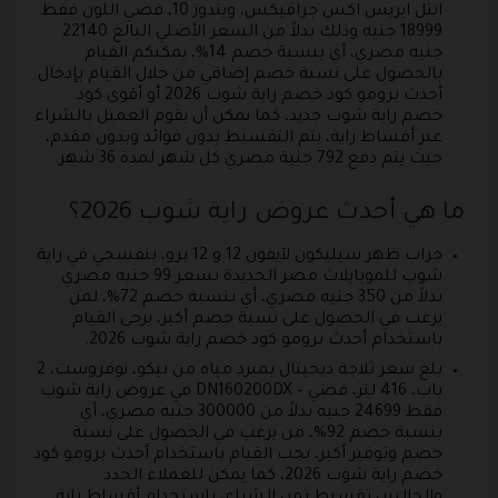
انتل ايريس اكس جرافيكس، ويندوز 10، فضي اللون فقط
18999 جنيه وذلك بدلاً من السعر الأصلي البالغ 22140
جنيه مصري، أي بنسبة خصم 14%، يمكنكم القيام
بالحصول على نسبة خصم إضافي من خلال القيام بإدخال
أحدث برومو كود خصم راية شوب 2026 أو أقوى كود
خصم راية شوب جديد، كما يمكن أن يقوم العميل بالشراء
عبر أقساط راية، يتم التقسيط بدون فوائد وبدون مقدم،
حيث يتم دفع 792 جنية مصري كل شهر لمدة 36 شهر.
ما هي أحدث عروض راية شوب 2026؟
جراب ظهر سيليكون لآيفون 12 و 12 برو، بنفسجي في راية
شوب للموبايلات مصر الجديدة بسعر 99 جنيه مصري
بدلاً من 350 جنيه مصري، أي بنسبة خصم 72%، لمن
يرغب في الحصول على نسبة خصم أكبر، يرجى القيام
باستخدام أحدث برومو كود خصم راية شوب 2026.
بلغ سعر ثلاجة ديجيتال بمبرد مياه من بيكو، نوفروست، 2
باب، 416 لتر، فضي – DN160200DX في عروض راية شوب
فقط 24699 جنيه بدلاً من 300000 جنيه مصري، أي
بنسبة خصم 92%، من يرغب في الحصول على نسبة
خصم وتوفير أكبر، يجب القيام باستخدام أحدث برومو كود
خصم راية شوب 2026، كما يمكن للعملاء الجدد