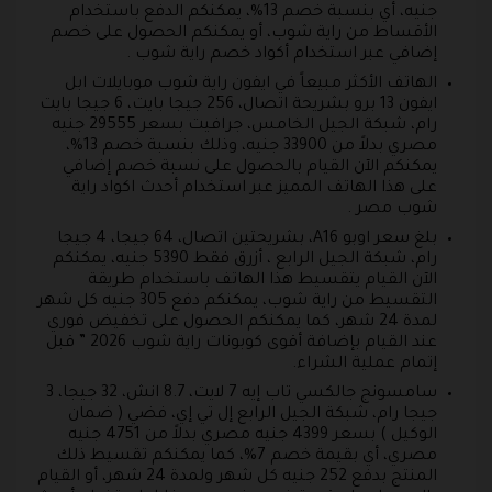
جنيه، أي بنسبة خصم 13%، يمكنكم الدفع باستخدام
الأقساط من راية شوب، أو يمكنكم الحصول على خصم
إضافي عبر استخدام أكواد خصم راية شوب .
الهاتف الأكثر مبيعاً في ايفون راية شوب موبايلات ابل
ايفون 13 برو بشريحة اتصال، 256 جيجا بايت، 6 جيجا بايت
رام، شبكة الجيل الخامس، جرافيت بسعر 29555 جنيه
مصري بدلاً من 33900 جنيه، وذلك بنسبة خصم 13%،
يمكنكم الآن القيام بالحصول على نسبة خصم إضافي
على هذا الهاتف المميز عبر استخدام أحدث اكواد راية
شوب مصر .
بلغ سعر اوبو A16، بشريحتين اتصال، 64 جيجا، 4 جيجا
رام، شبكة الجيل الرابع ، أزرق فقط 5390 جنيه، يمكنكم
الآن القيام يتقسيط هذا الهاتف باستخدام طريقة
التقسيط من راية شوب، يمكنكم دفع 305 جنيه كل شهر
لمدة 24 شهر، كما يمكنكم الحصول على تخفيض فوري
عند القيام بإضافة أقوى كوبونات راية شوب 2026 ” قبل
إتمام عملية الشراء.
سامسونج جالكسي تاب إيه 7 لايت، 8.7 انش، 32 جيجا، 3
جيجا رام، شبكة الجيل الرابع إل تي إي، فضي ( ضمان
الوكيل ) بسعر 4399 جنيه مصري بدلاً من 4751 جنيه
مصري، أي بقيمة خصم 7%، كما يمكنكم تقسيط ذلك
المنتج بدفع 252 جنيه كل شهر ولمدة 24 شهر، أو القيام