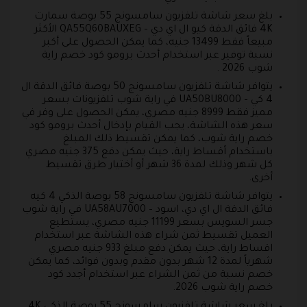
بلغ سعر شاشة تلفزيون سامسونج 55 بوصة سمارت
4K فائق الدقة كيو ال اي دي – QA55Q60BAUXEG الأكثر
مبيعاً فقط 13499 جنيه، كما يمكن الحصول على أكبر
نسبة توفير عبر استخدام أحدث برومو كود خصم راية
شوب 2026 .
يتوافر شاشة تلفزيون سامسونج 50 بوصة فائق الدقة ال
4 كي – UA50BU8000 في راية شوب تلفزيونات بسعر
مميز فقط 8999 جنيه مصري، يمكن الحصول على وفر في
سعر هذه الشاشة، يجب القيام بإدخال أحدث برومو كود
خصم راية شوب، كما يمكن تقسيط ذلك المبلغ
باستخدام أقساط راية، حيث يمكن دفع 375 جنيه مصري
كل شهر وذلك لمدة 36 شهر أو أختيار طرق تقسيط
أخرى.
يتوافر شاشة تلفزيون سامسونج 58 بوصة الذكي 4 كيه
فائق الدقة ال اي دي، اسود – UA58AU7000 في راية شوب
جسر السويس بسعر 11199 جنيه مصري، يستطيع
العميل تقسيط ثمن شراء هذه الشاشة عبر استخدام
اقساط راية، حيث يمكن دفع مبلغ 933 جنيه مصري
شهرياً لمدة 12 شهر بدون مقدم وبدون فوائد، كما يمكن
خصم نسبة من ثمن الشراء عبر استخدام أجدد كود
خصم راية شوب 2026.
بلغ سعر شاشة تلفزيون سامسونج 55 بوصة الذكي 4K