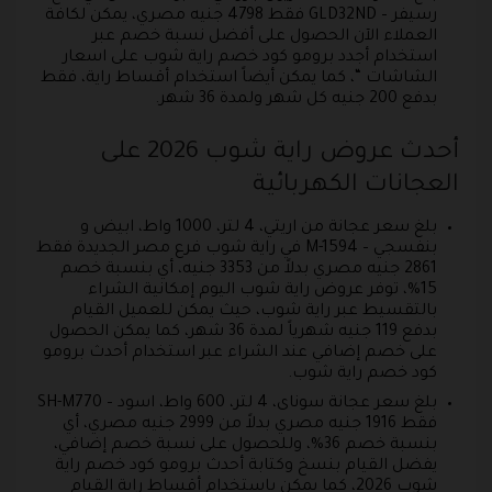
رسيفر – GLD32ND فقط 4798 جنيه مصري، يمكن لكافة
العملاء الآن الحصول على أفضل نسبة خصم عبر
استخدام أجدد برومو كود خصم راية شوب على اسعار
الشاشات “، كما يمكن أيضاً استخدام أقساط راية، فقط
بدفع 200 جنيه كل شهر ولمدة 36 شهر.
أحدث عروض راية شوب 2026 على
العجانات الكهربائية
بلغ سعر عجانة من اريتي، 4 لتر، 1000 واط، ابيض و
بنفسجي – M-1594 في راية شوب فرع مصر الجديدة فقط
2861 جنيه مصري بدلاً من 3353 جنيه، أي بنسبة خصم
15%، توفر عروض راية شوب اليوم إمكانية الشراء
بالتقسيط عبر راية شوب، حيث يمكن للعميل القيام
بدفع 119 جنيه شهرياً لمدة 36 شهر، كما يمكن الحصول
على خصم إضافي عند الشراء عبر استخدام أحدث برومو
كود خصم راية شوب.
بلغ سعر عجانة سوناى، 4 لتر، 600 واط، اسود – SH-M770
فقط 1916 جنيه مصري بدلاً من 2999 جنيه مصري، أي
بنسبة خصم 36%، وللحصول على نسبة خصم إضافي،
يفضل القيام بنسخ وكتابة أحدث برومو كود خصم راية
شوب 2026، كما يمكن باستخدام أقساط راية القيام