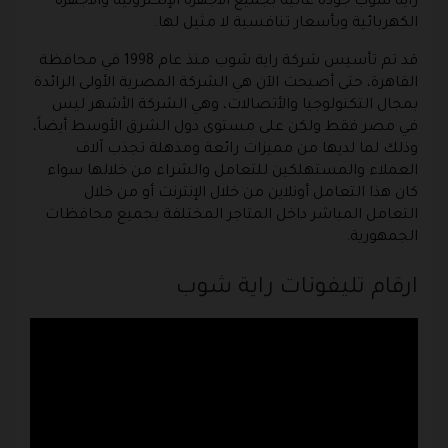
راية شوب جودة عالية بجميع الأجهزة الإلكترونية والأجهزة
الكهربائية وبأسعار تنافسية لا مثيل لها.
قد تم تأسيس شركة راية شوب منذ عام 1998 في محافظة
القاهرة، حتى أصبحت الآن هي الشركة المصرية الأولى الرائدة
بمجال التكنولوجيا والأتصالات، وهي الشركة الأشهر ليس
في مصر فقط ولكن على مستوى دول الشرق الأوسط أيضاً،
وذلك لما لديها من مميزات رائعة ومذهلة تجذب آلاف
العملاء والمستهلكين للتعامل والشراء من خلالها سواء
كان هذا التعامل أونلاين من خلال الإنترنت أو من خلال
التعامل المباشر داخل المتاجر المختلفة بجميع محافظات
الجمهورية.
ارقام تليفونات راية شوب