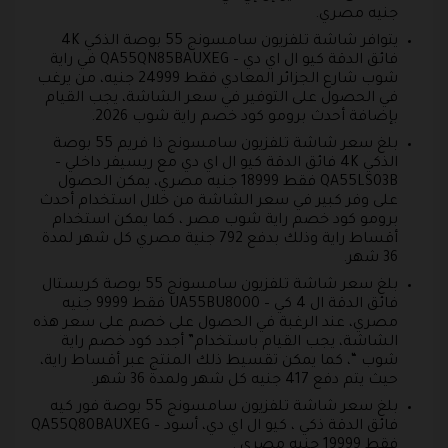
جنيه مصري.
يتوافر شاشة تلفزيون سامسونج 55 بوصة الذكي 4K
فائق الدقة كيو ال اي دي – QA55QN85BAUXEG في راية
شوب شارع الجزائر المعادي فقط 24999 جنيه، من يرغب
في الحصول على التوفير في سعر الشاشة، يجب القيام
بإضافة أحدث برومو كود خصم راية شوب 2026.
بلغ سعر شاشة تلفزيون سامسونج ذا فريم 55 بوصة
الذكي 4K فائق الدقة كيو ال اي دي مع ريسيفر داخلي –
QA55LS03B فقط 18999 جنيه مصري، يمكن الحصول
على وفر كبير في سعر الشاشة من خلال استخدام أحدث
برومو كود خصم راية شوب مصر ، كما يمكن استخدام
أقساط راية وذلك بدفع 792 جنية مصري كل شهر لمدة
36 شهر.
بلغ سعر شاشة تلفزيون سامسونج 55 بوصة كريستال
فائق الدقة ال 4 كي – UA55BU8000 فقط 9999 جنيه
مصري، عند الرغبة في الحصول على خصم على سعر هذه
الشاشة، يجب القيام باستخدام” أجدد كود خصم راية
شوب “، كما يمكن تقسيط ذلك المنتج عبر أقساط راية،
حيث يتم دفع 417 جنيه كل شهر ولمدة 36 شهر.
بلغ سعر شاشة تلفزيون سامسونج 55 بوصة فور كيه
فائق الدقة ذكي ، كيو ال اي دي، أسود – QA55Q80BAUXEG
فقط 19999 جنيه مصري .