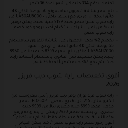
تمتعك بدفع 334 جنيه كل شهر لمدة 36 شهر.
بلغ سعر شاشة تلفزيون سامسونج 50 بوصة الذكي 4K
فائق الدقة ال اي دي مع رسيفر داخلي – UA50AU8000 في
راية شوب شبرا مصر فقط 9199 جنيه فقط، يمكن توفير
نسبة من ثمن الشراء باستخدام أجدد برومو كود خصم
راية شوب مصر.
بخصم 2% يمكن الحصول على شاشة تلفزيون سامسونج
55 بوصة الذكي 4K فائق الدقة ال اي دي ، اسود –
UA55AU7000 والذي يبلغ سعره 8799 جنيه بدلاً من 8950
جنيه، يمكن تقسيط ثمن الفاتورة باستخدام أقساط راية،
حيث يتم دفع 367 جنيه شهرياً لمدة 36 شهر.
أقوى تخفيضات راية شوب ديب فريزر
2026
راية شوب فرع لوران يوفر ديب فريزر رأسي ديفروست من
الكتروستار ، 215 لتر ، 6 درج ، فضي – ED260P بسعر
مذهل، فقط 6999 جنيه مصري بدلاً من 9999 جنيه
مصري، أي بنسبة خصم 30%، ويمكن أن يتم زيادة ورفع
هذه النسبة بطريقة مبسطة، فقط القيام باستخدام ”
أقوى رموز خصم راية شوب مصر “، كما يمكن القيام