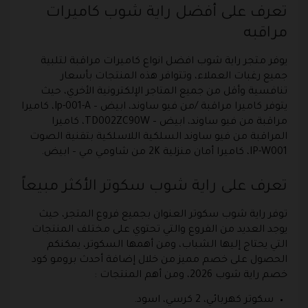
تعرف على أفضل راية شوب كاميرات
مراقبه
يوفر متجر راية شوب افضل انواع كاميرات مراقبة لتلبية
جميع رغبات العملاء، وتتوافر هذه المنتجات بأسعار
تنافسية وأقل من جميع المتاجر الإلكترونية الأخري، حيث
يتوفر كاميرا مراقبة /من فيو ساوند، ابيض – Ip-001-A، كاميرا
مراقبة من فيو ساوند، ابيض – TD002ZC90W، كاميرا
المراقبة من فيو ساوند السلكية اللاسلكية بتقنية الصوت
IP-W001، كاميرا أمان منزلية 2K من شاومي مي – ابيض.
تعرف على راية شوب سكوتر الأكثر مبيعاً
توفر راية شوب سكوتر العنوان بجميع فروع المتجر، حيث
يوجد العديد من الفروع والتي تحتوي على مختلف المنتجات
التي يحتاج إليها الشباب، ومن أهمها السكوتر، يمكنكم
الحصول على خصم مميز من خلال إضافة أحدث برومو كود
خصم راية شوب 2026، ومن أهم المنتجات :
سكوتر كهربائي، 2 كرسي، اسود.