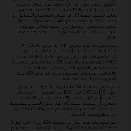
أوبونتو، أسود اللون، في راية شوب فرع اكتوبر الحصرى
بسعر مميز فقط 11180 جنيه بدلاً 11999 جنيه مصري،
وذلك بنسبة خصم 7%، او القيام باستخدام أقساط راية،
حيث يستطيع العميل دفع 466 جنيه شهرياً لمدة 36
شهر، كما يمكن الحصول على خصم إضافي من راية
شوب لاب توب، عبر استخدام أحدث برومو كود خصم
2026 .
بلغ سعر لاب توب لينوفو V14، ايه ام دي A4 3020E،
شاشة 14 انش، 1 تيرا، 4 جيجا رام، ايه ام دي راديون
جرافيكس بلت ان، دوس، رمادي – 82C6006GED فقط
5600 جنيه مصري بدلاً من 5999 جنيه مصري، أي بنسبة
خصم 7% من السعر الأصلي، يمكن للعملاء الجدد
والحاليين استخدام أقساط راية، وذلك بدفع 233 جنيه
مصري شهرياً ولمدة 36 شهر.
بلغ سعر لينوفو X360 فليكس 3 نوت بوك ، أيه إم دي
اثلون 3050U، 11.5 انش ، 128 اس اس دي ، 4 جيجا رام ،
تاتش ، أزرق اللون فقط 7999 جنيه بدلاً من 8399 جنيه
مصري، أي بنسبة خصم 5%، كما يمكن الدفع بالتقسيط
باستخدام أقساط راية، فقط يتم دفع 334 جنيه مصري
كل شهر ولمدة 36 شهر
بلغ سعر لاب توب اتش بي بروبوك 450 جي 8، انتل كور i5-
1135G7، شاشة 15.6 انش اتش دي، 512 جيجا، 8 جيجا رام،