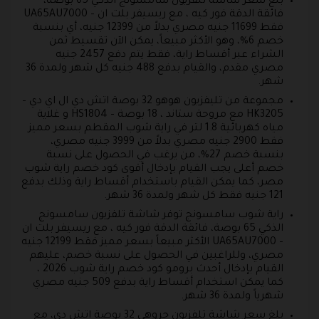
بلغ سعر شاشة تلفزيون سامسونج الذكي 65 بوصة،
فائقة الدقة فور كيه ، مع ريسيفر بلت ان – UA65AU7000
فقط 11699 جنيه مصري بدلاً من 12399 جنيه، أي بنسبة
خصم 6%، وهو الأكثر مبيعاً، يمكن الآن تقسيط ثمن
الشراء عبر أقساط راية، فقط يتم دفع 2457 جنيه
مصري مقدم، والقيام بدفع 488 جنيه كل شهر ولمدة 36
شهر.
مجموعة من تليفزيون هوهو 32 بوصة اتش دي ال اي دي –
HK3205 مع مروحة ستاند ، 18 بوصة – HS1804 و غلاية
مياه كهربائية 1.8 لتر في راية شوب المقطم بسعر مميز
فقط 2900 جنيه مصري بدلاً من 3999 جنيه مصري،
بنسبة خصم 27%، من يرغب في الحصول على نسبة
خصم أعلى يجب القيام بإدخال أقوى كود خصم راية شوب
مصر، كما يمكن القيام باستخدام أقساط راية وذلك بدفع
121 جنيه فقط كل شهر ولمدة 36 شهر.
راية شوب سامسونج توفر شاشة تلفزيون سامسونج
الذكي 65 بوصة، فائقة الدقة فور كيه ، مع ريسيفر بلت ان
– UA65AU7000 الأكثر مبيعاً بسعر مميز فقط 12199 جنيه
مصري، وللراغبين في الحصول على نسبة خصم، عليهم
القيام بإدخال أحدث برومو كود خصم راية شوب 2026 ،
كما يمكن استخدام أقساط راية بدفع 509 جنيه مصري
شهرياً ولمدة 36 شهر.
بلغ سعر شاشة تلفزيون جروهي 32 بوصة اتش دي، مع