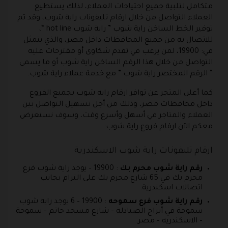
متكامل لتلبية جميع احتياجات العملاء، لذلك يستطيع
العملاء التواصل من خلال ارقام تليفونات راية شوب، وقد تم
توفير الخط الساخن راية شوب ” راية شوب hot line “،
للاتصال به من جميع المحافظات داخل مصر، والذي يتمثل
في: 19900، لمن يرغب في تقدم شكاوى أو مقترحات عليه
التواصل من خلال هذا الرقم الساخن راية شوب أو ما يسمى
” الرقم المختصر راية شوب ” مع خدمة عملاء راية شوب.
كما أعلن المتجر عن توافر ارقام راية شوب بجميع الفروع
داخل محافظات مصر، وذلك من أجل تسهيل التواصل بين
العملاء والمتاجر في أسهل وأسرع وقت، وسوف نستعرض
معكم الآن ارقام فروع راية شوب:
ارقام تليفونات راية شوب الاسكندرية
رقم راية شوب محرم بك
: 19900 – يوجد راية شوب فرع
محرم بك في 65 شارع محرم بك على الترام بجانب
اتصالات اسكندرية.
رقم راية شوب فرع سموحه
: 19900 – 6 يوجد راية شوب
سموحة في أبراج الصيادلة – شارع مسجد حاتم – سموحة
– الاسكندريه – مصر.