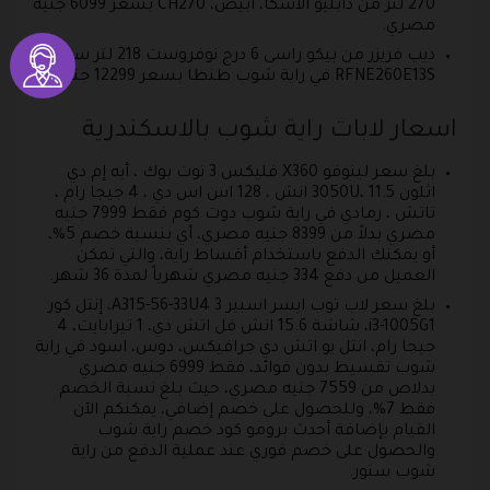
270 لتر من دابليو الاسكا، ابيض، CH270 بسعر 6099 جنيه
مصري.
ديب فريزر من بيكو راسى 6 درج نوفروست 218 لتر سيلفر –
RFNE260E13S في راية شوب طنطا بسعر 12299 جنيه.
اسعار لابات راية شوب بالاسكندرية
بلغ سعر لينوفو X360 فليكس 3 نوت بوك ، أيه إم دي
اثلون 3050U، 11.5 انش ، 128 اس اس دي ، 4 جيجا رام ،
تاتش ، رمادي في راية شوب دوت كوم فقط 7999 جنيه
مصري بدلاً من 8399 جنيه مصري، أي بنسبة خصم 5%،
أو يمكنك الدفع باستخدام أقساط راية، والتي تمكن
العميل من دفع 334 جنيه مصري شهرياً لمدة 36 شهر.
بلغ سعر لاب توب ايسر اسبير 3 A315-56-33U4، إنتل كور
i3-1005G1، شاشة 15.6 انش فل اتش دي، 1 تيرابايت، 4
جيجا رام، انتل يو اتش دي جرافيكس، دوس، اسود في راية
شوب تقسيط بدون فوائد، فقط 6999 جنيه مصري
بدلاص من 7559 جنيه مصري، حيث بلغ نسبة الخصم
فقط 7%، وللحصول على خصم إضافي، يمكنكم الآن
القيام بإضافة أحدث برومو كود خصم راية شوب
والحصول على خصم فوري عند عملية الدفع من راية
شوب ستور.