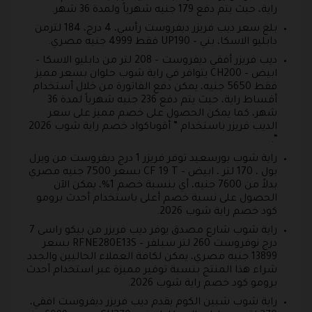
راية، حيث يتم دفع 179 جنيه شهرياً ولمدة 36 شهر.
بلغ سعر ديب فريزر ديفروست رأسي، 4 درج، 184 لترمن
دابليو الاسكا، بني – UP190 فقط 4999 جنيه مصري.
ديب فريزر أفقي ديفروست – 208 لتر من دابليو الاسكا –
ابيض – CH200 يتوافر في راية شوب حلوان بسعر مميز
فقط 5650 جنيه، يمكن دفع الفاتورة من خلال أستخدام
أقساط راية، حيث يتم دفع 236 جنيه شهرياً لمدة 36
شهر، كما يمكن الحصول على خصم مميز على سعر
الديب فريزر باستخدام ” أقوىاكواد خصم راية شوب 2026
“.
راية شوب بورسعيد توفر فريزر 1 درج ديفروست من ويرل
بول ، 170 لتر ، ابيض – CF 19 T بسعر 7500 جنيه مصري
بدلاً من 7600 جنيه، أي بنسبة خصم 1%، يمكن الآن
الحصول على نسبة خصم أعلى باستخدام أحدث برومو
كود خصم راية شوب 2026.
راية شوب شارع مصدق يوفر ديب فريزر من بيكو راسى 7
درج نوفروست 260 لتر سيلفر – RFNE280E13S بسعر
13899 جنيه مصري، يمكن لكافة العملاء الحاليين والجدد
شراء هذا المنتج بنسبة توفير مميزة عبر استخدام أحدث
برومو كود خصم راية شوب 2026.
راية شوب شبين الكوم يقدم ديب فريزر ديفروست افقي،