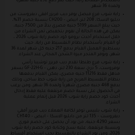
باستخدام أقساط راية، حيث يتم دفع 292 جنيه شهرياً
ولمدة 36 شهر.
راية شوب فرع فيصل يوفر ديب فريزر افقي ديفروست من
دبليو الاسكا، 208 لتر، ابيض – CH200 بنسبة خصم 31%،
حيث يبلغ السعر 5199 جنيه مصري بدلاً من 7500 جنيه،
يمكن في هذه الحالة أن نقوم بتخفيض ثمن الشراء من
خلال استخدام أحدث برومو كود خصم راية شوب 2026 ،
أو القيام بأستخدام نظام التقسيط من راية، حيث
يستطيع العميل القيام بدفع 217 جنيه كل شهر لمدة 36
شهر، ويوفر المتجر ميزة الشحن المجاني عند الشراء.
راية شوب فرع طنطا تقدم ديب فريزر توشيبا رأسي
نوفروست، 5 درج، سعة 230 لتر، ذهبي – GF-22H-G بسعر
مذهل فقط 11216 جنيه مصري، يمكن القيام بدفعها
بنظام التقسيط المريح من راية شوب خط ساخن، وذلك
بدفع 468 جنيه مصري شهرياً ولمدة 36 شهر، ومن يرغب
في الحصول على نسبة خصم مرتفعة عليه فقط إدخال
أحدث كود خصم راية شوب 2026 قبل إتمام عملية
الشراء.
راية شوب بلبيس توفر لكافة العملاء ديب فريزر أفقي
ديفروست – 135 لتر من دابليو الاسكا – ابيض – CH140
بسعر 4290 جنيه، من يود أن يحصل على خصم فوري
وبنسبة مرتفعة، عليه نسخ وكتابة كود خصم راية شوب
2026، ومن يود الشراء بالتقسيط يجب استخدام أقساط