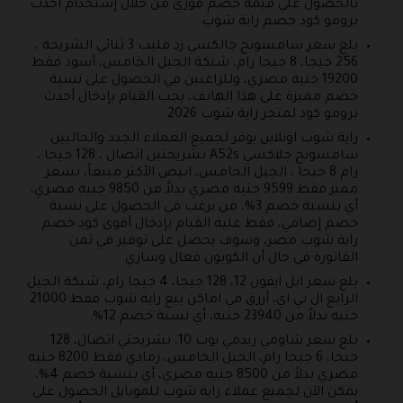
بالحصول على قيمة خصم فوري من خلال إستخدام أحدث
برومو كود خصم راية شوب .
بلغ سعر سامسونج جالكسي زد فليب 3 ثنائي الشريحة ،
256 جيجا، 8 جيجا رام، شبكة الجيل الخامس، أسود فقط
19200 جنية مصري، وللراغبين في الحصول على نسبة
خصم مميزة على هذا الهاتف، يجب القيام بإدخال أحدث
برومو كود لمتجر راية شوب 2026 .
راية شوب اونلاين يوفر لجميع العملاء الجدد والحاليين
سامسونج جلاكسي A52s بشريحتين اتصال ، 128 جيجا ،
رام 8 جيجا ، الجيل الخامس، ابيض الأكثر مبيعاً، بسعر
مميز فقط 9599 جنيه مصري بدلاً من 9850 جنيه مصري،
أي بنسبة خصم 3%، من يرغب في الحصول على نسبة
خصم إضافي، فقط عليه القيام بإدخال أقوى كود خصم
راية شوب مصر، وسوف يحصل على توفير في ثمن
الفاتورة في حال أن الكوبون فعال وساري.
بلغ سعر ابل ايفون 12، 128 جيجا، 4 جيجا رام، شبكة الجيل
الرابع ال تي اي، أزرق في اماكن بيع راية شوب فقط 21000
جنيه بدلاً من 23940 جنيه، أي نسبة خصم 12%.
بلغ سعر شاومي ريدمي نوت 10، بشريحتي اتصال، 128
جيجا، 6 جيجا رام، الجيل الخامس، رمادي فقط 8200 جنيه
مصري بدلاً من 8500 جنيه مصري، أي بنسبة خصم 4%،
يمكن الآن لجميع عملاء راية شوب للموبايل الحصول على