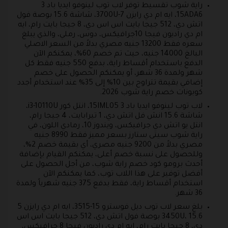
راية شوب تقسيط توفر لاب توب لينوفو ايديا باد 3
15ADA6، ايه ام دي رايزن 7-3700U، شاشة 15.6 بوصة فول
اتش دي، 512 جيجا بايت اس اس دي، 8 جيجا بايت رام، ايه
ام دي راديون فيجا 10جرافيكس، دوس، رملي، والذي يبلغ
سعره فقط 13200 جنيه مصري بدلاً من السعر الاصلي
البالغ 14000 جنيه، حيث تم خصم 60%، يمكنكم الآن
الدفع باستخدام أقساط راية، بدفع 550 جنيه فقط كل
شهر ولمدة 36 شهر، أو يمكنكم الحصول على خصم
إضافي بقيمة تتراوح بين 10% إلى 35% عند استخدام أجدد
كوبونات خصم راية شوب 2026.
لاب توب لينوفو ايديا باد 3 15IML05، انتل كور i3-10110U،
شاشة 15.6 انش فل اتش دي، 1 تيرابايت، 4 جيجا رام،
انتل يو اتش دي جرافيكس، ويندوز 10، رمادي اللون، في
راية شوب سيتى ستارز بسعر مميز فقط 8990 جنيه
مصري بدلاً من 9200 جنيه مصري، أي بقيمة خصم 2%،
وللحصول على نسبة خصم أعلى، يمكنكم القيام بإضافة
أحدث برومو كود خصم راية شوب، من أجل الحصول على
أفضل توفير على هذا اللاب توب، كما يمكنكم الآن
استخدام أقساط راية، فقط بدفع 375 جنيه شهرياً ولمدة
36 شهر.
بلغ سعر لاب توب ديل فوسترو 15-3515، ايه ام دي رايزن 5
3450U، 15.6 بوصة فول اتش دي، 512 جيجا بايت اس اس
دي، 8 جيجا بايت رام، ايه ام دي راديون فيجا 8 جرافيكس،