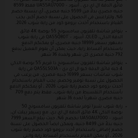
فائق الدقة ال اي دي ، أسود – UA55AU7000 فقط 8599
جنيه مصري بدلاً من 9599 جنيه مصري، أي بنسبة خصم
6%، وللراغبين في الحصول على نسبة خصم أكبر، يجب
القيام باستخدام أحدث برومو كود من راية شوب 2026.
يتوافر شاشة تلفزيون سامسونج 55 بوصة 4K فائق
الدقة الذكي، QLED، أسود – QA55Q80T في راية شوب
دمنهور بسعر 18999 جنيه مصري، أو يمكنكم الدفع
باستخدام أقساط راية، حيث يمكن أن يقوم العميل بدفع
792 جنية مصري كل شهر ولمدة 36 شهر.
يتوافر شاشة تلفزيون سامسونج ذا فريم 55 بوصة الذكي
4 كيه فائق الدقة كيو ال اي دي – QA55LS03A في راية
شوب شاشات بسعر 16999 جنيه مصري، من يرغب في
الحصول على نسبة توفير وخصم، يجب القيام باستخدام
أحدث برومو كود خصم راية شوب 2026 ، أو يمكنكم الدفع
بأستخدام التقسيط من راية شوب، فقط يتم دفع 709
جنيه مصري شهرياً لمدة 36 شهر.
راية شوب شبرا توفر شاشة تلفزيون سامسونج 50
بوصة الذكي 4K فائق الدقة ال اي دي، مع رسيفر بيلت ان،
اسود – UA50AU7000 بخصم 6%، حيث يبلغ السعر 7999
جنيه بدلاً من 8499 جنيه، ويمكن ايضاً الحصول على نسبة
خصم إضافي باستخدام أجدد برومو كود خصم راية شوب
2026 ، أو يمكن القيام باستخدام أقساط راية والتي