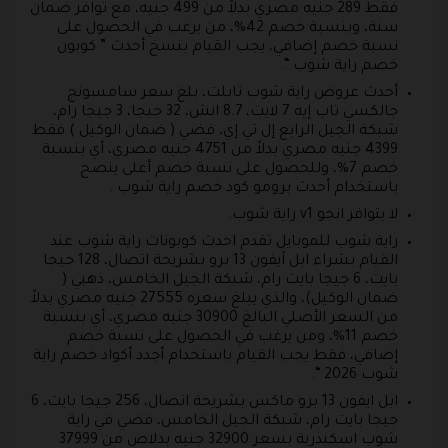
فقط 289 جنيه مصري بدلاً من 499 جنيه، مع توافر ضمان
سنة، وبنسبة خصم 42%، من يرغب في الحصول على
نسبة خصم إضافي، يجب القيام بنسخ أحدث ” كوبون
خصم راية شوب “.
أحدث عروض راية شوب تابلت، بلغ سعر سامسونج
جالكسي تاب إيه 7 لايت، 8.7 انش، 32 جيجا، 3 جيجا رام،
شبكة الجيل الرابع إل تي إي، فضي ( ضمان الوكيل ) فقط
4399 جنيه مصري بدلاً من 4751 جنيه مصري، أي بنسبة
خصم 7%، وللحصول على نسبة خصم أعلى ينصح
باستخدام أحدث برومو كود خصم راية شوب .
لا يتوافر انجو v1 راية شوب.
راية شوب للموبايل تقدم احدث كوبونات راية شوب عند
القيام بشراء ابل آيفون 13 برو بشريحة اتصال، 128 جيجا
بايت، 6 جيجا بايت رام، شبكة الجيل الخامس، ذهبي (
ضمان الوكيل)، والذي يبلغ سعره 27555 جنيه مصري بدلاً
من السعر الأصلي البالغ 30900 جنيه مصري، أي بنسبة
خصم 11%، ومن يرغب في الحصول على نسبة خصم
إضافي، فقط يجب القيام باستخدام أجدد أكواد خصم راية
شوب 2026 “.
ابل ايفون 13 برو ماكس بشريحة اتصال، 256 جيجا بايت، 6
جيجا بايت رام، شبكة الجيل الخامس، فضي في راية
شوب اسكندرية بسعر 32900 جنيه بدلاص من 37999