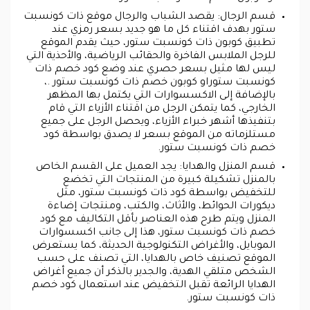
قسم الرجال: يقصد الشباب والرجال موقع ذات كونسبت
ستور بهدف اقتناء كل ما هو جديد بسعر رمزي عند
تطبيق كوبون ذات كونسبت ستور، حيث يقدم الموقع
للرجل الملابس الفاخرة والحقائب الرياضية، والأحذية التي
ليس لها مثيل بسعر حصري عند وضع كود خصم ذات
كونسبت ستوراو كوبون خصم ذات كونسبت ستور .،
بالإضافة إلى الاكسسوارات التي يكتمل بها المظهر
الخارجي، كما يتمكن الرجل من اقتناء الأزياء التي قام
بتنفيذها أشهر خبراء الأزياء، ويحصل الرجل على جميع
مستلزماته من الموقع بسعر لا يصدق بواسطة كود
خصم ذات كونسبت ستور.
قسم المنزل والهدايا: يجد العميل على القسم الخاص
بالمنزل تشكيلة كبيرة من المنتجات التي تخضع
للتخفيض بواسطة كود ذات كونسبت ستور، مثل
ديكورات الحوائط، والأثاث، والكتب، ومنتجات إضاءة
المنزل ويتم طرح هذه العناصر بأقل التكاليف مع كود
خصم ذات كونسبت ستور، هذا إلى جانب اكسسوارات
الموبايل، والأغراض التكنولوجية الحديثة، كما يستعرض
الموقع تصنيف خاص بالهدايا، التي تصنف على حسب
الشخص متلقي الهدية، والجدير بالذكر أن جميع أغراض
الهدايا الرائعة تقبل التخفيض عند استعمال كود خصم
ذات كونسبت ستور.