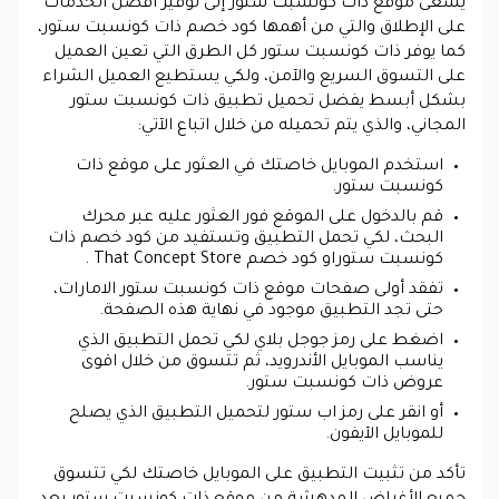
يسعى موقع ذات كونسبت ستور إلى توفير أفضل الخدمات
على الإطلاق والتي من أهمها كود خصم ذات كونسبت ستور،
كما يوفر ذات كونسبت ستور كل الطرق التي تعين العميل
على التسوق السريع والآمن، ولكي يستطيع العميل الشراء
بشكل أبسط يفضل تحميل تطبيق ذات كونسبت ستور
المجاني، والذي يتم تحميله من خلال اتباع الآتي:
استخدم الموبايل خاصتك في العثور على موقع ذات
كونسبت ستور.
قم بالدخول على الموقع فور العثور عليه عبر محرك
البحث، لكي تحمل التطبيق وتستفيد من كود خصم ذات
كونسبت ستوراو كود خصم That Concept Store .
تفقد أولى صفحات موقع ذات كونسبت ستور الامارات،
حتى تجد التطبيق موجود في نهاية هذه الصفحة.
اضغط على رمز جوجل بلاي لكي تحمل التطبيق الذي
يناسب الموبايل الأندرويد، ثم تتسوق من خلال اقوى
عروض ذات كونسبت ستور.
أو انقر على رمز اب ستور لتحميل التطبيق الذي يصلح
للموبايل الآيفون.
تأكد من تثبيت التطبيق على الموبايل خاصتك لكي تتسوق