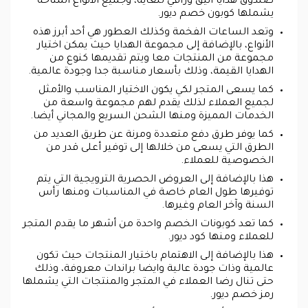
صندوق هدايا أنيق وراقي للغاية، وجميع الأنواع المتاحة
يشملها كوبون خصم ديور.
وتعد الساعات الفخمة وكذلك العطور هي أحد أبرز هذه
الأنواع، بالإضافة إلى مجموعة الهدايا حيث يمكن اختيار
مجموعة من المنتجات معا ويتم تقديمها كنوع من
الهدايا القيمة، وذلك بأسعار مناسبة جدا وجودة عالمية.
كما يسعى المتجر لكي يكون الاختيار المناسب والأمثل
لجميع العملاء لذلك يقدم لهم مجموعة واسعة من
الخدمات المميزة ومنها الشحن السريع والمجاني أيضا.
كما يوفر طرق دفع متعددة ومرنة عن طريق العديد من
الطرق التي يسعى من خلالها إلى توفير أعلى قدر من
الخصوصية للعملاء.
هذا بالإضافة إلى العروض الحصرية الترويجية التي يتم
توفيرها طول العام خاصة في المناسبات ومنها رأس
السنة وآخر العام وغيرها.
كما تعد كوبونات الخصم واحدة من أشهر ما يقدم المتجر
للعملاء ومنها كود ديور.
هذا بالإضافة إلى الاهتمام باختيار المنتجات حيث تكون
عالمية وذات جودة عالية وايضا براندات معروفة، وذلك
حتى تنال رضا العملاء في المتجر والمنتجات التي يشملها
رمز خصم ديور.