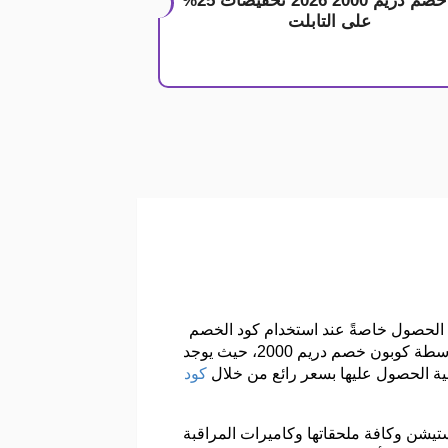
كود خصم دريم 2000 2026 تخفيضات 25%
على التابلت
ل سعر شراء يمكن الحصول خاصةً عند استخدام كود الخصم
في تأكيد طلب الشراء وخصومات لامثيل لها من قبل المتجر في قسيمة شراء دريم 2000 عند إتمام عملية الدفع بواسطة كوبون خصم دريم 2000، حيث يوجد
نية الحصول عليها بسعر رائع من خلال
كود
 دريم 2000، بالإضافة إلى جميع أجهزة البلايستيشن وكافة ملحقاتها وكاميرات المراقبة