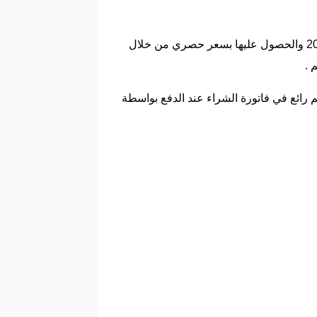
يستطيع العملاء العثور على أي من الاكسسورات الخاصة بالهواتف المحمولة والأجهزة الإلكترونية في متجر دريم 2000 والحصول عليها بسعر حصري من خلال
 رائع في فاتورة الشراء عند الدفع بواسطة