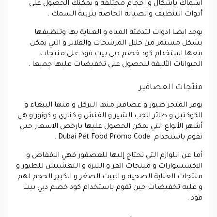
اسماك باشكال و احجام مختلفة و يمكنك الحصول على
أدوات التنظيف والصيانة الخاصة بتربية السمك .
يوجد ايضا ادوات لتدفئة المياه و العناية بها وتنظيفها
بشكل مستمر من خلال المرشحات والفلاتر و التي يمكن
معها استخدام كود خصم دبي بيت فود علي منتجات
الحيوانات الأليفة للحصول على تخفيضات عليها جميعا .
منتجات العصافير
يوفر المتجر طيور و عصافير منها البركل و منها الببغاء و
الكوكتيل و طائر الحب الشير و الفنش و كناري و كونور و هي
أشهر الأنواع التي يمكن الحصول عليها بارخص الاسعار حين
تقوم باستخدام Dubai Pet Food Promo Code .
أما عن اللوازم التي تحتاج إليها للعصفور فهي الاقفاص و
الاكسسوارات و منتجات الفر و التنزه و التعشيش للطيور و
منتجات العناية الصحية و البيت الصغر و الكبير الحجم لهم
و عليه تخفيضات حين تقوم باستخدام كود خصم دبي بيت
فود .