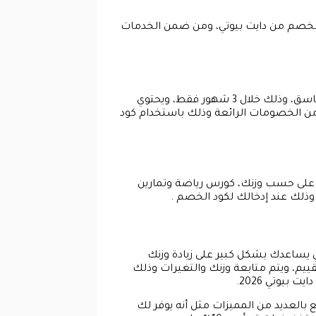
مكنك الحصول عليها بخصم حتى 30% وذلك باستخدام كود الخصم من دايت بيوتي، ومن ضمن الخدمات
تحدي 90 يوم والذي من خلاله يمكنك خسارة أكثر من 20 كيلو من وزنك، والاستمتاع بجسم صحي ومشدود ومتناسق، وذلك خلال 3 شهور فقط، ويحتوي
ن الخصومات الرائعة وذلك باستخدام كود
 على حسب وزنك، كورس رياضة وتمارين
ضي يساعدك بشكل كبير على زيادة وزنك
يم، ويتم متابعة وزنك والتغيرات وذلك
يوتي 2026.
بالعديد من المميزات مثل أنه يوفر لك