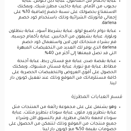
عباية بأكمام من الشانتون، عباية دبل كلوش، عباية
بجيوب من الأمام، عباية جاكيت مطرز شيك، ويمكنك
الاستمتاع بحصولك على نسبة خصم إضافية 10% على
إجمالي فاتورتك الشرائية وذلك باستخدام كود خصم
darlena.
عباية دوام باصبع لولو، عباية بشريط أسود، عباية بنطلون
وبلوزة، عباية بشيفون من الجانبين، عباية بأكمام جرسيه،
قم بشراء منتجاتك اون لاين واستعمال كود خصم
darlena الذي يوفر لك العديد من التخفيضات المبهرة
التي قد تصل قيمتها إلى أكثر من 40%.
عباية بقصة صدر، عباية مع فستان ربط، عباية أجنحة
مطاط، عباية مع تنورة، عباية فستان مشبوك، ويمكنك
الحصول على أقوي العروض والتخفيضات الحصرية على
كافة مستلزماتك من الموقع وذلك عند تفعيل كوبون دار
لينا.
قسم العبايات المطرزة
وهو يشتمل على على مجموعة رائعة من المنتجات مثل
عباية بتطريز ورد ملون، عباية سوداء بتطريز مثلث، عباية
سوداء لامعة باكمان مطرزة، قم بالتسوق الآن وشراء
جميع منتجات من الموقع وذلك لتتمكن من الحصول على
خصومات بقيمة 50% مع كوبون دار لينا .