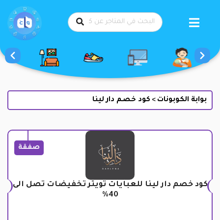
طي
حتوى
بوابة الكوبونات
كود خصم دار لينا
>
صفقة
كود خصم دار لينا للعبايات تويتر تخفيضات تصل الى
40%