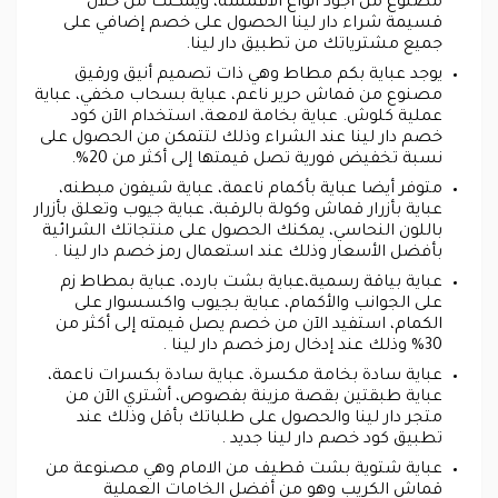
مصنوع من أجود أنواع الأقمشة، ويمكنك من خلال
قسيمة شراء دار لينا الحصول على خصم إضافي على
جميع مشترياتك من تطبيق دار لينا.
يوجد عباية بكم مطاط وهي ذات تصميم أنيق ورقيق
مصنوع من قماش حرير ناعم، عباية بسحاب مخفي، عباية
عملية كلوش. عباية بخامة لامعة، استخدام الآن كود
خصم دار لينا عند الشراء وذلك لتتمكن من الحصول على
نسبة تخفيض فورية تصل قيمتها إلى أكثر من 20%.
متوفر أيضا عباية بأكمام ناعمة، عباية شيفون مبطنه،
عباية بأزرار قماش وكولة بالرقبة، عباية جيوب وتعلق بأزرار
باللون النحاسي، يمكنك الحصول على منتجاتك الشرائية
بأفضل الأسعار وذلك عند استعمال رمز خصم دار لينا .
عباية بياقة رسمية،عباية بشت بارده، عباية بمطاط زم
على الجوانب والأكمام، عباية بجيوب واكسسوار على
الكمام، استفيد الآن من خصم يصل قيمته إلى أكثر من
30% وذلك عند إدخال رمز خصم دار لينا .
عباية سادة بخامة مكسرة، عباية سادة بكسرات ناعمة،
عباية طبقتين بقصة مزينة بفصوص، أشتري الآن من
متجر دار لينا والحصول على طلباتك بأقل وذلك عند
تطبيق كود خصم دار لينا جديد .
عباية شتوية بشت قطيف من الامام وهي مصنوعة من
قماش الكريب وهو من أفضل الخامات العملية