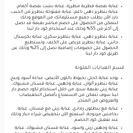
عباية بقصة قطرية مطرزة، عباية بشت بقصة أكمام،
عباية بتطريز ذهبي ناعم، عباية مفتوحة بتطريز من الجنب،
بارد الآن بطلب جميع مستلزماتك من الموقع وذلك
لتتمكن من الحصول على خصم مباشر بقيمة قد تصل
إلى أكثر من 55% وذلك عند استخدام كود دار لينا .
عباية بتطريز ذهبي، عباية بتطريز سكري، عباية بكرستال
جانبي، عباية بتطريز عريض على الكتف، وتستطيع
الحصول على خصومات إضافية تصل إلى 25% وذلك عن
طريق كود دار لينا.
قسم العبايات الملونة
يوجد عباية كحلي بخيوط باللون الأبيض، عباءة أسود وبيج،
عباية بتطريز ألوان، عباية وجهين، عباية فستان مشبوك،
عباية زيتي بقبعة سدو، من خلال استخدام لكود خصم دار
لينا سوف تتمكن من الاستمتاع بأفضل التخفيضات
والعروض من المتجر.
عباية مع بنطلون رمادي، عباية زيتي مع فستان، عباية
بخامتين مزدوجة، استمتع الآن بتخفيض شراء جبار وذلك
عند تفعيل كود الخصم .
عباية وجهين زيتي واسود، عباية فستان مشبوك، عباية