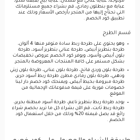
مزدوجة، عباية عنابي مع فستان، عباية بيج بقبعة سدو،
عباية مع بنطلون رمادي، قم بشراء جميع مستلزماتك
التي تحتاج إليها من المتجر بأرخص الأسعار وذلك عند
تطبيق كود الخصم .
قسم الطرح
وهو يحتوي على طرحة ربط سادة متوفر منها 4 ألوان،
طرحة بتطريز أبيض، طرحة عنابي بتطريز أسود، طرحة
بلون أبيض وأسود، ويوفر كود الخصم عروض تخفيضات
بشكل مستمر على كافة المنتجات المعروضة بالمتجر.
طرحة بلون وردي فاتح، طرحة بلون عنابي، طرحة بلون زيتي
وذهبي، طرحة بلون رمادي مطرز، طرحة ربط أسود حرير،
طرحة مبرومة بخيط أبيض، ويمنحك كود خصم دار لينا
خصومات فورية على قيمة مدفوعاتك الإجمالية من
الموقع.
يوجد طرحة ربط بتطريز ناعم، طرحة أسود مبطنة بحرير،
طرحة ربط ثابت، قم الآن بشراء كل ما تريد بخصم شراء
رائع قد يصل قيمته 20% وذلك من خلال استعمال كود
الخصم .