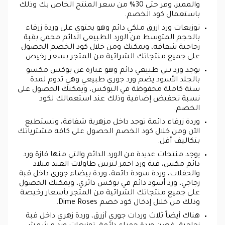
والمميز، وفر حتي 30% من سعر المنتج الخاص بك وذلك
باستعمال كود الخصم.
توزيعات ورد ازرق ملكي دائم وهو يحتوي على وردة زرقاء
بالحجم المتوسط من الورد الطبيعي الدائم محمي بقبة
زجاجية شفافة، ويمكنك ومن خلال كود الخصم الحصول
على جميع منتجاتك الشرائية من المتجر بسعر رخيص.
يوجد ورد بني طبيعي دائم وهو عبارة عن بوكس مكسو
بالجلد الأسود يضم ورد جوري طبيعي وهي تدوم لمدة
سنة كاملة محفوظة في البوكس، ويمكنك الحصول على
نسبة تخفيض إضافية وذلك عند استعمالك لكود
الخصم.
وردة زرقاء دائمة توجد داخل مزهرية شفافة، وتستطيع
الآن ومن خلال كود الخصم الحصول على كافة مشترياتك
بتكاليف أقل.
يوجد منتجات عديدة من الورد الدائم والتي منها فازة ورد
دائم مكس، قبة ورد احمر لتزيين طاولات العيد ميلاد
والحفلات، وردة سودة دائمة، وردة بيضاء جوري داخل قبة
زجاجي، ورد أسود دائم في بوكس دائري، ويمكنك الحصول
على جميع منتجاتك الشرائية من المتجر بأسعار رخيصة
وذلك من خلال إدخال كود خصم Dime Roses.
هناك أيضاً ثلاث وردات جوري أزرق، وردة زهري داخل قبة