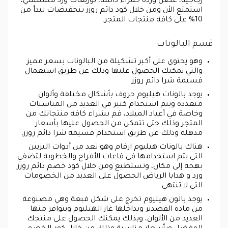
زجاجية، غصن وردة حمراء دائمة، توزيعات ورد مشمشي،
استمتع الأن ومن خلال كود دائم روزز بتخفيضات تبدأ من
10% على كافة منتجات المتجر.
قسم البالونات
وهو يحتوي على أكبر تشكيلة من البالونات بسعر مميز
والتي يمكنك الحصول عليها وذلك عن طريق استعمال
قسيمة شرا دائم روزز.
يوجد بالونات هيليوم حروف بأشكال مختلفة وألوان
متعددة ويتم استخدام كثير في العديد من المناسبات
وخاصة في أعياد الميلاد، قم بشراء كافة منتجاتك من
المتجر وذلك حتى تتمكن من الحصول عليها بأسعار
مذهلة وذلك عن طريق استخدام قسيمة شرا دائم روزز.
هناك بالونات هيليوم ارقام وهو تعد من أدوات التزيين
التي يتم استخدامها في قاعات الأفراح والخطوبة لتضفي
بهجة إلى مكان، وتستطيع ومن خلال كود خصم دائم روزز
ورد و هدايا الرياض الحصول على العديد من الخصومات
التي لا تنتهي.
يوجد بالون هيليوم تخرج على شكل قبعة وهي مصنوعة
من مادة القصدير وبداخلها غاز الهيليوم ويتوافر منها
العديد من الألوان، وبذلك يمكنك الحصول على منتجك