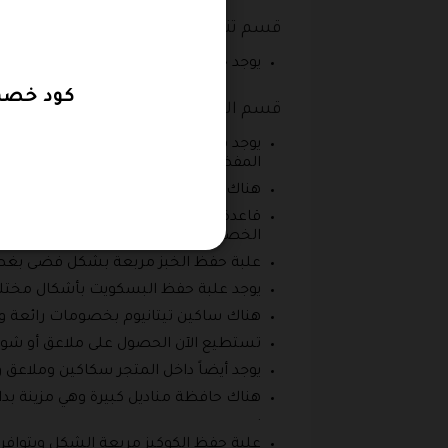
قسم تنسيق الهدايا
يوجد حافظة شخصية والتي يمكنك تصمي
كود خصم خيط و ذوق 2026
قسم الإكسسوارات الخاصة بالسفرة
ي
المفضلة من المتجر بنسبة تخفيض إضاف
هناك أيضاً حافظة مناديل وردي كبير م
قاعدة عزل الحرارة وهي تستخدم كعازل حرا
الخصومات والعروض الموجودة الآن بالم
علبة حفظ الخبز مربعة بشكل فضى بغطاء
يوجد علبة حفظ البسكويت بأشكال مختلف
هناك ساكين تيتانيوم بخصومات رائعة 
تستطيع الآن الحصول على ملاعق أو شوك
يوجد أيضاً داخل المتجر سكاكين وملا
هناك حافظة مناديل كبيرة وهي مزينة بد
.
علبة حفظ الكوكيز مربعة الشكل ويتواف