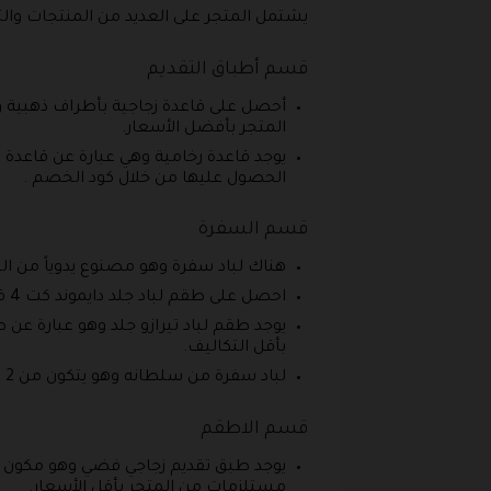
يشتمل المتجر على العديد من المنتجات وا
قسم أطباق التقديم
المتجر بأفضل الأسعار.
يوجد قاعدة رخامية وهي عبارة عن قاعدة
الحصول عليها من خلال كود الخصم .
قسم السفرة
هناك لباد سفرة وهو مصنوع يدوياً من ا
احصل على طقم لباد جلد دايموند كت 4 قطع بخصومات مدهشة وذلك عن طريق استعمال كود خصم خيط و ذوق عند الشراء.
يوجد طقم لباد تيرازو جلد وهو عبارة 
بأقل التكاليف.
لباد سفرة من سلطانه وهو يتكون من 2 لباد، 2 قاعدة، 11 كوب، 2 حامل ملاعق، وفر حتى 45% من قيمة مشترياتك وذلك عند إدخالك لكود الخصم .
قسم الاطقم
يوجد طبق تقديم زجاجي فضي وهو مكون ث
مستلزمات من المتجر بأقل الأسعار.