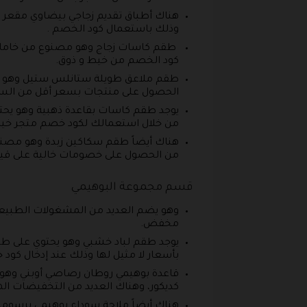
هناك أطباق تقديم زجاجي بيضاوي مقعر 
وذلك باستعمال كود الخصم .
طقم كاسات زجاج وهو مصنوع من خامات 
كود الخصم من خيط و ذوق.
طقم ملاعق طويلة ستانلس ستيل وهو يت
الحصول على منتجات بسعر أقل من السع
يوجد طقم كاسات بقاعدة ذهبية وهو يحت
من خلال استعمالك لكود خصم متجر خيط
هناك أيضاً طقم سكاكين زبدة وهو مصن
من الحصول على خصومات خالية على قيم
قسم مجموعة البوهيمي
وهو يضم العديد من المشغولات الطبيع
مخفض.
يوجد طقم لباد خشبي وهو يحتوي على ط
بأسعار لا مثيل لها وذلك عند إدخال كود
قاعدة بوهيمي روطان رصاصي أوبني وهو 
كديكور، وهناك العديد من التخفيضات ال
هناك أيضاً ملاحة سوداء بوهيمي برسو