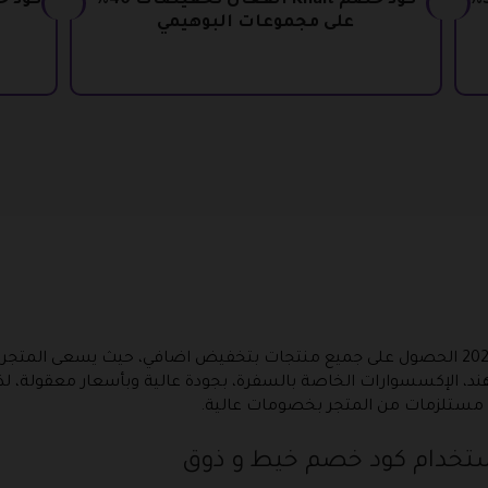
كود خصم متجر خيط و ذوق تخفيضات 30%
كود خصم Khait الفعال تخفيضات 40%
على مجموعات البوهيمي
تستطيع عن طريق كود خصم خيط و ذوق 2026 الحصول على جميع منتجات بتخفيض اضافي، حيث 
لهند، الإكسسوارات الخاصة بالسفرة، بجودة عالية وبأسعار معقولة، 
 مستلزمات من المتجر بخصومات عالية.
ستخدام كود خصم خيط و ذوق