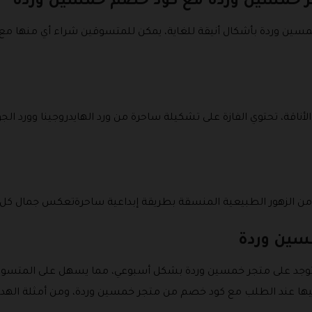
تجر خمسين وردة مع كود خصم خمسين وردة
سين وردة بأشكال أنيقة للغاية، يمكن للمتسوقين شراء أي منها م
لأناقة، تحتوي الفازة على تشكيلة ساحرة من ورد الهايدروجينا وورد الج
 من الزهور الطبيعية المنسقة بطريقة إبداعية ساحرةتعكس جمال كل ز
سين وردة
ي توجد على متجر خمسين وردة بشكل أسبوعي، مما يسهل على المتسوقي
ها عند الطلب مع كود خصم من متجر خمسين وردة، ومن أمثلة الهدا