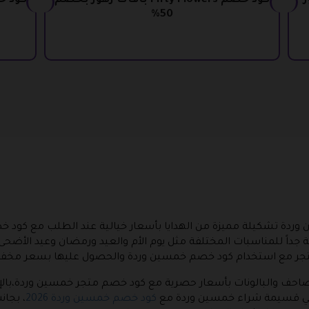
كود خصم Fifty Flowers باقات زهور بخصم
50%
وردة تشكيلة مميزة من الهدايا بأسعار خيالية عند الطلب مع كود
جداً للمناسبات المختلفة مثل يوم الأم والعيد ورمضان وعيد الأضحى 
تجر مع استخدام كود خصم خمسين وردة والحصول عليها بسعر مخفض
مصاحف والبالونات بأسعار حصرية مع كود خصم متجر خمسين وردة،بالإضا
 في قسيمة شراء خمسين وردة مع
كود خصم خمسين وردة 2026
، بجان