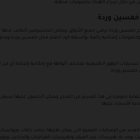
ن من خلال شراء الهدايا بخصومات مذهلة.
ر خمسين وردة
تجر خمسين وردة ترضي جميع الأذواق، ويمكن للمتسوقين الطلب منه
 وخصومات إضافية رائعة بواسطة كود خصم محل خمسين وردة،ويحتوي 
نسيقات الزهور الطبيعية بمختلف ألوانها مع إمكانية إضافة أي من 
 خمسين وردة.
 للغاية متوفرة في هذا القسم من المتجر ويمكن الحصول عليها بسع
اعة الأسماء عليها.
لعديد من الإضافات المميزة التي يمكن طلبها بجانب باقات وبوكسا
جد به تغريسات عيد الميلاد وتغريسات الفراشات والدباديب وتوزيع