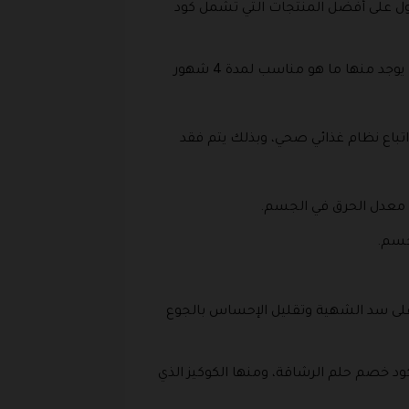
من أنواع الباقات المميزة التي يمكن الاشتراك بها لمدة 6 أشهر، والحصول على أفضل المنتجات التي تشمل كود
كما يوجد أيضا باقات خاصة لزيادة الوزن، وهذه الباقة خاصة بالأشخاص الذين يعانون من النحافة المفرطة، حيث يوجد منها ما هو مناسب لمدة 4 شهور
باع نظام غذائي صحي، وبذلك يتم فقد
ة معدل الحرق في الجسم.
لجسم.
 على سد الشهية وتقليل الإحساس بالجوع
د خصم حلم الرشاقة، ومنها الكوكيز الذي