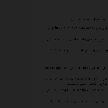
لتفاصيل عنه فيما يلي:
ثيرين في تحقيقها خاصة أصحاب الأوزان
سب مع شخص واحد وأخرى خاصة لفردين
 الباقات من حيث المدة حيث يوجد ما تبدأ ب 3 شهور وهناك أيضا 6 شهور وأخرى تصل إلى 12 شهر تقري، وجميع هذه الأنواع يشملها كود
 المنتجات الامنه التي يتم تناولها بناء
عرات حرارية ضعيفة، وذلك يساعد على
ة إلى كوبون حلم الرشاقة.
بالفيتامينات والمعادن اللازمة للجسم،
وقين حيث يمتلكون العديد من الآراء