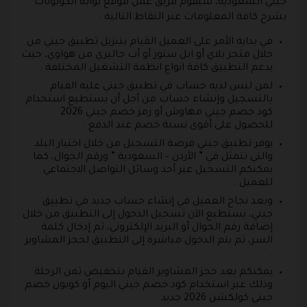
جيني السعودية، سيقوم فريق عمل موقع بوابة الكوبونات
بشرح كافة المعلومات عبر النقاط التالية :
في بداية الأمر على العميل القيام بتنزيل تطبيق جيني من
خلال متجر بلاي أو ابل ستور أو أب جاليري من هواوي، حيث
يدعم التطبيق كافة انواع انظمة التشغيل المختلفة .
لمن ليس لديه حساب في تطبيق جيني عليه القيام
بالتسجيل وإنشاء حساب من أجل أن يستطيع استخدام
كود خصم جيني مهاوش أو رمز خصم جيني 2026
للحصول على أقوى نسبة خصم عند الدفع .
يوفر تطبيق جيني فرصة التسجيل من خلال اختيار البلد
والتي تتمثل في ” الأردن – السعودية ” ورقم الجوال، كما
يمكنكم التسجيل عبر أحد وسائل التواصل الاجتماعي
للعميل .
وبعد نجاح العميل في إنشاء حساب جديد في تطبيق
جيني، يستطيع الآن تسجيل الدخول إلى التطبيق من خلال
إضافة رقم الجوال أو البريد الإلكتروني، ثم إدخال كلمة
السر، ثم يتم الدخول مباشرة إلى التطبيق لحجز المشاوير
.
يمكنكم بعد حجز المشاوير القيام بتخفيض ثمن الرحلة
وذلك عبر استخدام كود خصم جيني اليوم أو كوبون خصم
جيني كولكشن 2026 جديد .