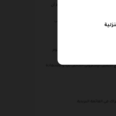
أي قسم من أقسام المتجر ولا يشترط أن
تقديم هذه المنتجات وكيف نحصل على
م من متجر جيلدا اند بيرل الذي يقوم
لايميل الإلكترونى الخاص بكِ والاستفادة
 في القائمة البريدية.