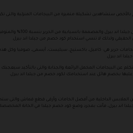
 بالأخص ستشاهدين تشكيلة متميزة من البيجامات المنزلية والتى تكو
فمثلاً بيجامة كيتي المنزلية ال
الحقيقي ولذلك لا تنسي استخدام كود خصم من جيلدا اند بيرل.
بيجامات حرير هي: كاميل، باكستيج، سيليست، آيسمى، صوفيا وكل هذه
دا اند بيرل.
نتكلم عن البيجامات المخمل الرائعة والجذابة والتى بالتأكيد سيعجبك
ليها بخصم هائل عند استخدامك لكود خصم من جيلدا اند بيرل.
من الملابس الداخلية من أفضل الخامات وأرقى قطع قماش والتى ست
ا اند بيرل، فأنت بمجرد وضع كود خصم جيلدا في الخانة المخصصة ل