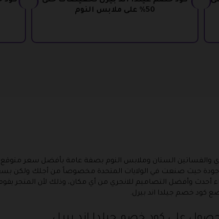
فيضات 20% على
كود خصم غيلدا اند بيرل تخفيضات حتى
50% على ملابس النوم
نجري والفساتين الستان وملابس النوم بصفة عامة بأفضل سعر متوقع م
 جودة حيث صنعت في الولايات المتحدة مخصوصاً من أجلك ولكن ب
 أحدث وأفضل التصاميم للانجري من أي مكان، وذلك لأن المتجر يقوم
 كود خصم جيلدا اند بيرل.
لحصول على كود خصم جيلدا اند بيرل