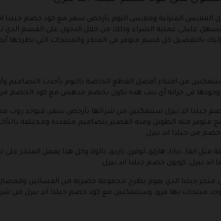
كل الملابس المنزلية وملابس النوم بأرخص سعر مع كود خصم جيلدا اند
يسهل عليكى عملية الشراء وذلك من خلال الدخول على القسم الذي تري
ليك بالتفصيل كل قسم متوفر في المتجر والمنتجات التي يطرحها أيضا
ستتمكنين من اقتناء أفضل القطع الخاصة بالنوم بأحدث التصاميم 
ن وجودها في خزانة أي بنت هذه تكون بخصم مدهش مع كود الخصم من جي
صم جيلدا اند بيرل ستتمكنين من شرائها بأرخص سعر، فيوجد روب مصن
 متوفر منه الطويل ومنه القصير بتصاميم متعددة ومختلفة بالتأك
صم من جيلدا اند بيرل.
مثل ايفا، ديانا، هارلو، لوفرز، باردو، تالولا وكل هذا يعمل المتجر عل
ند بيرل، كوبون خصم جيلدا اند بيرل.
متجر جيلدا الذي يقوم بطرح مجموعة حصرية من الفساتين وقمصان 
 ويوجد منتجات بها فرو، وستتمكنين مع كود خصم جيلدا اند بيرل من 