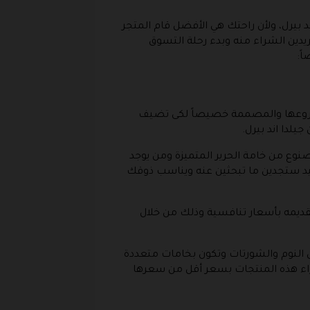
 بيرل، ولأن راحتك هي الأفضل قام المتجر
دين الشراء منه وبدء رحلة التسوق
ً:
وأروعها والمصممة خصيصاً لكى تضيف
لدا اند بيرل.
وع من خامة الحرير المتميزة ومن يوجد
يد ستجدين ما تبحثين عنه ويناسب ذوقك
ى تقديمه بأسعار تنافسية وذلك من خلال
النوم والشورتات وتكون بخامات متعددة
شراء هذه المنتجات بسعر أقل من سعرها