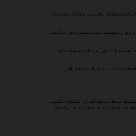
ن أنيقة ومنها الكلاسيك ومنها التصاميم
مزينة بريش من جيلدا اند بيرل والمصممة بانسيابية من الحرير بنسبة 100% والمتوفرة بألوان متعددة تجذب النظر والتى بالتأكيد
 المجموعات تكون متاحة بسعر لا يمكن
 تصاميمها المتنوعة والمختلفة والتى
حصلين عليها بسعر أقل من سعرها الأصلي
ه عند إتمام عملية الشراء سترين الفرق