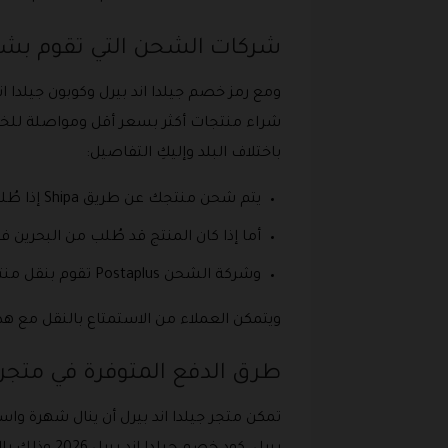
شركات الشحن التي تقوم بش
ومع رمز خصم جيلدا اند بيرل وكوبون جيلدا
شراء منتجات أكثر بسعر أقل ومواصلة للخد
باختلاف البلد وإليكِ التفاصيل:
يتم شحن منتجك عن طريق Shipa إذا طُلب المنتج من هذه الدول( الإمارات العربية المتحدة، المملكة العربية السعودية، الكويت)
أما إذا كان المنتج قد طُلب من البحرين فيتم ن
وشركة الشحن Postaplus تقوم بنقل منتجك إذا كنت طلبت المنتج من عمان.
ويتمكن العملاء من الاستمتاع بالنقل مع ه
طرق الدفع المتوفرة في متجر ج
تمكن متجر جيلدا اند بيرل أن ينال شهرة واسع