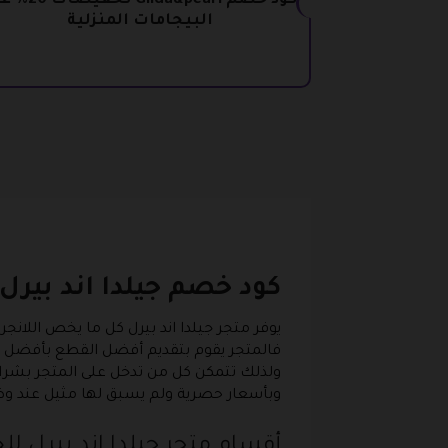
كود خصم Gilda&pearl تخ
البيجامات المنزلية
كود خصم جيلدا اند بيرل
يوفر متجر جيلدا اند بيرل كل ما يخص اللا
فالمتجر يقوم بتقديم أفضل القطع بأفضل
ولذلك تتمكن كل من تدخل على المتجر بشراء
وبأسعار حصرية ولم يسبق لها مثيل عند وضع
أقسام متجر جيلدا اند بيرل ل