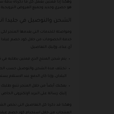
وهكذا إذا قمتين بعمل كل ما ذكرناه بدقة س
هو حصري وجديد وجميع العروض الترويجية ال
الشحن والتوصيل في جليدا اند
ومواصلة للخدمات التى يقدمها المتجر لكى 
خدمة الخصومات من خلال كود خصم غيلدا اند
أي عناء، وإليكِ التفاصيل:
يتم شحن المنتج الذي قمتين بطلبه في نفس اليوم 
البلدان، وإذا كان الدفع عند الاستلام يستغرق مدة م
يمكنك أيضاً من خلال المتجر تتبع طلب
إليكِ رسالة على البريد الإلكترونى الخاص ب
وهكذا قد ذكرنا كل التفاصيل التى تخص ال
المنتجات من خلال استخدام كود خصم غيلدا اند بيرل، فأنت