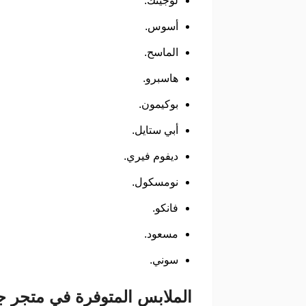
لوجيتك.
أسوس.
الماسح.
هاسبرو.
بوكيمون.
أبي ستايل.
ديفوم فيري.
نومسكول.
فانكو.
مسعود.
سوني.
الملابس المتوفرة في متجر 