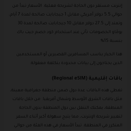
إنترنت مستقر دون الحاجة لشريحة فعلية. الأسعار تبدأ من
حوالي 5.5 دولار أمريكي مقابل 1 جيجابايت صالحة لمدة 7 أيام،
وتمتد إلى 27.5 دولار مقابل 10 جيجابايت صالحة لمدة 30
يومًاو الخصومات تأتي عند استخدام كود خصم جيت باك
بنسبة 15%.
هذا الخيار يناسب المسافرين القصيرين أو المستخدمين
الذين يحتاجون إلى بيانات محدودة بتكلفة معقولة.
باقات إقليمية (Regional eSIM)
تغطي هذه الباقات عدة دول ضمن منطقة جغرافية معينة،
مثل باقات الشرق الأوسط وشمال أفريقيا. من خلال باقات
المنطقة، يمكنك التنقل بين دول المنطقة بدون الحاجة
لتغيير شريحة الإنترنت، مما يتيح سهولة أكبر أثناء السفر
المتكرر في المنطقة. تبدأ الأسعار في هذه الفئة من حوالي