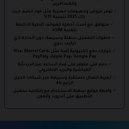
والمسافرين
توفر عروض وخصومات حصرية مثل
كود خصم جيت
باك 2025
بنسبة 15%
متوافق مع أحدث أجهزة الهواتف الذكية الداعمة
لتقنية eSIM
خطوات التفعيل سهلة وسريعة، دون الحاجة لأي
تركيب يدوي
خيارات دفع إلكترونية آمنة مثل Visa، MasterCard،
Apple Pay، Google Pay، وPayPal
دعم فني متوفر على مدار الساعة عبر الدردشة
المباشرة والبريد الإلكتروني
تجربة اتصال مستقرة وسريعة عبر شبكات الجيل
الرابع 4G
واجهة موقع سهلة الاستخدام مع إمكانية تحميل
التطبيق على أندرويد وآيفون