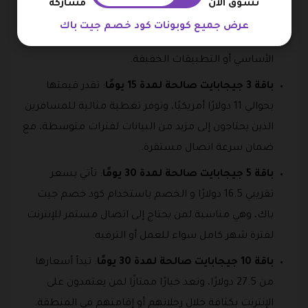
تسوق الآن
مشاركة
jetpac global، وهي مناسبة للمستخدمين الذين يحتاجون
عرض جميع كوبونات كود خصم جيت باك
إلى بيانات محدودة لاستخدامات مثل تصفح الإنترنت
الأساسي أو التطبيقات الخفيفة.
باقة 3 جيجابايت صالحة لمدة 15 يومًا
: تقدر قيمتها
بحوالي 11 دولارًا أمريكيًا، وتوفر تغطية مثالية للمسافرين
الذين يحتاجون إلى مزيد من البيانات لفترات متوسطة، مع
ضمان سرعة اتصال مستقرة.
باقة 5 جيجابايت صالحة لمدة 30 يومًا
: تأتي بسعر
تقريبي 16.5 دولارًا و الخصم باستخدام كود خصم جيت
باك، وهي مناسبة لمن يحتاج إلى اتصال مستمر للإنترنت
لفترة شهر كامل سواء للعمل أو الترفيه.
باقة 10 جيجابايت صالحة لمدة 30 يومًا
: تبدأ أسعارها
من 27.5 دولارًا، وتعد خيارًا ممتازًا لمن يعتمدون على
الإنترنت بكثافة خلال رحلاتهم أو إقامتهم في المنطقة.