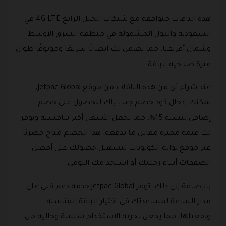
هذه الباقات متوافقة مع شبكات الجيل الرابع 4G LTE في
السعودية والدول المشمولة في منطقة الشرق الأوسط
وشمال أفريقيا، مما يضمن لك اتصالًا سريعًا وموثوقًا طوال
فترة صلاحية الباقة.
عند شراء أي من هذه الباقات من موقع Jetpac Global،
يمكنك إدخال كود خصم جيت باك للحصول على خصم
إضافي بنسبة 15%، مما يجعل الأسعار أكثر تنافسية ويوفر
لك قيمة مميزة مقابل ما تدفعه. هذا الخصم متاح حصريًا
عبر موقع بوابة الكوبونات لتسهيل حصولك على أفضل
الصفقات أثناء رحلاتك أو استخدامك اليومي.
بالإضافة إلى ذلك، توفر Jetpac Global خدمة دعم فني على
مدار الساعة لمساعدتك في اختيار الباقة المناسبة
وتفعيلها، مما يجعل تجربة الاستخدام سلسة وخالية من