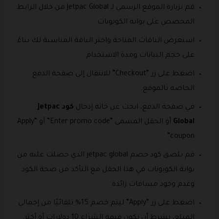
قم بزيارة الموقع الرسمي لـ Jetpac Global من خلال الرابط
المخصص على بوابة الكوبونات.
استعرض الباقات المتاحة واختر الباقة المناسبة لك بناءً
على حجم البيانات ومدة الاستخدام.
اضغط على زر “Checkout” للانتقال إلى صفحة الدفع
الخاصة بالموقع.
في صفحة الدفع، ابحث عن خانة إدخال
كود Jetpac
Global
أو الحقل المسمى “Enter promo code” أو “Apply
coupon”.
قم بلصق كود خصم jetpac global الذي حصلت عليه من
بوابة الكوبونات في هذا الحقل مع التأكد من صحة الكود
وعدم وجود مسافات زائدة.
اضغط على زر “Apply” ليتم خصم 15% تلقائيًا من إجمالي
المبلغ، بشرط أن تكون قيمة الشراء 10 دولارات أو أكثر.