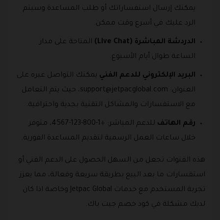
يمكنك إرسال استفساراتك أو طلب المساعدة وسيتم
الرد عليك في أسرع وقت ممكن.
الدردشة المباشرة (Live Chat)
المتاحة على مدار
الساعة طوال أيام الأسبوع.
البريد الإلكتروني للدعم الفني
يمكنك التواصل عبره على
العنوان:
support@jetpacglobal.com
، حيث يتم التعامل
مع الاستفسارات والمشاكل التقنية بجدية واحترافية.
رقم الهاتف
للدعم المباشر: +1-800-123-4567، متوفر
خلال ساعات العمل الرسمية لتقديم المساعدة الفورية.
هذه القنوات تجعل من السهل الحصول على الدعم الفني أو
استفسارات ما بعد البيع بطريقة سريعة وفعالة، مما يعزز
تجربة المستخدم مع خدمات Jetpac Global وخاصة اذا كان
لديك مشكلة في كود خصم جيت باك.