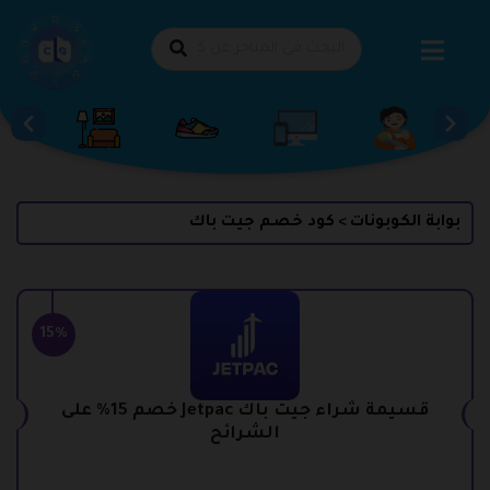
طي
حتوى
بوابة الكوبونات
كود خصم جيت باك
>
15%
قسيمة شراء جيت باك Jetpac خصم 15% على
الشرائح