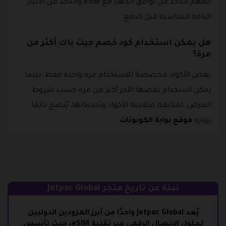
المهم التأكد من توافق الجهاز مع eSIM والتأكد من اختيار
الباقة المناسبة قبل الدفع.
هل يمكن استخدام كود خصم جيت باك أكثر من
مرة؟
بعض الأكواد مخصصة للاستخدام مرة واحدة فقط، بينما
يمكن استخدام بعضها الآخر أكثر من مرة حسب شروط
العرض. لمتابعة صلاحية الأكواد وتحديثاتها، يُنصح دائمًا
بزيارة
موقع بوابة الكوبونات
.
نبذة عن تاريخ متجر Jetpac Global
يُعد
Jetpac Global
واحدًا من أبرز المزودين الدوليين
لحلول الاتصال الرقمي عبر تقنية
eSIM
، حيث تأسس