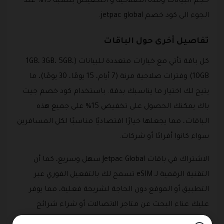
حجم البيانات ومدة الصلاحية و التخفيض بنسبة 15% عند
الجوء الى كود خصم jetpac global.
تفاصيل أخرى حول الباقات
كل باقة تأتي مع خيارات متعددة للبيانات (1GB، 3GB، 5GB،
10GB) وفترات صلاحية مرنة (7 أيام، 15 يومًا، 30 يومًا)، ما
يتيح لك اختيار ما يناسبك بدقة. باستخدام كود خصم جيت
باك يمكنك الحصول على تخفيض 15% على جميع هذه
الباقات، مما يجعلها خيارًا اقتصاديًا مناسبًا لكل المسافرين
سواء كانوا أفرادًا أو شركات.
الاشتراك في باقات Jetpac Global سهل وسريع، كما أن
التقنية الرقمية لـ eSIM تسمح لك بالتفعيل الفوري عبر
التطبيق أو الموقع دون الحاجة لشريحة فعلية، مما يوفر
عليك عناء البحث عن متاجر الاتصالات أو شراء شرائح
محلية في كل دولة.