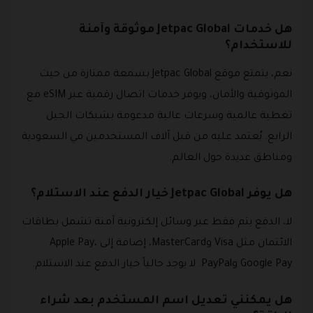
هل خدمات Jetpac Global موثوقة وآمنة
للاستخدام؟
نعم، يتمتع موقع Jetpac Global بسمعة ممتازة من حيث
الموثوقية والأمان، ويوفر خدمات اتصال رقمية عبر eSIM مع
تغطية عالمية وسرعات عالية مدعومة بشبكات الجيل
الرابع. يُعتمد عليه من قبل آلاف المستخدمين في السعودية
ومناطق عديدة حول العالم.
هل يوفر Jetpac Global خيار الدفع عند الاستلام؟
لا، الدفع يتم فقط عبر وسائل إلكترونية آمنة تشمل بطاقات
الائتمان مثل Visa وMasterCard، إضافة إلى Apple Pay،
Google Pay وPayPal. لا يوجد حالياً خيار الدفع عند الاستلام.
هل يمكنني تعديل اسم المستخدم بعد شراء