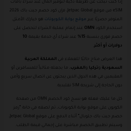
إذا كنت تبحث عن طريقة ذكية لتوفير المال عند شراء باقات
eSIM من موقع Jetpac Global، فإن كود خصم جيت باك 2026
المتوفر حصريًا عبر
موقع بوابة الكوبونات
هو خيارك الأمثل.
استخدم الكود
OMN
عند إتمام عملية الشراء لتحصل على
خصم فوري بنسبة
15%
عند شراء أي خدمة بقيمة
10
دولارات أو أكثر
.
هذا العرض متاح حاليًا للعملاء في
المملكة العربية
السعودية
و
تركيا
و
المغرب
، ما يجعله مثالياً للمسافرين أو
المقيمين في هذه الدول الذين يبحثون عن اتصال سريع وآمن
دون الحاجة إلى شريحة SIM تقليدية.
كل ما عليك فعله هو نسخ كود الخصم OMN من صفحة
الكوبون على موقع بوابة الكوبونات، ثم لصقه في خانة “رمز
خصم جيت باك جلوبال” أثناء الدفع على موقع Jetpac Global،
وسيتم تطبيق الخصم مباشرة على إجمالي قيمة الطلب.