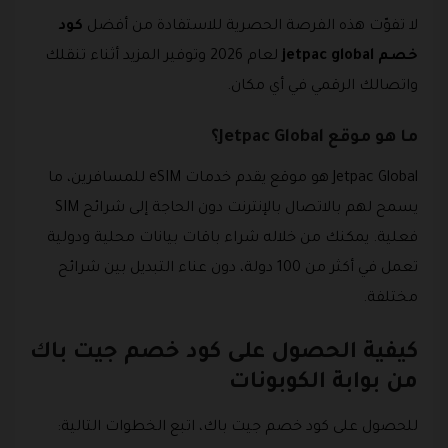
لا تفوّت هذه الفرصة الحصرية للاستفادة من أفضل
كود
خصم jetpac global
لعام 2026 وتوفير المزيد أثناء تنقلك
واتصالك الرقمي في أي مكان.
ما هو موقع Jetpac Global؟
Jetpac Global هو موقع يقدم خدمات eSIM للمسافرين، ما
يسمح لهم بالاتصال بالإنترنت دون الحاجة إلى شرائح SIM
فعلية. يمكنك من خلاله شراء باقات بيانات محلية ودولية
تعمل في أكثر من 100 دولة، دون عناء التبديل بين شرائح
مختلفة.
كيفية الحصول على كود خصم جيت باك
من بوابة الكوبونات
للحصول على كود خصم جيت باك، اتبع الخطوات التالية: