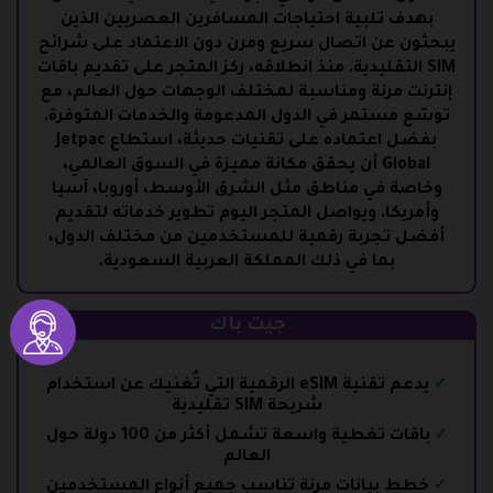
بهدف تلبية احتياجات المسافرين العصريين الذين
يبحثون عن اتصال سريع ومرن دون الاعتماد على شرائح
SIM التقليدية. منذ انطلاقه، ركز المتجر على تقديم باقات
إنترنت مرنة ومناسبة لمختلف الوجهات حول العالم، مع
توسّع مستمر في الدول المدعومة والخدمات المتوفرة.
بفضل اعتماده على تقنيات حديثة، استطاع Jetpac
Global أن يحقق مكانة مميزة في السوق العالمي،
وخاصة في مناطق مثل الشرق الأوسط، أوروبا، آسيا
وأمريكا. ويواصل المتجر اليوم تطوير خدماته لتقديم
أفضل تجربة رقمية للمستخدمين من مختلف الدول،
بما في ذلك المملكة العربية السعودية.
جيت باك
يدعم تقنية
eSIM الرقمية
التي تُغنيك عن استخدام
شريحة SIM تقليدية
باقات تغطية واسعة تشمل أكثر من
100 دولة حول
العالم
خطط بيانات مرنة تناسب جميع أنواع المستخدمين