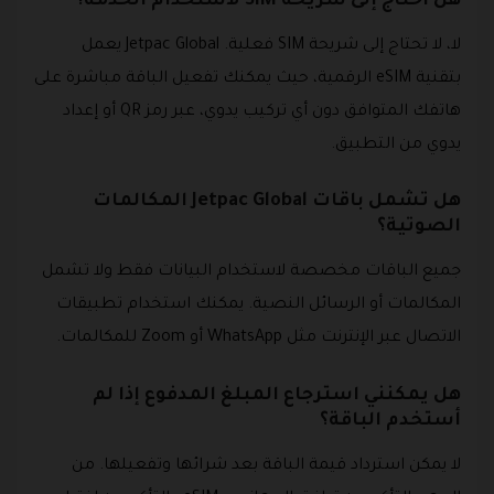
هل أحتاج إلى شريحة SIM لاستخدام الخدمة؟
لا، لا تحتاج إلى شريحة SIM فعلية. Jetpac Global يعمل
بتقنية eSIM الرقمية، حيث يمكنك تفعيل الباقة مباشرة على
هاتفك المتوافق دون أي تركيب يدوي، عبر رمز QR أو إعداد
يدوي من التطبيق.
هل تشمل باقات Jetpac Global المكالمات
الصوتية؟
جميع الباقات مخصصة لاستخدام البيانات فقط ولا تشمل
المكالمات أو الرسائل النصية. يمكنك استخدام تطبيقات
الاتصال عبر الإنترنت مثل WhatsApp أو Zoom للمكالمات.
هل يمكنني استرجاع المبلغ المدفوع إذا لم
أستخدم الباقة؟
لا يمكن استرداد قيمة الباقة بعد شرائها وتفعيلها. من