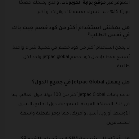
المتوفر عبر
موقع بوابة الكوبونات
، والذي يمنحك خصمًا
فوريًا 15% عند الشراء بقيمة 10 دولارات أو أكثر.
هل يمكنني استخدام أكثر من كود خصم جيت باك
في نفس الطلب؟
لا يمكن استخدام أكثر من كود خصم في عملية شراء واحدة.
يُسمح فقط بإدخال كود خصم jetpac global واحد لكل
طلبية.
هل يعمل Jetpac Global في جميع الدول؟
تدعم باقات Jetpac Global أكثر من 100 دولة حول العالم، بما
في ذلك المملكة العربية السعودية، دول الخليج، الشرق
الأوسط، أوروبا، آسيا، وأمريكا، مما يوفر تغطية واسعة
للمسافرين.