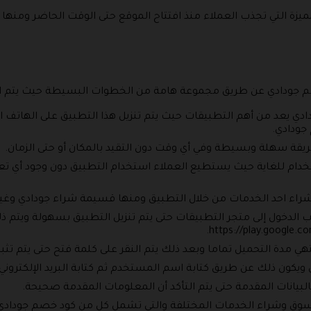
يزة التي تجذب العملاء منذ افتتاح الموقع حتى الوقت الحاضر ومنها 
صم جودادي عن طريق مجموعة هامة من الخطوات البسيطة حيث يتم اتبا
 جودادي يعد من أهم التطبيقات حيث يتم تنزيل هذا التطبيق على الها
 جودادي.
قة سهلة وبسيطة وفي أي وقت دون التقيد بالمكان أو حتى الزمان.
تخدام للغاية حيث يستطيع العملاء استخدام التطبيق دون وجود أي ت
شراء احد الخدمات من خلال التطبيق ومنها قسيمة شراء جودادي وغي
 الدخول إلى متجر التطبيقات حتى يتم تنزيل التطبيق بسهولة ويتم ذ
https://play.google.co
تنتهي مدة التحميل تماما وبعد ذلك يتم النقر على كلمة فتح حتى يتم تث
يكون ذلك عن طريق كتابة اسم المستخدم ثم كتابة البريد الإلكتروني ب
البيانات المقدمة حتى يتم التأكد أن المعلومات المقدمة صحيحة.
لخدمات المختلفة والتي تشمل كل من كود خصم جودادي 2026 بالإضافة إلى كود خصم godaddy