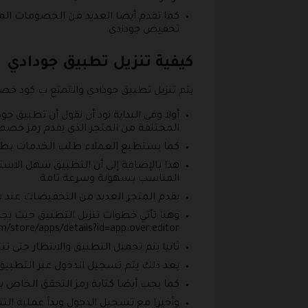
كما تقدم أيضا العديد من الخصومات المم
تخفيض جودادي.
كيفية تنزيل تطبيق جودادي
يتم تنزيل تطبيق جودادي والتمتع ب كود خ
أولا وفي البداية نود أن نقول أن تطبيق
المختلفة من المتجر الذي يقدم رمز خصم
كما يستطيع العملاء طلب الخدمات بطري
هذا بالإضافة إلى أن التطبيق سهل الاس
المناسب بسهولة وسرعة تامة.
يقدم المتجر العديد من التخفيضات عند 
وهنا تأتي خطوات تنزيل التطبيق حيث يجب
m/store/apps/details?id=app.over.editor.
ثانيا يتم تحميل التطبيق والانتظار حتى 
بعد ذلك يتم تسجيل الدخول عبر التطبيق و
كما يجب أيضا كتابة رمز التحقق الخاص ب
وأخيرا مع تسجيل الدخول وبدأ عملية التسوق وشراء ا