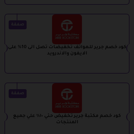
صفقة
كود خصم جرير للهواتف تخفيضات تصل الى 10% على
الايفون والاندرويد
صفقة
كود خصم مكتبة جرير تخفيض حتي ١٠٪ علي جميع
المنتجات