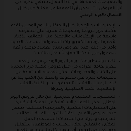
والتخفيضات لعملائها. في هذا المقال، سنلقي نظرة على
أبرز العروض التي يمكن أن تتوقعها من مكتبة جرير خلال
الاحتفال باليوم الوطني.
الإلكترونيات والأجهزة: خلال الاحتفال باليوم الوطني، تقدم
مكتبة جرير عروضًا وتخفيضات مغرية على مجموعة
واسعة من الإلكترونيات والأجهزة، مثل الهواتف الذكية،
الأجهزة اللوحية، الكمبيوترات المحمولة، الساعات الذكية
وأكثر من ذلك. هذه العروض تمنح العملاء فرصة رائعة
للحصول على أحدث الأجهزة بأسعار منافسة.
الكتب والمطبوعات: يوفر اليوم الوطني فرصة رائعة
لتعزيز ثقافة القراءة من خلال عروض مكتبة جرير المميزة
على الكتب والمطبوعات. يمكن للعملاء الاستفادة من
تخفيضات كبيرة على مجموعة واسعة من الكتب بما في
ذلك الروايات، الكتب التاريخية والسير الذاتية، الكتب
الإسلامية، الكتب التعليمية وغيرها.
المستلزمات المكتبية والمدرسية: من خلال عروض اليوم
الوطني، يمكن للعملاء الاستفادة من تخفيضات كبيرة
على المستلزمات المكتبية والمدرسية المختلفة. تشمل
هذه العروض الأقلام، الدفاتر، الأدوات الفنية، الحقائب
المدرسية وغيرها من المنتجات المتعلقة بالعمل
المكتبي والتعليم. يمكن للطلاب والموظفين استغلال
هذه العروض لتجهيز أنفسهم بكل ما يحتاجونه للعام