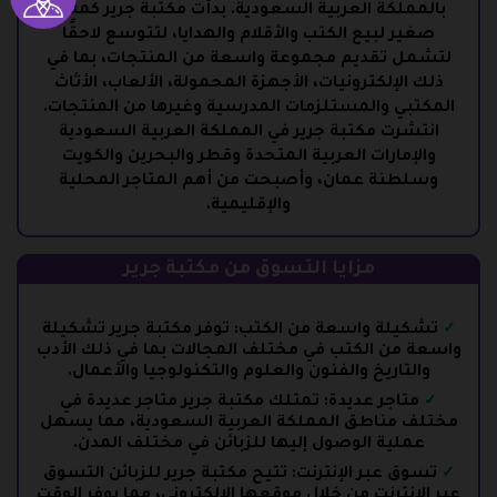
بالمملكة العربية السعودية. بدأت مكتبة جرير كمتجر
صغير لبيع الكتب والأقلام والهدايا، لتتوسع لاحقًا
لتشمل تقديم مجموعة واسعة من المنتجات، بما في
ذلك الإلكترونيات، الأجهزة المحمولة، الألعاب، الأثاث
المكتبي والمستلزمات المدرسية وغيرها من المنتجات.
انتشرت مكتبة جرير في المملكة العربية السعودية
والإمارات العربية المتحدة وقطر والبحرين والكويت
وسلطنة عمان، وأصبحت من أهم المتاجر المحلية
والإقليمية.
مزايا التسوق من مكتبة جرير
تشكيلة واسعة من الكتب: توفر مكتبة جرير تشكيلة
واسعة من الكتب في مختلف المجالات بما في ذلك الأدب
والتاريخ والفنون والعلوم والتكنولوجيا والأعمال.
متاجر عديدة: تمتلك مكتبة جرير متاجر عديدة في
مختلف مناطق المملكة العربية السعودية، مما يسهل
عملية الوصول إليها للزبائن في مختلف المدن.
تسوق عبر الإنترنت: تتيح مكتبة جرير للزبائن التسوق
عبر الإنترنت من خلال موقعها الإلكتروني، مما يوفر الوقت