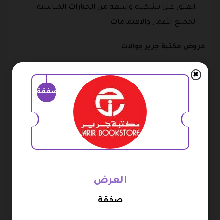
العثور على تشكيلة واسعة من الخيارات المناسبة
لجميع الأعمار والاهتمامات.
عروض مكتبة جرير جوالات
في مكتبة جرير، يمكنك العثور على مجموعة واسعة من
✖
الهواتف الذكية (الجوالات) من مختلف العلامات التجارية
صفقة
الرائدة مثل أبل (آيفون)، سامسونج، هواوي، شاومي، أوبو
وغيرها. للتأكد من أن العملاء يحصلون على أفضل الصفقات
على جوالاتهم المفضلة، تقدم مكتبة جرير عروضًا
وتخفيضات مغرية بشكل متكرر.
للاستفادة من عروض مكتبة جرير على الجوالات، يمكنك اتباع
الخطوات التالية:
العرض
تفقد الموقع الإلكتروني لمكتبة جرير (www.jarir.com)
صفقة
بانتظام للبحث عن أحدث العروض والتخفيضات على