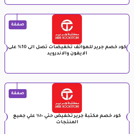
صفقة
كود خصم جرير للهواتف تخفيضات تصل الى 10% على
الايفون والاندرويد
صفقة
كود خصم مكتبة جرير تخفيض حتي ١٠٪ علي جميع
المنتجات