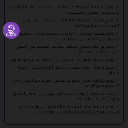
يوفر تشكيلة متنوعة من منتجات عسل مانوكا النيوزلندي
ومنتجات العسل الطبيعية.
يضم قسمًا مخصصًا للأطفال لتسهيل الوصول إلى
المنتجات المناسبة لهم.
يوفر قسم العروض والباقات للاستفادة من تخفيضات
مميزة على العديد من المنتجات.
يتميز بواجهة تسوق سهلة تساعد العملاء على العثور
على المنتجات بسرعة.
يوفر تطبيقًا للهواتف الذكية على أجهزة الأندرويد والآيفون.
يدعم وسائل دفع متعددة تشمل أبل باي ومدى وفيزا
وتمارا.
يوفر خيارات شحن متنوعة تغطي العديد من المدن داخل
السعودية وخارجها.
يتيح استخدام أكواد الخصم للحصول على أسعار أفضل
وتوفير أكبر عند التسوق.
يقدم خدمة عملاء لمساعدة المتسوقين والإجابة عن
استفساراتهم المتعلقة بالطلبات والمنتجات.