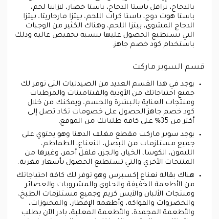
بالدجاج، ترافل باستا الدجاج، باستا خضار، لازانيا لحم،
باستا هوت دوج، باستا كرات اللحم، بيتزا مارجاريتا، بيتزا
الدجاج المشوي، بيتزا اللحم، وهناك الكثير من الوجبات
التي تستطيع الحصول عليها بنسبة تخفيض عالية وذلك
باستخدام كود خصم جاهز.
قسم السوبر ماركت
يوجد في هذا القسم العديد من الصيدليات التي توفر لك
جميع احتياجاتك من الأودية والفيتامينات والمرطبات
ومنتجات العناية بالبشرة والجسم، ويمكنك من خلال
كود خصم جاهز الحصول على خصومات تكاد تصل إلى
أكثر من 35% على كافة طلباتك من الموقع.
يوجد سوبر ماركت مقطع مغلف الدهنا وهو يحتوي على
جميع مستلزمات من البصل، النعناع، الطماطم،
الليمون، الكوسا، الخيار، والجزر، فلفل أحمر، وغيرها من
المنتجات الأخري والتي تستطيع الحصول بأسعار مغرية.
هناك بقالة نعناع إكسبرس وهو توفر لك كافة احتياجاتك
من الأطعمة الخفيفة والحلوى والمشروبات والعصائر
ومنتجات الألبان والآيس كريم وجميع مستلزمات الطبخ،
والخضروات والفواكه، وأطعمة الإفطار، والمخبوزات،
والأطعمة المجمدة، والأطعمة المعلبة، بادر الآن بطلب