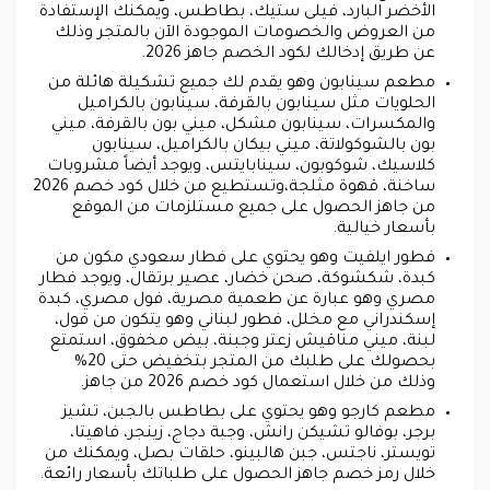
الأخضر البارد، فيلى ستيك، بطاطس، ويمكنك الإستفادة
من العروض والخصومات الموجودة الآن بالمتجر وذلك
عن طريق إدخالك لكود الخصم جاهز 2026.
مطعم سينابون وهو يقدم لك جميع تشكيلة هائلة من
الحلويات مثل سينابون بالقرفة، سينابون بالكراميل
والمكسرات، سينابون مشكل، ميني بون بالقرفة، ميني
بون بالشوكولاتة، ميني بيكان بالكراميل، سينابون
كلاسيك، شوكوبون، سينابايتس، ويوجد أيضاً مشروبات
ساخنة، قهوة مثلجة،وتستطيع من خلال كود خصم 2026
من جاهز الحصول على جميع مستلزمات من الموقع
بأسعار خيالية.
فطور ايلفيت وهو يحتوي على فطار سعودي مكون من
كبدة، شكشوكة، صحن خضار، عصير برتقال، ويوجد فطار
مصري وهو عبارة عن طعمية مصرية، فول مصري، كبدة
إسكندراني مع مخلل، فطور لبناني وهو يتكون من فول،
لبنة، ميني مناقيش زعتر وجبنة، بيض مخفوق، استمتع
بحصولك على طلبك من المتجر بتخفيض حتى 20%
وذلك من خلال استعمال كود خصم 2026 من جاهز.
مطعم كارجو وهو يحتوي على بطاطس بالجبن، تشيز
برجر، بوفالو تشيكن رانش، وجبة دجاج، زينجر، فاهيتا،
تويستر، ناجتس، جبن هالبينو، حلقات بصل، ويمكنك من
خلال رمز خصم جاهز الحصول على طلباتك بأسعار رائعة.