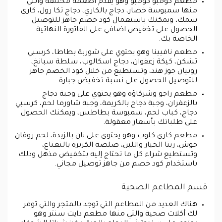
مطعم كومبو كومبو وهو يقدم أطعمة مختلفة والتي
منها سمبوسة خضار، دجاج بالكاري، دجاج تكا رول، كاري
سمك، ويمكنك باستعمال كود خصم جاهز للتوصيل
الحصول على تخفيض اضافي على الفاتورة النهائية
الخاصة بك.
مطعم نافيينا وهو يحتوي على شوربة بطاطا، كرسبي
تشكن، كيكة زعفوان، دجاج اسكالوب، سلطة سبانخ،
روبيان جوز هند، وتستطيع من خلال كود الخصم جاهز
للتوصيل الحصول على نسبة تخفيض جبارة.
مطعم راجو وشركاؤه وهو يحتوي على وجبة دجاج
بالزعفران، وجبة دجاج بالكريمة، وجبة شاورما لحم، كرسبي
دجاج، كباب لحم، سمبوسة بطاطس، ويمكنك الحصول
على طلباتك بأسعار معقولة.
مطعم كاري كلوب وهو يحتوي على نان بالزبدة، لحم روقان
جوش، ريتا الخيار واللبن، صلصة الكزبرة بالنعناع،
وتستطيع شراء كل ما تحتاج إليه بتخفيض مذهل وذلك
باستخدام كود خصم من جاهز توصيل مجاني.
قسم المطاعم الصحية
هناك العديد من المطاعم التي توجد بالمتجر والتي توفر
لك أكلات صحية والتي منها مطعم دايت سنتر وهو