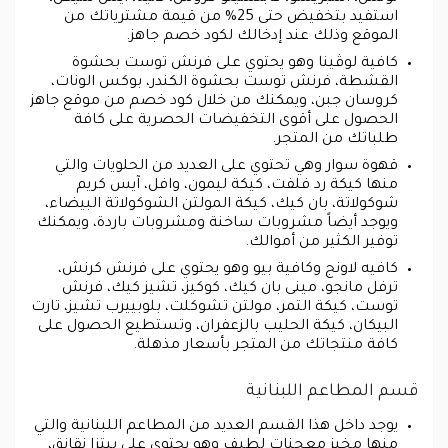
استفيد بتخفيض حتى 25% من قيمة مشترياتك من
الموقع وذلك عند إدخالك لكود خصم جاهز.
كافية لوڤينا وهو يحتوي على فرنش توست بحشوة
القشطة، فرنش توست بحشوة الكندر، بوكس الونات،
كروسان جبن، ويمكنك من خلال كود خصم من موقع جاهز
الحصول على أقوى التخفيضات الحصرية على كافة
طلباتك من المتجر.
قهوة سوار وهي تحتوي على العديد من الحلويات والتي
منها كيكة رد فلفت، كيكة ليمون، وافل، آيس كريم
شوكولاتة، بان كيك، كيكة المولتن الشوكولاتة البيضاء،
ويوجد أيضاً مشروبات ساخنة ومشروبات باردة، ويمكنك
توفير الكثير من أموالك.
كافيه لاونج وكافية بيو وهو يحتوي على فرنش كرنش،
ترفل مانجو، مينى بان كيك، كوكيز، تشيز كيك، فرنش
توست، كيكة التمر، مولتن تشوكلت، بلوبييرب تشيز، تارت
البيكان، كيكة الحليب بالزعفران، وتستطيع الحصول على
كافة منتجاتك من المتجر بأسعار مذهلة.
قسم المطاعم اللبنانية
يوجد داخل هذا القسم العديد من المطاعم اللبنانية والتي
منها مخبز معجنات لطيف وهو يحتوي على بيتزا نقانق،