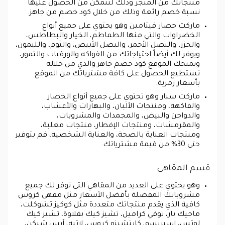
منتجاتك من المتجر وذلك لتتمكن من الحصول عليها
نسبة خصم رائعة وذلك من خلال كود خصم من جاهز.
ماركت خضار فيتامين وهو يحتوي على جميع أنواع
الخضراوات والتي منها الطماطم، الخيار والبطاطس،
والجزر، والبصل الأحمر، والبصل الأبيض، والثوم، والليمون،
ويوفر لك أيضاً احتياجاتك من الفواكه والورقيات والتمور،
ويمنحك الموقع كود خصم جاهز والذي من خلاله
تستطيع الحصول على كافة مشترياتك من الموقع
بأسعار رمزية.
ماركت سبار وهو تحتوي على جميع أنواع الخضار
والفاكهة، ومنتجات الألبان، والبهارات والأعشاب،
والدواجن والبيض، والمجمدات والمشروبات،
والمقرمشات، ومنتجات الإفطار، منتجات معلبة،
ومنتجات العناية بالصحة، والعناية الشخصية، قم بتوفير
حتى 30% من قيمة مشترياتك.
قسم المقاهي
وهو يحتوي على العديد من المقاهي التي توفر لك جميع
مشروباتك المفضلة بأفضل الأسعار مثل مقهى كروس
كافية الذي يقدم منتجاتك متعددة مثل كوكيز تشوكلت،
ماجيك بار، توفي كراميل، تشيز كيك بقلاوة، تشيز كيك
لوتس، اسبريسو، كابتشينو كروس، لاتيه، آيس شيكن،