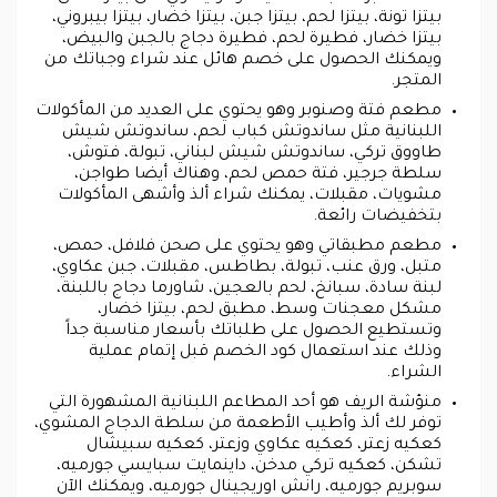
بيتزا تونة، بيتزا لحم، بيتزا جبن، بيتزا خضار، بيتزا بيبروني،
بيتزا خضار، فطيرة لحم، فطيرة دجاج بالجبن والبيض،
ويمكنك الحصول على خصم هائل عند شراء وجباتك من
المتجر.
مطعم فتة وصنوبر وهو يحتوي على العديد من المأكولات
اللبنانية مثل ساندوتش كباب لحم، ساندوتش شيش
طاووق تركي، ساندوتش شيش لبناني، تبولة، فتوش،
سلطة جرجير، فتة حمص لحم، وهناك أيضا طواجن،
مشويات، مقبلات، يمكنك شراء ألذ وأشهى المأكولات
بتخفيضات رائعة.
مطعم مطبقاتي وهو يحتوي على صحن فلافل، حمص،
متبل، ورق عنب، تبولة، بطاطس، مقبلات، جبن عكاوي،
لبنة سادة، سبانخ، لحم بالعجين، شاورما دجاج باللبنة،
مشكل معجنات وسط، مطبق لحم، بيتزا خضار،
وتستطيع الحصول على طلباتك بأسعار مناسبة جداً
وذلك عند استعمال كود الخصم قبل إتمام عملية
الشراء.
منؤشة الريف هو أحد المطاعم اللبنانية المشهورة التي
توفر لك ألذ وأطيب الأطعمة من سلطة الدجاج المشوي،
كعكيه زعتر، كعكيه عكاوي وزعتر، كعكيه سبيشال
تشكن، كعكيه تركي مدخن، داينمايت سبايسي جورميه،
سوبريم جورميه، رانش اوريجينال جورميه، ويمكنك الآن