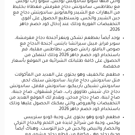
والتي منها سولو ساندوتش بوكس، سولو راب بوكس
مع بطاطس، ساندوتش دجاج مقرمش مغطاة بخليط
من البهارات مع الشيدر والمايونيز، ساندويتش دجاج مع
جبن الشيدر والخس، وتستطيع الحصول على أقوى
التخفيضات الفورية وذلك عند إدخال كود خصم جاهز
2026.
يوجد أيضاً بمطعم تشكن وينغز أجنحة دجاج مقرمشة،
سوبر فرايز، ميبل سيراتشا بايتس، أجنحة الدجاج مع
صوص البافلو، رانش صوص، بطاطس مقلية، قم
باستخدام كود خصم جاهز 2026 وذلك لتتمكن من
الحصول على كافة طلباتك الشرائية من الموقع بأسعار
مخفضة.
مطعم عالخفيف وهو يحتوي على العديد من المأكولات
مثل ساندوتش دجاج مارينا، ساندوتش ستيك لحم،
ساندوتش تشيكن باربيكيو، ساندوتش فلافل، ساندوتش
دجاج حار، شيش طاووق راب، صاج قشقوان، صاج جبنة،
صاج لبنة، صاج دجاج مدخن، ويقدم لك الموقع العديد من
التخفيضات والعروض والتي يمكنك الحصول عليها وذلك
باستخدام كود خصم جاهز 2026.
مطعم كودو وهو يحتوي على وجبة كودو ستريبس
بوكس، وجبة من شرائح لذيذة من اللحم والدجاج التركي
والخضار والبيض والجبن في خبز التوست، وهناك أيضاً
وجبة دجاج وهي مكونة من قطع دجاج مشوي مع