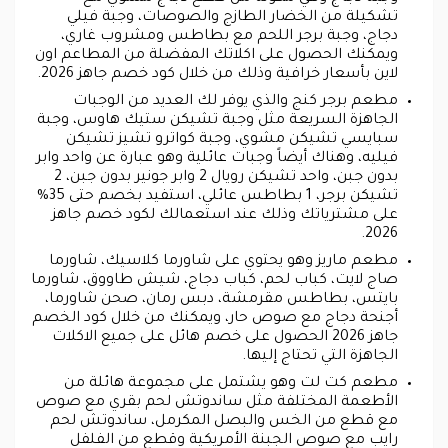
تشكيلة من الخضار الطازج والصوصات، وجبة فيلي
دجاج، وجبة برجر اللحم مع بطاطس ومشروب غاري،
ويمكنك الحصول على اكلاتك المفضلة من المطاعم اون
لاين بأسعار خرافية وذلك من خلال كود خصم جاهز 2026.
مطعم برجر كنج والذي يوفر لك العديد من الوجبات
الجاهزة السريعة مثل وجبة تشيكن ستيك هاوس، وجبة
سبايسي تشيكن مشوي، وجبة كواترو تشيز تشيكن
فيليه، وهناك أيضاً وجبات عائلية وهو عبارة عن واحد وابر
بدون جبن، واحد تشيكن رويال 2 وابر جونير بدون جبن، 2
تشيكن برجر، 1 بطاطس عائلي، استفيد بخصم حتى 35%
على مشترياتك وذلك عند استعمالك لكود خصم جاهز
2026.
مطعم ماريز وهو يحتوي على شاورما كلاسيك، شاورما
صاج لايت، كباب لحم، كباب دجاج، شيش طاووق، شاورما
بايتس، بطاطس مقرمشة، دبس رمان، صحن شاورما،
أجنحة دجاج مع صوص حار، ويمكنك من خلال كود الخصم
جاهز 2026 الحصول على خصم هائل على جميع الاكلات
الجاهزة التي تحتاج إليها.
مطعم كت لت وهو يشتمل على مجموعة هائلة من
الأطعمة المختلفة مثل ساندوتش لحم بقري مع صوص
مع قطع من الخس والبصل المكرمل، ساندوتش لحم
رايب مع صوص الجبنة الأمريكية وقطع من الفلفل