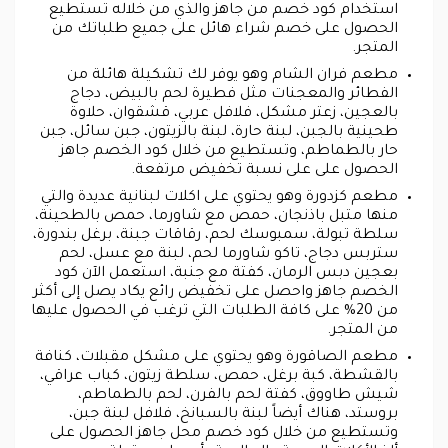
استخدام كود خصم من جاهز والذي من خلاله تستطيع
الحصول على خصم شراء هائل على جميع طلباتك من
المتجر.
مطعم فران الشام وهو يوفر لك تشكيلة هائلة من
الفطائر والمعجنات مثل فطيرة لحم بالبيض، دجاج
بالعجين، زعتر مشكل، فلافل عربي، قشقوان، حلاوة
طحينية بالجبن، لبنة حارة، لبنة بالزيتون، جبن سائل، جبن
حار بالطماطم، وتستطيع من خلال كود الخصم جاهز
الحصول على على نسبة تخفيض مرتفعة.
مطعم كزدورة وهو يحتوي على اكلات لبنانية عديدة والتي
منها متبل باذنجان، حمص مع شاورما، حمص بالطحينة،
سلطة تبولة، سمبوسك لحم، رقاقات جبنة، برغل بندورة،
ستربس دجاج، تاكو شاورما لحم، لبنة مع عسل، لحم
بعجين دبس الرمان، كفتة مع جنبة، استعمل الآن كود
الخصم جاهز واحصل على تخفيض رائع يكاد يصل إلى أكثر
من 20% على كافة الطلبات التي ترغب في الحصول عليها
من المتجر.
مطعم الصاقورة وهو يحتوي على مشكل مقبلات، كنافة
بالقشطة، كبة برغل، حمص، سلطة زيتون، كباب عراقي،
شيش طاووق، كفتة لحم بالفرن، لحم بالطماطم،
بروستد، هناك أيضاً لبنة بالسبانخ، فلافل لبنة جبن،
وتستطيع من خلال كود خصم محل جاهز الحصول على