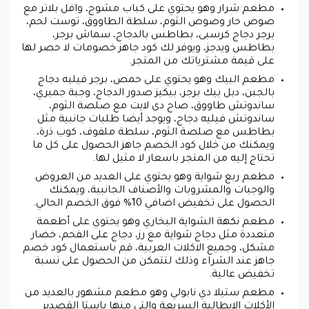
مطعم شرار وهو يحتوي على كباب مشوح، وافل بلاتر مع
صوص حار وصوص الثوم، سلطة الطاووق، توست لحم،
برجر دجاج كرسبى، بطاطس بالدجاج، سماش برجر،
بطاطس ويدجز، ويوفر لك كود جاهز خصومات لا حصر لها
على قيمة مشترياتك من المتجر.
مطعم البيك وهو يحتوي على حمص، برجر فيليه دجاج
بالجبن، دبل بيك برجر، بيكيز صدور الدجاج، وجبة جمبري،
ساندوتش طاووق، صاج دى لايت مع صلصة الثوم،
ساندوتش فيليه دجاج، ويوجد أيضا طلبات جانبية مثل
بطاطس مع صلصة الثوم، سلطة ملفوف، كوب ذرة،
ويمكنك من خلال كود الخصم جاهز الحصول على كل ما
تحتاج إليه من المتجر باسعار لا مثيل لها.
مطعم ربع شواية وهو يحتوي على العديد من العروض
والوجبات والمشروبات والأصناف الجانبية، ويمكنك
الحصول على تخفيض اضافي 10% فوق الخصم الحالي.
مطعم نكهة الشواية البخاري وهو يحتوي على أطعمة
متعددة مثل دجاج شواية مع رز، دجاج على الفحم، خضار
مشكل، وجميع الاكلات العربية، قم باستعمال كود خصم
جاهز عند الشراء وذلك لتتمكن من الحصول على نسبة
تخفيض عالية.
مطعم ستيلا دي نابولي وهو مطعم مشهور بالعديد من
الأكلات الإيطالية السريعة والتي منها باستا القصدير