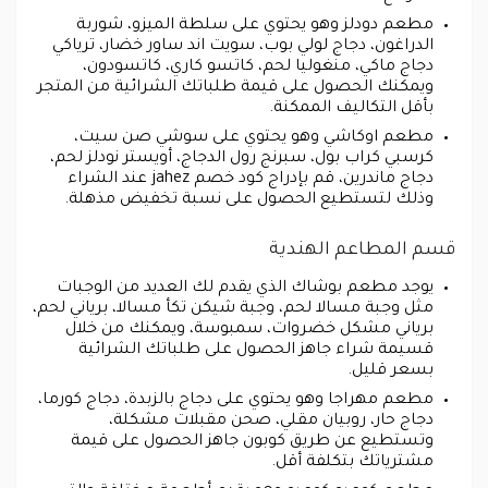
مطعم دودلز وهو يحتوي على سلطة الميزو، شوربة
الدراغون، دجاج لولي بوب، سويت اند ساور خضار، ترياكي
دجاج ماكي، منغوليا لحم، كاتسو كاري، كاتسودون،
ويمكنك الحصول على قيمة طلباتك الشرائية من المتجر
بأقل التكاليف الممكنة.
مطعم اوكاشي وهو يحتوي على سوشي صن سيت،
كرسبي كراب بول، سبرنج رول الدجاج، أويستر نودلز لحم،
دجاج ماندرين، قم بإدراج كود خصم jahez عند الشراء
وذلك لتستطيع الحصول على نسبة تخفيض مذهلة.
قسم المطاعم الهندية
يوجد مطعم بوشاك الذي يقدم لك العديد من الوجبات
مثل وجبة مسالا لحم، وجبة شيكن تكأ مسالا، برياني لحم،
برياني مشكل خضروات، سمبوسة، ويمكنك من خلال
قسيمة شراء جاهز الحصول على طلباتك الشرائية
بسعر قليل.
مطعم مهراجا وهو يحتوي على دجاج بالزبدة، دجاج كورما،
دجاج حار، روبيان مقلي، صحن مقبلات مشكلة،
وتستطيع عن طريق كوبون جاهز الحصول على قيمة
مشترياتك بتكلفة أقل.