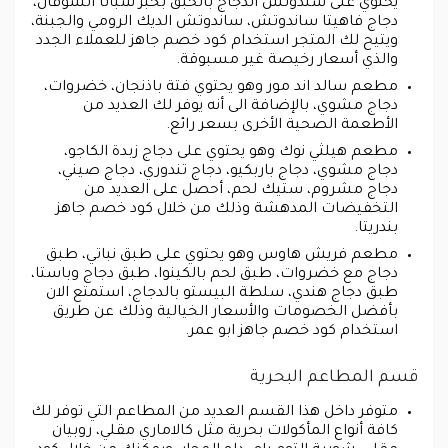
يحتوي على سندوتش الدجاج بالحبق بخبز شباتا الشوفان،
دجاج فاهيتا ساندوتش، ساندوتش الديك الرومي والجبنة،
ويتيح لك المتجر استخدام كود خصم جاهز للعملاء الجدد
والذي أسعار رخيصة غير مسبوقة.
مطعم سالد اند مور وهو يحتوي فتة باذنجان، خضروات،
دجاج مشوي، بالإضافة الى أنه يوفر لك العديد من
الأطعمة الصحية الأخرى بسعر رائع.
مطعم هيلثي نوك وهو يحتوي على دجاج زبدة الكاجو،
دجاج مشوي، دجاج باربكيو، دجاج تندوري، دجاج صيني،
دجاج مشروم، ستيك لحم، أحصل على العديد من
التخفيضات المدهشة وذلك من خلال كود خصم جاهز
بندريتا.
مطعم فريش هاوس وهو يحتوي على طبق نباتي، طبق
دجاج مع خضروات، طبق لحم بالكينوا، طبق دجاج وباستا،
طبق دجاج هندي، سلطة البيستو بالدجاج، استمتع الان
بأفضل الخصومات والأسعار الخيالية وذلك عن طريق
استخدام كود خصم جاهز ابو عمر.
قسم المطاعم البحرية
متوفر داخل هذا القسم العديد من المطاعم التي توفر لك
كافة أنواع المأكولات بحرية مثل كالاماري مقلي، روبيان