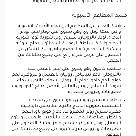
ألذ الأكلات العربية والعالمية بأسعار معقولة.
قسم المطاعم الآسيوية
هناك العديد من المطاعم التي تقدم الأكلات الآسيوية
والتي منها نودل وي وهي تحتوي على نودلز لحم، نودلز
الدجاج، نودلز بالروبيان، سبرنج رولز، شوربة توم، شوربة
الدجاج والذرة، سلطة الروكا، فرايد وانتون، دجاج سوتيه،
ويمكنك استخدام كود الخصم جاهز وذلك لتتمكن من
الحصول على عرض شراء رائع على جميع طلباتك من
المتجر.
مطعم كانتون وهو يحتوي على لحم بالفطر، لحم
بالبروكلي، لحم تيبانياكي، روبيان بالعسل والبروكلي، لحم
كونج، لحم كاجو، دجاج بالبروكلي، سمك كانتون، سمك
سويت آند ساور، روبيان الفلفل الأخضر، دجاج كاجو، ويوجد
خصومات وعروض متعددة.
مطعم ميشين ووكس وهو يحتوي على سلطة
السمسم، شوربة الدجاج بالذرة، بطاطس دايناميت
مقلي، سبرنج رولز الخضروات، دجاج كونغ باو، اللحم
والفطر بصلصة المحار، سمك بالزنجبيل والعسل والثوم،
ارز مقلي، ومن خلال كود خصم جاهز يمكنك الحصول على
تخفيضات وعروض شراء كبيرة على جميع مقتنياتك من
الموقع.