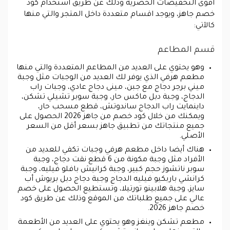
أقوى التخفيضات الحصرية وذلك عن طريق استخدام كود
خصم جاهز، ويوجد اقسام متعددة داخل المتجر والتي منها
كالآتي:
قسم المطاعم
وهو يحتوي على العديد من المطاعم المتعددة والتي منها
مطعم هرفي الذي يوفر لك العديد من الوجبات مثل وجبة
ميني برجر دجاج مع جبن، مينى دجاج عادي، وجبات راب
الدجاج، وجبة دبل ماكس حار، وجبة سوبر تشيلي تشكن،
داينمايت راب الدجاج ساندوتش، قطع مسحب حار،
ويمكنك من خلال كود خصم من جاهز 2026 الحصول على
جميع منتجاتك من تطبيق جاهز بسعر أقل من السعر
الأصلي.
هناك أيضا داخل مطعم هرفي وجبات تكفي للعديد من
الأفراد مثل وجبة مكونة من 6 قطع نقت دجاج، وجبة
سوبر ناتشوز حجم كبير، وجبة كرانيش بافلو فيليه، وجبة
كرانشي باربكيو فيليه الدجاج وجبة دجاج دبل بريوش أب
سايز، وجبة هلابينو تورتيلا، وتستطيع الحصول على خصم
عالي على جميع طلباتك من الموقع وذلك عن طريق كود
خصم جاهز 2026.
مطعم تشكن وينغز وهو يحتوي على العديد من الأطعمة