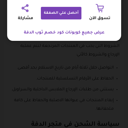
توضيح سبب الإرجاع ، وتستغرق عملية الإرجاع من أسبوع
أحصل علي الصفقة
حتى ثلاثة أسابيع يتم فيها فحص المنتج.
تسوق الآن
مشاركة
وعند قبول طلب الإرجاع يتحمل العميل رسوم الشحن ويتم
عرض جميع كوبونات كود خصم ثوب الدفة
إرجاع مبلغ الشراء خلال عشرة أيام ولكن هناك بعض
الشروط التي يجب في المنتجات المرتجعة لتتم عملية
الإرجاع والشروط كالأتي:
التواصل خلال ثلاثة أيام من تاريخ الاستلام بحد أقصى.
الحفاظ على الأرقام التسلسلية للمنتجات.
يستثني من طلبات الإرجاع الملابس الداخلية والسراويل.
إبقاء المنتجات في عبواتها الاصلية والحفاظ على كافة
ملحقاتها.
سياسة الشحن في متجر الدفة