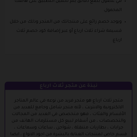
في غضون بضع دقائق يتم تحميل التطبيق على هاتفك
المحمول.
ويوجد خصم رائع على منتجاتك من المتجر وذلك من خلال
قسيمة شراء ثلاث ارباع أو عبر إضافة كود خصم ثلاث
ارباع.
نبذة عن متجر ثلاث ارباع
متجر ثلاث ارباع هو متجر فريد من نوعه في عالم المتاجر
الالكترونية والانترنت ، لأنه متجر شامل وجامع للعديد من
الأقسام والفئات ، فهو متخصص في العديد من المجالات
والتخصصات ، من أسقام لبيع كل مستلزمات الهاتف من
جرابات ، بطاريات متنقلة ، شواحن ، ساعات وسماعات ،
قسم خاص لمنتجات العناية بالبشرة من اجود الانواع ، ايضا