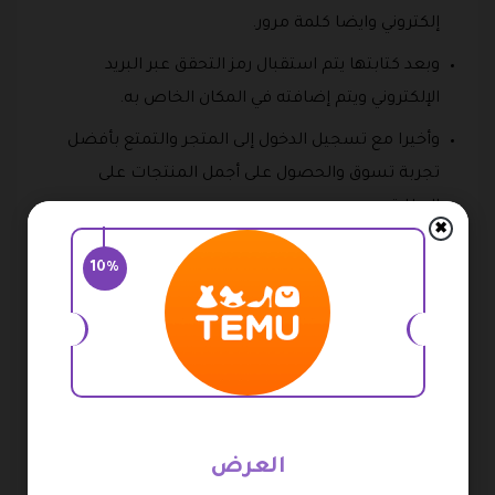
إلكتروني وايضا كلمة مرور.
وبعد كتابتها يتم استقبال رمز التحقق عبر البريد
الإلكتروني ويتم إضافته في المكان الخاص به.
وأخيرا مع تسجيل الدخول إلى المتجر والتمتع بأفضل
تجربة تسوق والحصول على أجمل المنتجات على
الإطلاق.
✖
هذا بالإضافة إلى اقتناء العديد من الخصومات ومنها كود
10%
خصم temu السعودية.
خدمات متجر تيمو
تتعدد الخدمات التي يوفرها متجر تيمو ويقدم معها كود
خصم temu في المانيا، ومن أهم هذه الخدمات ما يلي:
العرض
خدمة الشحن:
يتم تقديم خدمة شحن قياسية داخل متجر