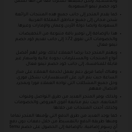
واللاسلكية، ولكن جميعها تشترك معا في أنها تشمل
كود خصم تيمو السعودية.
كما يقدم المتجر إلى جانب جميع هذه المنتجات الرائعة
شحن مجاني إلى جميع مناطق المملكة العربية
السعودية وايضا دولة الأردن وعمان والإمارات وغيرها.
هذا بالإضافة إلى توفير باقة متنوعة من التخفيضات
والخصومات التي تفوق 72٪ إلى جانب تقديم كود خصم
تيمو فعال.
ويهتم المتجر جدا برضا العملاء لذلك يوفر لهم أفضل
أنواع المنتجات والمستلزمات بجودة عالية واسعار غير
قابلة للمنافسة، إلى جانب كود خصم تيمو فعال.
وهناك أيضا فريق دعم يعمل لخدمة العملاء على مدار
الساعة حيث يتم الرد على الاستفسارات بشكل فوري،
وحل جميع المشكلات التي تواجه العملاء فورا وبمجرد
الاتصال معهم.
ولذلك يوفر المتجر العديد من طرق التواصل وقنوات
المتابعة، حيث يتم متابعة أقوى العروض والخصومات
وكذلك أحدث المنتجات من خلالها.
كما يوجد العديد من طرق الدفع التي يؤمنها المتجر تماما
ومنها طريقة الدفع بالتقسيط من خلال دفعات دون دفع
أي رسوم إضافية، بالإضافة إلى الحصول على خصم temu