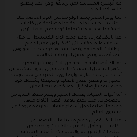
مع البشرة الحساسة لمن يرتديها، وهي أيضا ينطبق
عليها كود المتجر.
كما يوفر المتجر جميع انواع ملابس النوم الخاصة بكلا
الجنسين، حيث أنها مريحة جدا مصنوعة من خامات
ناعمة جدا وجميعها يشملها كود خصم temu الأردن.
هذا بالإضافة إلى توفير جميع انواع الاكسسوارات مثل
الساعات والملحقات التي تضفي لون مميز لجميع
الإطلالات المختلفة وايضا يشملها كود خصم تيمو وهي
أيضا أصلية وتتبع أفضل البراندات العالمية.
وهناك أيضا باقة متنوعة من الإلكترونيات والأجهزة
الكهربائية مثل الشاشات بالإضافة إلى وجود تشكيلة من
أحدث الدراجات النارية، وايضا يوجد العديد من مستلزمات
السيارات وقطع الغيار الأصلية وجميعها يشملها كود
خصم تيمو بالإضافة إلى كود خصم temu عمان.
أما أدوات الصيانة يقدمها المتجر ويقدم معها العديد من
الخصومات، حيث يهتم بتوفير أفضل الأنواع منها،
جميعها أصلية تحمل أسماء علامات تجارية معروفة على
مستوى العالم.
هذا بالإضافة إلى جميع مستلزمات التصوير من
الكاميرات وحامل الكاميرا، والكابلات والعديد من
الملحقات الإلكترونية والسماعات الأصلية السلكية