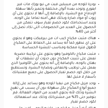
بودرة للوجه من ميبيلين فيت مي نيو يورك مات فير
ايفوري وتوجد بعدة ألوان مختلفة وتتميز بأنها سهلة
الإندماج مع البشرة، بالإضافة إلى أنها لا تحتوي على أي
زيوت أو مواد ضارة وبذلك فهي آمنه تماما على الوجه،
وعند استخدامك لكود خصم تفيار سوف تتمكن من
الحصول على العديد من الخصومات التي تكاد تصل إلى
أكثر من 40%.
هناك مثبت مكياج كيب ات من بيرفيكت وهو لا يحتوي
على اي عطور كما أنه يساعد على الحفاظ على المكياج
لأطول فترة ممكنة ومناسب للبشرة الحساسة .
مثبت مكياج بالالوفيرا وهو يحتوي على تركيبة حصرية
تعمل على تثبيت المكياج دون حدوث أي تشققات أو
بهتان بالوجه، بالإضافة إلى أنه يحتوي على الألوفيرا الذي
يعمل على ترطيب وانتعاش ونضارة البشرة، وتستطيع
من خلال كود خصم تفيار الحصول على جميع مقتنياتك
بأسعار لا مثيل لها.
يوجد مزيل مكياج من نيفيا للوجه وهو يساعد على إزالة
جميع أنواع المكياج بكل سهولة دون أن يسبب في تهيج
البشرة وذلك لأنه يحتوي العديد من المواد الفعالة، قم
بتوفير حتى 35% من مشترياتك وذلك عند استعمالك
لكود خصم تفيار.