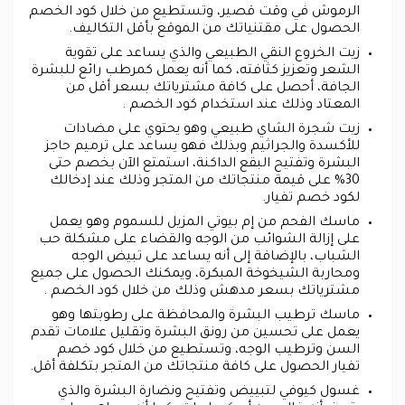
الرموش في وقت قصير، وتستطيع من خلال كود الخصم
الحصول على مقتنياتك من الموقع بأقل التكاليف.
زيت الخروع النقي الطبيعي والذي يساعد على تقوية
الشعر وتعزيز كثافته، كما أنه يعمل كمرطب رائع للبشرة
الجافة، أحصل على كافة مشترياتك بسعر أقل من
المعتاد وذلك عند استخدام كود الخصم .
زيت شجرة الشاي طبيعي وهو يحتوي على مضادات
للأكسدة والجراثيم وبذلك فهو يساعد على ترميم حاجز
البشرة وتفتيح البقع الداكنة، استمتع الآن بخصم حتى
30% على قيمة منتجاتك من المتجر وذلك عند إدخالك
لكود خصم تفيار.
ماسك الفحم من إم بيوتي المزيل للسموم وهو يعمل
على إزالة الشوائب من الوجه والقضاء على مشكلة حب
الشباب، بالإضافة إلى أنه يساعد على تبيض الوجه
ومحاربة الشيخوخة المبكرة، ويمكنك الحصول على جميع
مشترياتك بسعر مدهش وذلك من خلال كود الخصم .
ماسك ترطيب البشرة والمحافظة على رطوبتها وهو
يعمل على تحسين من رونق البشرة وتقليل علامات تقدم
السن وترطيب الوجه، وتستطيع من خلال كود خصم
تفيار الحصول على كافة منتجاتك من المتجر بتكلفة أقل.
غسول كيوفي لتبييض وتفتيح ونضارة البشرة والذي