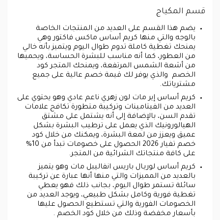
قسم المكياج
يضم هذا القسم على العديد من المنتجات الخاصة
بالوجه والتي منها كريم أساس ماكس فاكتور وهي
يمنحك تغطية كاملة تدوم طوال اليوم ويتميز بأنه خالي
من العطور، كما أنه مناسب للبشرة الحساسة، ويحميها
من أشعة الشمس المرتفعة، ويمنحك المتجر كود
الخصم والذي يوفر لك قيمة خصم عالية على جميع
مشترياتك.
كريم أساس إير مات لون زهري ناعم عادي وهو يحتوي على
العديد من الفيتامينات وتركيبة متطورة تكافح علامات
تقدم السن، بالإضافة إلى أنه يشتمل على مشتق
الهيالورونيك الذي يعمل على ترطيب البشرة بشكل
عميق ويعزز من لمعة البشرة، ويمكنك من خلال كود
خصم تفيار 2026 الحصول على خصومات تبدأ من 10%
على كافة منتجاتك الشرائية من المتجر.
كريم أساس لوريـال باريس انفاليبل مات وهو يتميز
بالعديد من المميزات والتي منها أنها عبارة عن تركيبة
سائلة تستمر طوال اليوم، بجانب ذلك فهو يعطي
تغطية فورية وكامل بشكل طبيعي، ويوجد العديد من
الخصومات الفورية والتي تستطيع الحصول عليها
بأسعار مخفضة وذلك من خلال كود الخصم .