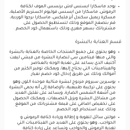
يوجد ماسكارا ايسنس لاش برنسس الموف لكثافة
الرموش، ماسكارا من ايسنس فوليوم اكستريم الأصلية،
مسكرة ريميل سكندل أيز فليكس، ماسكارا برجوا الوردية،
قم بتصفح الموقع وذلك لتستطيع الحصول على
مشترياتك بسعر مغري وذلك باستعمال كود الخصم .
قسم العناية بالبشرة
وهو يحتوي على جميع المنتجات الخاصة بالعناية بالبشرة
والتي منها فيتامين سي لنضارة البشرة من فيشي ليفت
أكتيف الذي يساعد على تغذية الوجه بالعناصر
والفيتامينات التي يحتاج إليها، ويمكنك توفير الكثير من
أموالك وذلك عن طريق إدخال كود خصم تفيار.
يوسيرين سيروم مزدوج لبشرة مثالية موحدة اللون وهو
يحتوي على تركيبة طبيعية، بالإضافة إلى أنه يحمي البشرة
من أشعة الشمس الضارة، ويساعد على تقليل العديد
من مشاكل البشرة ويزيل التصبغات، ويمكنك الحصول
على تخفيض اضافي على قيمة مشترياتك من الموقع
وذلك عند استخدام كود الخصم .
فولتن سائل لتقوية و إطالة وزيادة كثافة الرموش و
الحواجب، وهو يحتوي على العديد من الفيتامينات التي
تغذية الرموش والحواجب وتساعد على زيادة كثافة