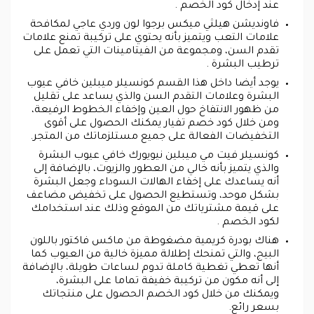
عند إدخال كود الخصم .
فاونديشن هيلثي ميكس برجوا لون وردي عاجي لمكافحة
علامات التعب ويتميز بأنه يحتوي على تركيبة تمنع علامات
تقدم السن، ومجموعة من الفيتامينات التي تعمل على
ترطيب البشرة .
يوجد أيضا داخل هذا القسم كونسيلر ميبلين خافي عيوب
البشرة وعلامات التقدم السن والذي يساعد على تقليل
من ظهور الانتفاخ حول العين وإخفاء الخطوط الرفيعة،
ومن خلال كود خصم تفيار يمكنك الحصول على أقوى
التخفيضات الفعالة على جميع مستلزماتك من المتجر.
كونسيلر فيت مي ميبلين نيويورك خافي عيوب البشرة
والذي يتميز بأنه خالي من العطور والزيوت، بالإضافة إلى
أنه يساعدك على إخفاء الهالات السوداء وجعل البشرة
بشكل موحد، وتستطيع الحصول على تخفيض مضاعف
على قيمة مشترياتك من الموقع وذلك عند استخدامك
لكود الخصم .
هناك بودرة كريمية مضغوطة من ماكس فاكتور باللون
البيج، والتي تمنحك إطلالة مميزة خالية من العيوب كما
أنها تعطي تغطية كاملة تدوم لساعات طويلة، بالإضافة
إلى أنه مكون من تركيبة خفيفة تماما على البشرة،
ويمكنك من خلال كود الخصم الحصول على منتجاتك
بسعر رائع.