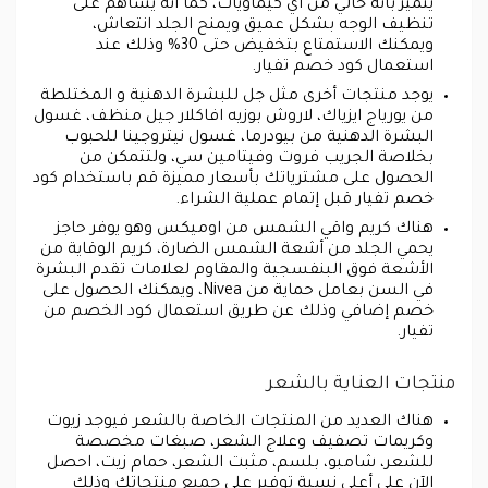
يتميز بأنه خالي من أي كيماويات، كما أنه يساهم على
تنظيف الوجه بشكل عميق ويمنح الجلد انتعاش،
ويمكنك الاستمتاع بتخفيض حتى 30% وذلك عند
استعمال كود خصم تفيار.
يوجد منتجات أخرى مثل جل للبشرة الدهنية و المختلطة
من يورياج ايزياك، لاروش بوزيه افاكلار جيل منظف، غسول
البشرة الدهنية من بيودرما، غسول نيتروجينا للحبوب
بخلاصة الجريب فروت وفيتامين سي، ولتتمكن من
الحصول على مشترياتك بأسعار مميزة قم باستخدام كود
خصم تفيار قبل إتمام عملية الشراء.
هناك كريم واقي الشمس من اوميكس وهو يوفر حاجز
يحمي الجلد من أشعة الشمس الضارة، كريم الوقاية من
الأشعة فوق البنفسجية والمقاوم لعلامات تقدم البشرة
في السن بعامل حماية من Nivea، ويمكنك الحصول على
خصم إضافي وذلك عن طريق استعمال كود الخصم من
تفيار.
منتجات العناية بالشعر
هناك العديد من المنتجات الخاصة بالشعر فيوجد زيوت
وكريمات تصفيف وعلاج الشعر، صبغات مخصصة
للشعر، شامبو، بلسم، مثبت الشعر، حمام زيت، احصل
الآن على أعلى نسبة توفير على جميع منتجاتك وذلك