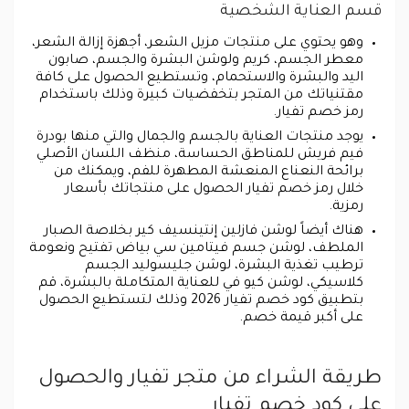
قسم العناية الشخصية
وهو يحتوي على منتجات مزيل الشعر، أجهزة إزالة الشعر،
معطر الجسم، كريم ولوشن البشرة والجسم، صابون
اليد والبشرة والاستحمام، وتستطيع الحصول على كافة
مقتنياتك من المتجر بتخفضيات كبيرة وذلك باستخدام
رمز خصم تفيار.
يوجد منتجات العناية بالجسم والجمال والتي منها بودرة
فيم فريش للمناطق الحساسة، منظف اللسان الأصلي
برائحة النعناع المنعشة المطهرة للفم، ويمكنك من
خلال رمز خصم تفيار الحصول على منتجاتك بأسعار
رمزية.
هناك أيضاً لوشن فازلين إنتينسيف كير بخلاصة الصبار
الملطف، لوشن جسم فيتامين سي بياض تفتيح ونعومة
ترطيب تغذية البشرة، لوشن جليسوليد الجسم
كلاسيكي، لوشن كيو في للعناية المتكاملة بالبشرة، قم
بتطبيق كود خصم تفيار 2026 وذلك لتستطيع الحصول
على أكبر قيمة خصم.
طريقة الشراء من متجر تفيار والحصول
على كود خصم تفيار