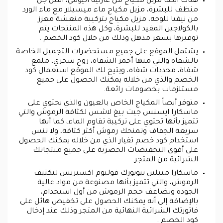
هناك أيضاً مزيل مكياج من غارنيه اليومي، افين جل
منظف للبشرة، مزيل مكياج ماء ميسيلار مع ماء الورد
من نيفيا للوجه، مزيل مكياج بتركيبة منعشة معزز
بالكولاجين المفيد للبشرة، وكل هذه المنتجات يتم
توفيرها بسعر مذهل وذلك من خلال كود الخصم .
يشتمل الموقع على جميع مستحضرات التجميل الخاصة
بالشفاه والتي منها أحمر الشفاه، روج سحري، ملمع
شفاة، محددات شفاه، ويتيح لك الموقع استعمال كود
الخصم والذي من خلاله يمكنك الحصول على جميع
مستلزمات بخصومات رائعة.
متوفر أيضاً المكياج الخاص بالعيون والذي يحتوي على
ماسكارا ايسنس جيت بيغ لاشس لكثافة الرموش والتي
تتميز بأنها تحتوي على تركيبة تقاوم الماء، كما أنها
سريعة الجفاف وتمنحك رموش أكثر كثافة، ولا تنس
استخدام كود خصم تفيار الذي من خلاله يمكنك الحصول
على أقوى التخفيضات الحصرية على جميع منتجاتك
الشرائية من المتجر.
ماسكارا ميبلين نيويورك فوليوم اكسبريس لتكثيف
الرموش، والتي تتميز بأنها مصنوعة من مواد عالية
الجودة وتضاعف حجم الرموش من أول استخدام،
بالإضافة إلى أنه يمكنك الحصول على تخفيض هائل على
فاتورتك الشرائية النهائية من المتجر وذلك عند إدخال
كود الخصم .