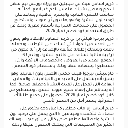
كريم اساس فيت مي ميبيلين نيو يورك بورلس بيج سهل
الدمع ويعطى بشرتك ملمس ناعم غير لامع، كما أنه
مناسب للبشرة العادية والبشرة الدهنية ويساعد على
توحيد لون البشرة وظهورها بدون أي عيوب، وتستطيع
الحصول على منتجاتك الشرائية بأسعار مغرية وذلك عن
طريق استخدام كود خصم تفيار 2026.
كريم بيرجوا هيلثي بي بي كريم المقاوم للإجهاد وهو يحتوي
على العديد من المواد التي تساعد على الترطيب ويجعلها
ناعمة ويمنحك إطلالة متألقة بالإضافة إلى أنه مكون من
تركيبة مثالية تساعد على تفتيح البشرة، ويقدم لك
الموقع العديد من العروض والخصومات الرائعة والتي
تستطيع الإستفادة منها وذلك باستخدام كود الخصم .
فاونديشن بيرجوا هيلث مكس الأصلي بلون الفانيليا وهو
يتميز بأنه يشتمل على العديد من الفيتامينات والمعادن
الهامة التي تعمل على تغذية البشرة وجعلها صحية، كما
أنه يساهم على إخفاء جميع عيوب البشرة، وتستطيع من
خلال كود خصم تفيار 2026 الحصول على جميع طلباتك
الشرائية بسعر أقل من السعر الأصلي.
كريم أساس إير مات مطفي كراميل وهو يحتوي على
مضادات للأكسدة وفيتامين B الذي يعمل على توحيد لون
البشرة واعطائها مظهر صحي خالي من أي عيوب، وهناك
الكثير من التخفيضات التي يمكنك الحصول عليها وذلك