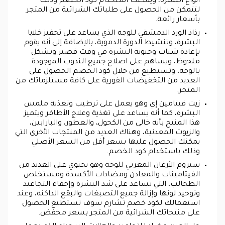
أنواع البشرة، ويمكنك استخدام كود الخصم وذلك
لتتمكن من الحصول على طلباتك الشرائية من المتجر
بأسعار رائعة.
رذاذ الورد الدمشقي للوجه الذي يساعد على تحفيز خلايا
البشرة، وتنشيط الدورة الدموية، بالإضافة إلى أنه يقوم
بإعادة شباب وحيوية البشرة في وقت قصير وبشكل
ملحوظ، ويساهم على اصلاح جميع الندوب الموجودة
بالوجه، وتستطيع من خلال كود الخصم الحصول على
العديد من التخفيضات الفورية على كافة مستلزماتك من
المتجر.
زيت فيتامين إي وهو يعمل على ترطيب وتغذية ملمس
البشرة، كما أنه يساعد على تغذية وعلاج الأظافر ويتميز
هذا المنتج بأنه خالى من الكحول، والعطور، والبارابين،
والزيوت المعدنية، وهناك العديد من المنتجات الأخرى التي
يمكنك الحصول عليها بسعر أقل من السعر الأصلي
وذلك باستخدام كود الخصم.
سيروم الأرغان المغربي للوجه وهو يحتوي على العديد من
الفيتامينات والمعادن ومضادات الأكسدة ومستخلص
الطحالب، التي تساعد على شد البشرة وإخفاء التجاعيد
وتوحيد لونها وإزالة جميع التصبغات والبقع الداكنه، وعند
استعمالك لكود خصم تشارم سوف تستطيع الحصول
على منتجاتك الشرائية من المتجر بسعر مخفض.