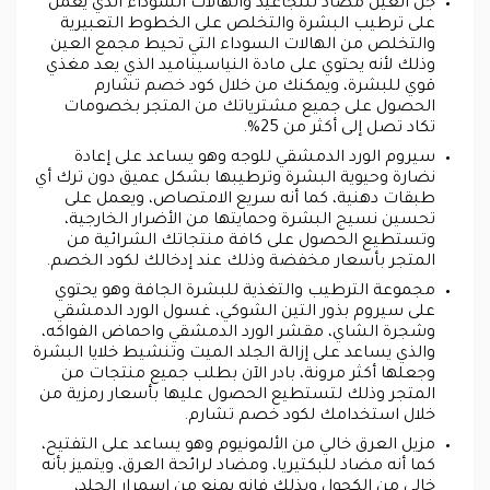
جل العين مضاد للتجاعيد والهالات السوداء الذي يعمل
على ترطيب البشرة والتخلص على الخطوط التعبيرية
والتخلص من الهالات السوداء التي تحيط مجمع العين
وذلك لأنه يحتوي على مادة النياسيناميد الذي يعد مغذي
قوي للبشرة، ويمكنك من خلال كود خصم تشارم
الحصول على جميع مشترياتك من المتجر بخصومات
تكاد تصل إلى أكثر من 25%.
سيروم الورد الدمشقي للوجه وهو يساعد على إعادة
نضارة وحيوية البشرة وترطيبها بشكل عميق دون ترك أي
طبقات دهنية، كما أنه سريع الامتصاص، ويعمل على
تحسين نسيج البشرة وحمايتها من الأضرار الخارجية،
وتستطيع الحصول على كافة منتجاتك الشرائية من
المتجر بأسعار مخفضة وذلك عند إدخالك لكود الخصم.
مجموعة الترطيب والتغذية للبشرة الجافة وهو يحتوي
على سيروم بذور التين الشوكي، غسول الورد الدمشقي
وشجرة الشاي، مقشر الورد الدمشقي واحماض الفواكه،
والذي يساعد على إزالة الجلد الميت وتنشيط خلايا البشرة
وجعلها أكثر مرونة، بادر الآن بطلب جميع منتجات من
المتجر وذلك لتستطيع الحصول عليها بأسعار رمزية من
خلال استخدامك لكود خصم تشارم.
مزيل العرق خالي من الألمونيوم وهو يساعد على التفتيح،
كما أنه مضاد للبكتيريا، ومضاد لرائحة العرق، ويتميز بأنه
خالى من الكحول وبذلك فإنه يمنع من اسمرار الجلد،