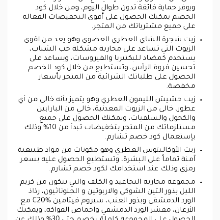
ويوفر حماية فائقة تدون طوال اليوم، ومن خلال كود
الخصم يمكنك الحصول على أقوى التخفيضات الفعالة
على جميع مشترياتك من المتجر.
زيت شجرة الشاي العطري العضوي وهو يعد من اقوى
الزيوت التي تساعد على محاربة مشكلة حب الشباب،
يستخدم كمضاد للبكتيريا والفيروسات، ويساعد على
تحسين فروة الرأس، وتستطيع من خلال كود الخصم
الحصول على طلباتك الشرائية من المتجر بأسعار
مخفضة.
زيت حشيش الليمون العطري وهو يتميز بأنه خالى من أي
عطور، خالى من الزيوت المعدنية، خالي من البارابين
والكحول والسلفيات، ويمكنك الحصول على جميع
مستلزماتك من المتجر بتخفيضات تبدأ من 10% وذلك
بإستعمال كود خصم تشارم.
زيت الأوكالبتوس العطري وهو مكونات من مواد طبيعية
آمنة تماماً على البشرة، وتستطيع الحصول عليه بسعر
رمزي وذلك عند استخدامك لكود خصم تشارم.
مجموعة محاربة التجاعيد و الكلف والتي تتكون من كريم
الليل بذور التين الشوكي والاربوتين و الجلوتاثيون، رذاذ
الورد الدمشقي وبذور العنب، سيروم فيتامين C20% مع
الأرغان، مقشر الورد الدمشقي واحماض الفواكه، ويمكنك
الحصول على المجموعة كاملة بخصم حتى 30% وذلك عن