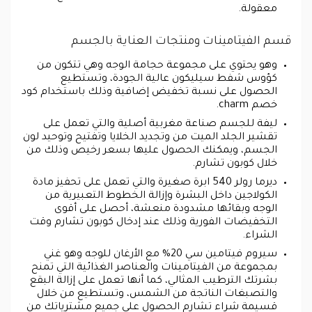
معقولة.
قسم الفيتامينات ومنتجات العناية بالجسم
وهو يحتوي على مجموعة حجامة الوجه وهي تتكون من
كؤوس شفط سيليكون عالية الجودة، وتستطيع
الحصول على نسبة تخفيض إضافية وذلك باستخدام كود
خصم charm.
ليفة للجسم صناعة مغربية أصلية والتي تعمل على
تقشير الجلد الميت من وتجديد الخلايا وتفتيح وتوحيد لون
الجسم، ويمكنك الحصول عليها بسعر رخيص وذلك من
خلال كوبون تشارم.
ديرما رولر 540 ابرة صغيرة والتي تعمل على تحفيز مادة
الكولاجين داخل البشرة وإزالة الخطوط التعبيرية من
الوجه وبقائها مشدودة منعشة، أحصل على أقوى
التخفيضات الفورية وذلك عند إدخال كوبون تشارم وقت
الشراء.
سيروم فيتامين سي 20% مع الأرغان للوجه وهو غني
بمجموعة من الفيتامينات والعناصر الغذائية التي تمنح
بشرتك الترطيب المثالي، كما أنها تعمل على إزالة البقع
والتصبغات الناتجة من الشمس، وتستطيع من خلال
قسيمة شراء تشارم الحصول على جميع مشترياتك من