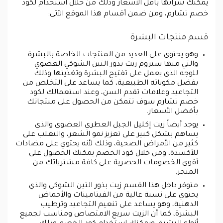
يمكنك شرائها بأقل الأسعار وذلك من خلال استخدام لكود
خصم تشارم، ومن ضمن أقسام هذا الموقع الآتي:
قسم منتجات البشرة
وهو يحتوي على العديد من المنتجات الخاصة بالبشرة
والتي منها سيروم زيت بذور التين الشوكي العضوي
للوجه الذي يعمل على تفتيح البشرة وتغذيتها وذلك
بفضل مكوناته الطبيعية، كما يساعد على التخلص من
التجاعيد وعلامات تقدم السن، وعند استعمالك لكود
خصم تشارم سوف تتمكن من الحصول على منتجاتك
بأفضل الأسعار.
يوجد أيضاً زيت إكليل الجبل العطري العضوي والذي
يساهم بشكل كبير على تعزيز نمو الشعر، والتغلب على
كثير من الأمراض الصحية، وذلك لأنه يحتوي على مضادات
للأكسدة، ومن خلال كود الخصم يمكنك الحصول على
أقوى الخصومات الحصرية على كافة مشترياتك من
المتجر.
متوفر داخل هذا القسم زيت بذور التين الشوكي والذي
يحتوي على نسبة عالية من الفيتامينات والأحماض
الدهنية، وهو يساعد على تنعيم التجاعيد وترطيب
البشرة، كما أن الزيت سريع الامتصاص ومناسب لجميع