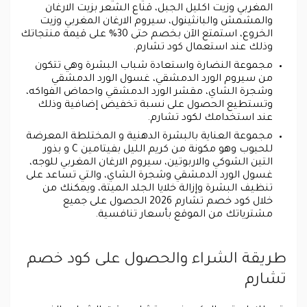
المغربي وزيت اكليل الجبل، قناع الشعر بزيت الارغان
والمشمش والبانثينول، سيروم الارغان المغربي وزيت
الخروع، استمتع الآن بخصم حتى 30% على قيمة منتجاتك
وذلك عند استعمال كود تشارم.
مجموعة النضارة واستعادة شباب البشرة وهي تتكون
من سيروم الورد الدمشقي، غسول الورد الدمشقي
وشجرة الشاي، مقشر الورد الدمشقي واحماض الفواكه،
وتستطيع الحصول على نسبة تخفيض إضافية وذلك
عند استخدامك لكود تشارم.
مجموعة العناية بالبشرة الدهنية و المختلطة المعرضة
للحبوب وهو مكونة من كريم الليل بفيتامين C و بذور
التين الشوكي والاربوتين، سيروم الارغان المغربي للوجه،
غسول الورد الدمشقي وشجرة الشاي، والتي تساعد على
تنظيف البشرة وإزالة خلايا الجلد الميتة، ويمكنك من
خلال كود خصم تشارم 2026 الحصول على جميع
مشترياتك من الموقع بأسعار تنافسية.
طريقة الشراء والحصول على كود خصم
تشارم