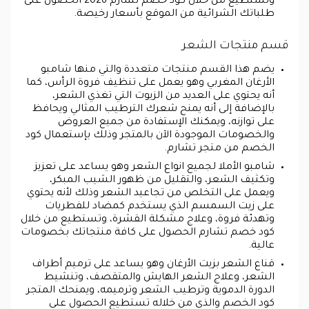
وتستطيع من خلال كود خصم تشارم 2026 الحصول على
طلباتك الشرائية من الموقع بأسعار رخيصة.
قسم منتجات الشعر
يضم هذا القسم منتجات متعددة والتي منها شامبو
الأرغان المغربي وهو يعمل على تنظيف فروة الرأس، كما
أنه يحتوي على العديد من الزيوت التي تغذي الشعر،
بالإضافة إلى أنه يمنح شعرك الترطيب المثالي ويحافظ
على توازنه، ويمكنك الإستفادة من جميع العروض
والخصومات الموجودة الآن بالمتجر وذلك بإستعمال كود
الخصم من متجر تشارم.
شامبو الأملا لجميع انواع الشعر وهو يساعد على تعزيز
وتكثيف الشعر، والتقليل من ظهور الشيب المبكر،
ويعمل على التخلص من تجاعيد الشعر وذلك لأنه يحتوي
على زيت السمسم الذي يستخدم كمضاد للفطريات
وتهدئة فروة، وعلاج مشكلة القشرة، وتستطيع من خلال
كود خصم تشارم الحصول على كافة منتجاتك بخصومات
عالية.
قناع الشعر بزيت الأرغان وهو يساعد على ترميم أطراف
الشعر، وعلاج الشعر الهايش والمتقصف، وتنشيط
الدورة الدموية وترطيب الشعر وترميمه، ويمنحك المتجر
كود الخصم والذي من خلاله تستطيع الحصول على