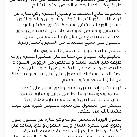
طريق إدخال كود الخصم الخاص بمتجر تشارم.
مجموعة علاج التصبغات وتفتيح البشرة وهي عبارة عن
كريم الليل بذور التين الشوكي والاربوتين و الجلوتاثيون،
غسول الورد الدمشقي وشجرة الشاي، مقشر الورد
الدمشقي واحماض الفواكه، رذاذ الورد الدمشقي وبذور
العنب، وتستطيع من خلال كود الخصم من تشارم
الحصول على جميع مقتنيات من المتجر بأسعار رمزية.
مقشر لطيف بالورد الدمشقي للوجه وهو مادة
الجليكوليك اسيد والتي تساعد على تقشير البشرة وإزالة
طبقة خلايا الجلد الميتة والتخلص من الرؤوس السوداء
والبيضاء، ويساعد على التخلص من الحبوب التي تقع
تحت الجلد، ويمكنك الحصول على أعلى نسبة توفير وذلك
من خلال استخدام كود الخصم .
كريم بشرة إيجيبشن ماجيك والذي يعمل على ترطيب
البشرة ونعومتها ويحافظ على توازن ونضارة البشرة
الخارجية، قم بتطبيق كود خصم تشارم 2026 وذلك
لتتمكن من الحصول على نسبة تخفيض كبيرة على قيمة
مشترياتك من المتجر.
غسول الورد الدمشقي للوجه وهو عبارة عن غسول رغوي
يحتوي على شجرة الشاي وزيت الليمون والذي يساعد على
تنظيف وتنظيم الإفرازات الدهنية وتعقيم البشرة،