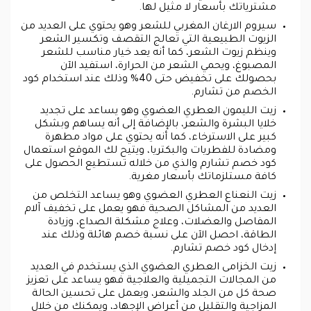
مشترياتك بأسعار لا مثيل لها.
سيروم الارغان المغربي للشعر وهو يحتوي على العديد من
الزيوت الطبيعية التي تعالج التقصف وتكسير الشعر
وينظم زيوت الشعر، كما أنه يعد خيار مناسب للشعر
المصبوغ، ويحمي الشعر من الحرارة، استفيد الآن
بحصولك على تخفيض حتى 40% وذلك عند استخدام كود
الخصم من تشارم.
زيت الليمون العطري العضوي وهو يساعد على تجديد
خلايا البشرة والشعر، بالإضافة إلى أنه يساهم وبشكل
كبير على الاسترخاء، كما أنه يحتوي على مواد مطهرة
ومضادة للفطريات والبكتريا، ويتيح لك الموقع استعمال
كود خصم تشارم والذي من خلاله تستطيع الحصول على
كافة مستلزماتك بأسعار مغرية.
زيت النعناع العطري العضوي وهو يساعد التخلص من
العديد من المشاكل الصحية فهو يعمل على تخفيف آلام
المفاصل والعضلات، وعلاج مشكلة الصداع، وزيادة
الطاقة، احصل الآن على نسبة خصم هائلة وذلك عند
إدخال كود خصم تشارم.
زيت الخزامى العطري العضوي الذي يستخدم في العديد
من المجالات التجميلية والعلاجية فهو يساعد على تعزيز
صحة كل من الجلد والشعر، ويعمل على تحسين الحالة
المزاجية والتقليل من أعراض الإجهاد، ويمكنك من خلال