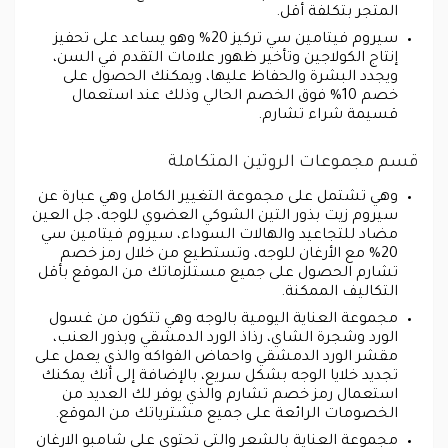
المتجر بتكلفة أقل.
سيروم فيتامين سي تركيز 20% وهو يساعد على تحفيز
إنتاج الكولاجين وتأخير ظهور علامات التقدم في السن،
ويجدد البشرة والحفاظ عليها، ويمكنك الحصول على
خصم 10% فوق الخصم الحالي وذلك عند استعمال
قسيمة شراء تشارم.
قسم مجموعات الروتين المتكاملة
وهي تشتمل على مجموعة التغيير الكامل وهي عبارة عن
سيروم زيت بذور التين الشوكي العضوي للوجه، جل العين
مضاد للتجاعيد والهالات السوداء، سيروم فيتامين سي
20% مع الأرغان للوجه، وتستطيع من خلال رمز خصم
تشارم الحصول على جميع مستلزماتك من الموقع بأقل
التكاليف الممكنة.
مجموعة العناية اليومية بالوجه وهي تتكون من غسول
الورد وشجرة الشاي، رذاذ الورد الدمشقي وبذور العنب،
مقشر الورد الدمشقي واحماض الفواكه والذي يعمل على
تجديد خلايا الوجه بشكل سريع، بالإضافة إلى أنك يمكنك
استعمال رمز خصم تشارم والذي يوفر لك العديد من
الخصومات الرائعة على جميع مشترياتك من الموقع.
مجموعة العناية بالشعر والتي تحتوي على شامبو الارغان