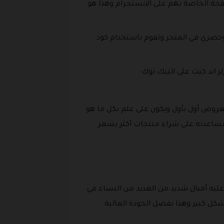
حة الخاصة بهم على الانستجرام وهذا هو
htt، وبواسطته ستعرف كل ما هو جديد وحصري في المتجر وتقوم باستخدام كود
 اند كيث على التيك توك
لعروض أول بأول ويكون على علم بكل ما هو
 على توفير المال للعميل ومساعدته على شراء منتجات أكثر بسعر
 متجر تشارلز والسعر التنافسي وذلك مع كود خصم charleskeith فإن المتجر عليه أقبال شديد من العديد من النساء في
شكل كبير وهذا بفضل الجودة العالية