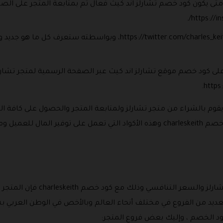
 يكون كود خصم تشارلز اند كيث فعال ثم بمتابعة المتجر على الصف
وهذا هو اللينك الخاص بصفحة التويتر ps://twitter.com/charles_keith
ى كود خصم موقع تشارلز اند كيث عبر الصفحة الرسمية لمتجر تشارلز
https
يقوم بالشراء من متجر تشارلز ولمتابعة المتجر والحصول على كافة ا
جديد وحصري في المتجر والحصول على كود خصم charleskeith وهذه الأكواد التي تعمل
وبسبب جودة المنتجات التي يقدمها
لعديد من الفروع في مختلف أنحاء العالم وبالأخص في الوطن العربي ب
ود الخصم ، وإليك بعض فروع المتجر: