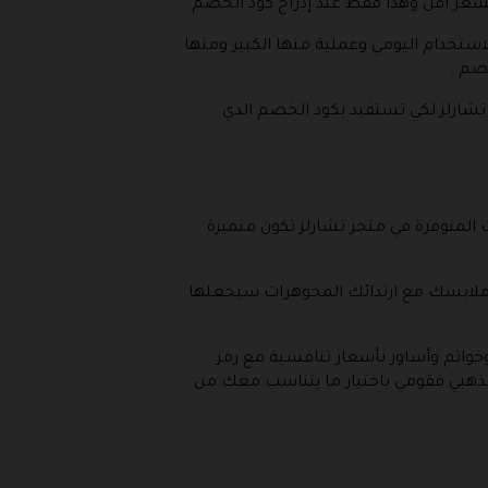
سعر أقل وهذا فقط عند إدراج كود الخصم .
تخدام اليومي وعملية منها الكبير ومنها
صم .
تشارلز لكي تستفيد بكود الخصم الذي
 المتوفرة في متجر تشارلز تكون متميزة
 ملابسك مع ارتدائك المجوهرات سيجعلها
واتم وأساور بأسعار تنافسية مع رمز
لذهبي فقومي باختيار ما يتناسب معك من