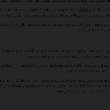
ود خصم تشارلز اند كيث الذي يساعد العميل على شراء منتجات أكثر ب
اك بأشكال وألوان مختلفة وحقائب رياضية وحقائب عملية تناسب الاس
ت والحفلات وجميعها بأسعار متميزة وهذا فقط عند تطبيق كود الخ
ية الجودة وفي نفس الوقت تكون بسعر مناسب فعليك بالوجه إلى متجر 
من منتج بسعر واحد.
ات الثمينة بأسعار لا مثيل لها وهذا بفضل كود الخصم ، والمجوهرات
 نفس الوقت تكون بسعر مميز عند إدراج كود الخصم .
 تضيف إلى ملابسك تأنق مختلف ومظهر أكثر شياكة ومهما كان مظهر
ت قم باستخدام كود الخصم .
لفة وبتصاميم متعددة تناسب جميع الأذواق فيتوفر سلاسل وأقراط وخ
 مقاسات مختلفة ومنها الفضي ومنها الذهبي ويتوفر أيضاً الفضي ا
كود الخصم لتحصلي على خصم فوري.