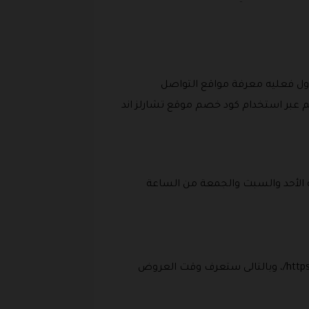
أول فعليه معرفة مواقع التواصل
م عبر استخدام كود خصم موقع تشارلز اند
لال 48 ساعة، وخدمة العملاء تكون متاحة الأحد والسبت والجمعة من الساعة
يمكنك متابعتهم والحصول على كل جديد من خلال صفحة الفيس بوك https://www.facebook.com/charleskeith.sa/، وبالتالى ستعرف وقت العروض