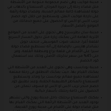
مدينة فوكيت وهي تضم مجموعة متنوعة من الأنشطة
مثل قضاء رحلة إلى جزيرة المرجان، الاستمتاع بالذهاب في
جولة لمشاهدة كافة معالم المدينة، وقضاء جولة رائعة
على دارجة فوكيت النقل، وتستطيع من خلال كود خصم
تريب اكس او اكس او الحصول على جميع خدماتك من
الموقع بأفضل الأسعار.
مدينة سان بطرسبرج وهي تحتوي على العديد من المواقع
الأثرية الهامة التي يمكنك زيارة مثل دخول المسار السريع
لقلعة أغرا، محتف صوت الموسيقى، متحف جويل
تشاندلر هاريس، بالإضافة إلى أنه تستطيع قضاء جولة
سيرا على الأقدام في قلعة براغ ومنطقة القلعة، وفر
حتى 45% من سعر نذكرتك الأصلي وذلك عند استعمال
كود الخصم .
مدينة بودابست وهي تحتوي على العديد من الأنشطة التي
يمكنك القيام بها، حيث يمكنك الانطلاق في رحلة ممتعة
لمشاهدة جميع معالم بودابست برا وماء، وتستطيع
الاستمتاع بالمناظر الطبيعية الخلابة، وعند تطبيق كود
خصم متجر تريب اكس او اكس او فسوف تتمكن من
الحصول على كافة رحلتك بأسعار خيالية.
يمكنك الاستمتاع برحلتك داخل مدينة زيورخ والتي تشتهر
بوجود العديد من الأنشطة الرائعة التي يمكنك القيام بها
مثل قضاء جولة على الأقدام في مدينة زيورخ القديمة،