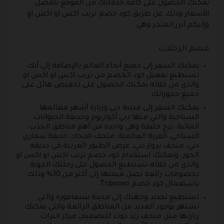
يمكنك الحصول على كافة خدماتك من الموقع بأفضل
الأسعار وذلك عن طريق كود خصم تريب اكس او اكس او
وإليكم أبرز المتجر وهي:
قسم الرحلات
يمكنك السفر إلى جميع أنحاء العالم بالإضافة إلى أنك
تستطيع تفعيل كود الخصم من تريب اكس او اكس او
والذي من خلاله يمكنك الحصول على تخفيض هائل على
جميع حجوزاتك.
يمكنك السفر إلى مدينة دبي وزيارة أشهر معالمها
السياحية والتي منها دبي أكواريوم وحديقة الحيوانات
المائية، برج خليفة وهي واحدة من أهم مناطق الجذب
السياحي، القرية العالمية، متحف الاتحاد، حديقة سفاري
دبي، متحف برواز دبي، عرض الطيور الغربية في حديقة
الخور، ويمكنك استخدام كود خصم تريب اكس او اكس او
والذي من خلاله تستطيع الحصول على رحلتك الجوية
بخصومات رائعة تصل قيمتها إلى أكثر من 30% وذلك
باستعمال كود خصم Tripxoxo.
تستطيع تحديد وجهتك إلى مدينة سنغافورة والتي
تشتهر بوجود العديد من المناطق الرائعة والتي يمكنك
زيارتها مثل متحف ريد دوت للتصميم، مركز التراث