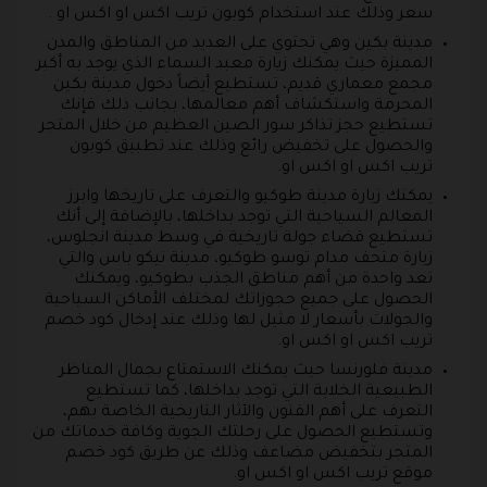
سعر وذلك عند استخدام كوبون تريب اكس او اكس او .
مدينة بكين وهي تحتوي على العديد من المناطق والمدن
المميزة حيث يمكنك زيارة معبد السماء الذي يوجد به أكبر
مجمع معماري قديم، تستطيع أيضاً دخول مدينة بكين
المحرمة واستكشاف أهم معالمها، بجانب ذلك فإنك
تستطيع حجز تذاكر سور الصين العظيم من خلال المتجر
والحصول على تخفيض رائع وذلك عند تطبيق كوبون
تريب اكس او اكس او.
يمكنك زيارة مدينة طوكيو والتعرف على تاريخها وابرز
المعالم السياحية التي توجد بداخلها، بالإضافة إلى أنك
تستطيع قضاء جولة تاريخية في وسط مدينة انجلوس،
زيارة متحف مدام توسو طوكيو، مدينة نيكو باس والتي
تعد واحدة من أهم مناطق الجذب بطوكيو، ويمكنك
الحصول على جميع حجوزاتك لمختلف الأماكن السياحية
والجولات بأسعار لا مثيل لها وذلك عند إدخال كود خصم
تريب اكس او اكس او.
مدينة فلورنسا حيث يمكنك الاستمتاع بجمال المناظر
الطبيعية الخلابة التي توجد بداخلها، كما تستطيع
التعرف على أهم الفنون والآثار التاريخية الخاصة بهم،
وتستطيع الحصول على رحلتك الجوية وكافة خدماتك من
المتجر بتخفيض مضاعف وذلك عن طريق كود خصم
موقع تريب اكس او اكس او.