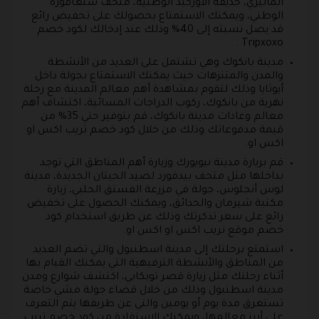
الماليزي، حديقة الأوركيد الوطنية، متحف سنغافورة
الوطني، ويمكنك الاستمتاع بحصولك على تخفيض رائع
قد يصل نسبته إلى 40% وذلك عند إدخالك لكود خصم
Tripxoxo .
مدينة بانكوك وهي تشتمل على العديد من الأنشطة
والمدن والمتنزهات حيث يمكنك الاستمتاع بجولة داخل
أيوثايا وذلك لتقوم بمشاهدة أهم معالم المدينة مع رحلة
نهرية من بانكوك، ركوب الدراجات المسائية، اكتشاف أهم
معالم وعادات مدينة بانكوك، قم بتوفير حتي 35% من
قيمة مدفوعاتك وذلك من خلال كود خصم تريب اكس او
اكس او.
قم بزيارة مدينة نيويورك وزيارة أهم المناطق التي توجد
بداخلها مثل متحف بيدفورد لصيد الحيتان الجديدة، مدينة
لوس أنجلوس، جولة في مزرعة الفستق الحلبي، زيارة
مكتبة شيرمان والحدائق، ويمكنك الحصول على تخفيض
رائع على سعر تذكرتك وذلك عن طريق استخدام كود
خصم موقع تريب اكس او اكس او.
استمتع برحلتك إلى مدينة اسطنبول والتي تضم العديد
من المناطق والأنشطة الترفيهية التي يمكنك القيام بها
أثناء رحلتك مثل زيارة قصر توبكابي، اكتشف شوارع ومدن
مدينة اسطنبول وذلك من خلال قضاء جولة مشي خاصة
تستغرق مدة يوم أو يومين والتي عن طريقها يتم التعرف
على أبرز معالمها، ويمكنك الإستفادة من كود خصم تريب