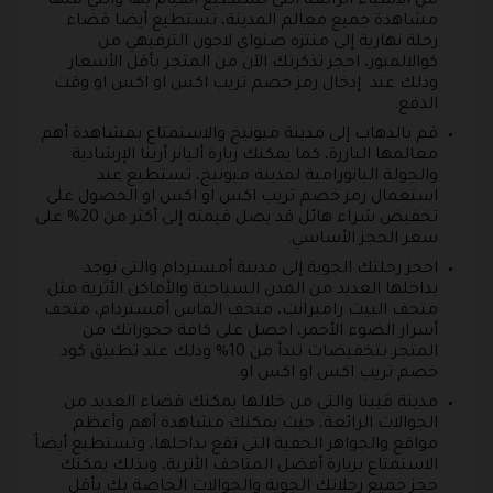
من الأشياء الرائعة التي تستطيع القيام بها والتي منها
مشاهدة جميع معالم المدينة، تستطيع أيضا قضاء
رحلة نهارية إلى منتزه صنواي لاجون الترفيهي من
كوالالمبور، احجز تذكرتك الآن من المتجر بأقل الأسعار
وذلك عند إدخال رمز خصم تريب اكس او اكس او وقت
الدفع.
قم بالذهاب إلى مدينة ميونيخ والاستمتاع بمشاهدة أهم
معالمها البارزة، كما يمكنك زيارة أليانز أرينا الإرشادية
والجولة البانورامية لمدينة ميونيخ، تستطيع عند
استعمال رمز خصم تريب اكس او اكس او الحصول على
تخفيض شراء هائل قد يصل قيمته إلى أكثر من 20% على
سعر الحجز الأساسي.
احجز رحلتك الجوية إلى مدينة أمستردام والتي توجد
بداخلها العديد من المدن السياحية والأماكن الأثرية مثل
متحف البيت رامبرانت، متحف الماس أمستردام، متحف
أسرار الضوء الأحمر، احصل على كافة حجوزاتك من
المتجر بتخفيضات تبدأ من 10% وذلك عند تطبيق كود
خصم تريب اكس او اكس او.
مدينة ڤيينا والتي من خلالها يمكنك قضاء العديد من
الجوالات الرائعة، حيث يمكنك مشاهدة أهم وأعظم
مواقع والجواهر الخفية التي تقع بداخلها، وتستطيع أيضاً
الاستمتاع بزيارة أفضل المتاحف الأثرية، وبذلك يمكنك
حجز جميع رحلاتك الجوية والجوالات الخاصة بك بأقل