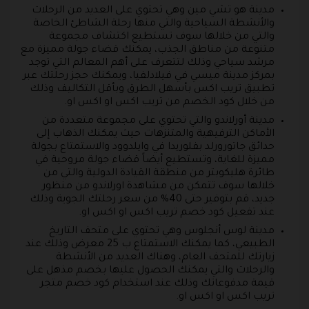
مدينة هو تشي مين وهي تحتوي على العديد من الرحلات
والأنشطة السياحية والتي منها رحلة الشاطئ الخاصة
والتي من خلالها سوف تستطيع اكتشاف مجموعة
متنوعة من مناطق الجذب، يمكنك قضاء جولة مميزة مع
مرشد سياحي وذلك لتتعرف على أهم المعالم التي توجد
بمركز مدينة ميسي في فيلادلفيا، ويمكنك حجز رحلتك عبر
تطبيق تريب اكس بأسهل الطرق وبأقل التكاليف وذلك
من خلال كود الخصم من تريب اكس او اكس او.
مدينة أورلاندو والتي تحتوي على مجموعة متعددة من
الأماكن الترفيهية والمتنزهات حيث يمكنك الذهاب إلى
حدائق جاتورورلد بفلوريدا في وايلدوود والاستمتاع بجولة
مميزة للغاية، وتستطيع أيضاً قضاء جولة مروحية في
طائرة هليكوبتر من منطقة القيادة الدولية والتي من
خلالها سوف تتمكن من مشاهدة اورلاندو من منظور
جديد، قم بتوفير حتى 40% من سعر رحلتك الجوية وذلك
عند تفعيل كود خصم تريب اكس او اكس او.
مدينة لوس أنجلوس وهي تحتوي على متحف التاريخ
الطبيعي، كما يمكنك الاستمتاع ب 25 معرض وذلك عند
زيارتك للمتحف العام، وهناك العديد من الأنشطة
والرحلات والتي يمكنك الحصول عليها بخصم مذهل على
قيمة مدفوعاتك وذلك عند استخدام كود خصم متجر
تريب اكس او اكس او.