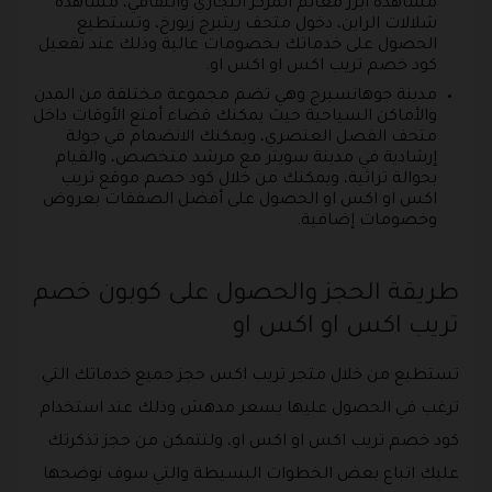
مشاهدة أبرز معالم المركز التجاري والثقافي، مشاهدة
شلالات الراين، دخول متحف ريتبرج زيورخ، وتستطيع
الحصول على خدماتك بخصومات عالية وذلك عند تفعيل
كود خصم تريب اكس او اكس او.
مدينة جوهانسبرج وهي تضم مجموعة مختلفة من المدن
والأماكن السياحية حيث يمكنك قضاء أمتع الأوقات داخل
متحف الفصل العنصري، ويمكنك الانضمام في جولة
إرشادية في مدينة سويتر مع مرشد متخصص، والقيام
بحوالة تراثية، ويمكنك من خلال كود خصم موقع تريب
اكس او اكس او الحصول على أفضل الصفقات بعروض
وخصومات إضافية.
طريقة الحجز والحصول على كوبون خصم
تريب اكس او اكس او
تستطيع من خلال متجر تريب اكس حجز جميع خدماتك التي
ترغب في الحصول عليها بسعر مدهش وذلك عند استخدام
كود خصم تريب اكس او اكس او، ولتتمكن من حجز تذكرتك
عليك اتباع بعض الخطوات البسيطة والتي سوف نوضحها