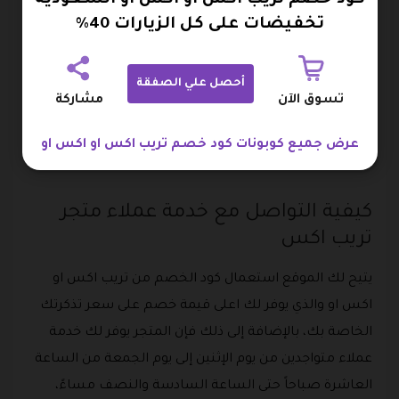
الدفع من خلال تطبيق Paypal.
تخفيضات على كل الزيارات 40%
الدفع من خلال Points Pay.
الدفع من خلال أمريكان إكسبريس.
أحصل علي الصفقة
تسوق الآن
مشاركة
وتستطيع تجربة الشراء من خلال كود خصم تريب اكس
او اكس او الذي من خلاله تستطيع حجز رحلتك الجوية
عرض جميع كوبونات كود خصم تريب اكس او اكس او
بأقل التكاليف الممكنة.
كيفية التواصل مع خدمة عملاء متجر
تريب اكس
يتيح لك الموقع استعمال كود الخصم من تريب اكس او
اكس او والذي يوفر لك اعلى قيمة خصم على سعر تذكرتك
الخاصة بك، بالإضافة إلى ذلك فإن المتجر يوفر لك خدمة
عملاء متواجدين من يوم الإثنين إلى يوم الجمعة من الساعة
العاشرة صباحاً حتى الساعة السادسة والنصف مساءً،