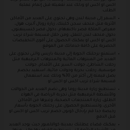
اكس او اكس او وذلك عند تفعيله قبل إتمام عملية
الطلب.
السفر إلى مدينة لندن وهي تحتوي على العديد من الأماكن
الأثرية مثل متحف سجن كلينك، زيارة رويال ألبرت هول،
معرض الملكة قصر باكنغهام، دخول قصر كنسينغتون،
دخول متحف لندن للنقل، ومن خلال قسيمة شراء تريب
اكس او اكس او يمكنك الحصول على أقوى التخفيضات
الحصرية على كافة خدماتك من الموقع.
استمتع برحلتك الجوية إلى مدينة باريس والتي تحتوي على
العديد من المنتزهات المائية والمنتزهات الترفيهية مثل
رحلات الشاطئ، جولات السير على الأقدام، جولات
موسمية، رحلات بحرية وجولات مائية، استفيد بخصم
يصل قيمته إلى أكثر من 30% وذلك عند استعمال
قسيمة شراء تريب اكس او اكس او .
تستطيع زيارة مدينة روما وهي تضم العديد من الجوالات
والأنشطة الترفيهية مثل تجربة الرياضة في الهواء
الطلق، زيارة المنتجعات الصحية، وغيرها من الأماكن
الأخرى، ولتستطيع الحصول على رحلتك الجوية بأسعار
رخيصة جدا قم بإدخال كوبون خصم تريب اكس او اكس او
قبل الدفع.
يمكنك قضاء عطلتك بمدينة كوالالمبور حيث يوجد العديد