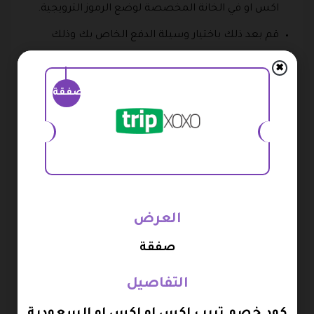
اكس او في الخانة المخصصة لوضع الرموز الترويجية.
قم بعد ذلك باختيار وسيلة الدفع الخاص بك وذلك
لتستطيع استكمال عملية الحجز الحجز بك.
✖
خيارات الدفع بمتجر تريب اكس
صفقة
يقدم لك المتجر العديد من التخفيضات والعروض المميزة
والتي تستطيع الحصول عليها وذلك عند إدخالك لكود خصم
تريب اكس او اكس او، كما يمكنك دفع قيمة خدماتك بأكثر
من وسيلة حيث يوفر لك الموقع العديد من وسائل الدفع
الآمنة والموثوق بها ومن هذه الطرق كالآتي:
العرض
يمكنك الدفع من خلال الفيزا.
صفقة
الدفع بواسطة الماستر كارد.
التفاصيل
الدفع من خلال ايسترو كارد.
كود خصم تريب اكس او اكس او السعودية