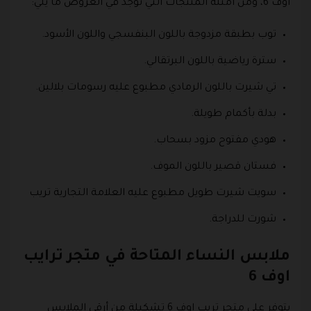
اوف 6، ومن أمثلة المنتجات التي توجد في العروض ما يلي:
توب بطبقة مزدوجة باللون البنفسجي واللون الأسود.
سترة رياضية باللون البرتقالي.
تي شيرت باللون الرمادي مطبوع عليه رسومات بلالين.
بدلة بأكمام طويلة.
هودي مفتوح مزود بسحاب.
فستان قصير باللون الموف.
سويت شيرت طويل مطبوع عليه العلامة التجارية تريب
شورت للدراجة.
ملابس النساء المتاحة في متجر ترايب
اوف 6
يتوفر على متجر تريب اوف 6 تشكيلة من أرقى الملابس