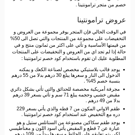
خصم من متجر ترامونتينا .
عروض ترامونتينا
في الوقت الحالي فإن المتجر يوفر مجموعة من العروض و
التخفيضات على مجموعة من المنتجات والتي تصل الى 50%
من قيمتها الأساسية و تأتي على اكثر من ثمانون منتج و في
حالة إذا لم تجد اي من العروض و التخفيضات على المنتجات
المطلوبة عليك ان تقوم باستخدام كود خصم ترامونتينا :
يوجد قالب بلاستيكي مخصص لصناعة الكعك و يمكنه
الدخول الى النار و سعرها يبلغ 30 درهم بدلا من 55 درهم
بنسبة خصم 45% .
مجرفة أمريكية مخصصة للحدائق والتي تأتي بشكل دائري
مقبض خشبي وحجمه يبلغ 71 سم و تأتي بسعر 39 درهم
بدلا من 49 درهم .
طقم الاواني المكون من 7 قطه والذي يأتي بسعر 229
دره مع التخفيض عند استخدام كود خصم ترامونتينا .
يوجد طقم سكاكين مصنوعة من الستانلس ستيل و هو
عبارة عن 7 قطع و المقبض يأتي اسود اللون و مغناطيسي
لكي يتم تعليقه على الحائط و سعرها يبدأ من 109 درهم