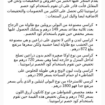
يقدم المتجر عليها الكثير من العروض و التخفيضات ولكن في
المقابل فأنت قادر على ان تقوم باستخدام كود خصم
ترامونتينا لكي تحصل على الكثير من الخصومات والتخفيضات
الاضافية ايضا واليك ابرز المنتجات :
كراسي مصنوعة من البولي بروبلين مع طاولة من الزجاج
بعدد ثلاثية مقاعد بسعر 149 درهم و يمكنك الحصول عليها
بسعر مخفض حين تقوم باستخدام كود الخصم .
كراسي لندن و التي لا تحتوي على ذراعين و هي مصنوعة
من الخشب مع طاولة ايضا خشبية ولكن سعرها مرتفع
يبلغ 872 درهم .
كراسي من نوع اوكا صغيرة الجم بدون ذراعين تصلح
لداخل المنزل و خارجه أيضا وهي بسعر 720 درهم مع
تخفيض حين تقوم باستخدام كود الخصم ترامونتينا .
كراسي وايت ليون لاونج و هي طويلة للجلوس على
الشاطيء او حمام السباحة بسعر 299 درهم .
كرسي للاسترخاء من نوع البولي ايثيلين و الذي يأتي بسعر
مرتفع جدا فهو 1800 درهم .
مقعد مخصص للشواطئ من نوع كانكون أزرق اللون
بسعر 742 درهم و يمكن تخفيض هذه القيمة حين تقوم
باستخدام كود خصم ترامونتينا .