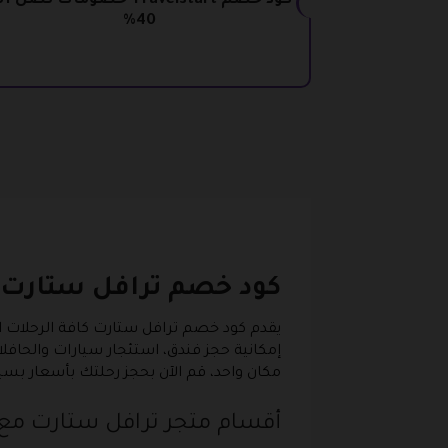
كود خصم Travelstart خصومات تصل ا
40%
كود خصم ترافل ستارت
يقدم كود خصم ترافل ستارت كافة الرحلات ا
إمكانية حجز فندق، استئجار سيارات والحافل
مكان واحد، قم الآن بحجز رحلتك بأسعار بسيطة جدا
أقسام متجر ترافل ستارت مع