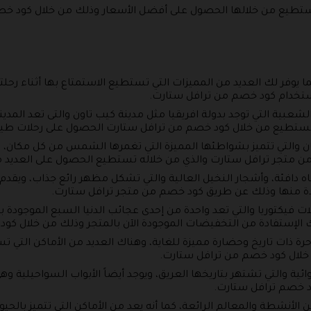
 تستطيع من خلالها الحصول على أفضل الأسعار وذلك من خلال كود 
ما يوفر لك العديد من المميزات التي تستطيع الاستمتاع بها أثناء ر
ستخدام كود خصم من ترافل ستارت.
لشعبية التي توجد بدولة افريقيا مثل مدينة كيب تاون والتى تعد المدين
 وتستطيع من خلال كود خصم من ترافل ستارت الحصول على رحلات طير
ان والتي تتميز بشواطئها المميزة التي تغمرها الشمس من كل مكان، م
ن متجر ترافل ستارت والذي من خلاله تستطيع الحصول على العديد 
مياه دافئة، وأشجار النخيل العالية والتي تشكل مظهر رائع جذاب، ويق
دة منها وذلك عن طريق كود خصم من متجر ترافل ستارت.
يكتوريا والتي تعد واحدة من إحدى عجائب الدنيا السبع الموجودة بال
ك الإستفادة من التخفيضات الموجودة الآن بالمتجر وذلك من خلال كو
ة ذات تاريخ وحضارة مميزة للغاية، وهناك العديد من الأماكن التي 
خلال كود خصم من ترافل ستارت.
ئية والتي تشتهر بتاريخها العريق، ويوجد أيضاً الأبواب السواحيلية وه
الأنشطة والمعالم الرائعة، كما أنه يعد من الأماكن التي تتميز بال