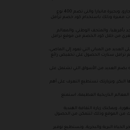
مدينة أروشا وهي تحتوي على العديد من المتنزهات الوطنية، ويمكنك الاستمتاع بمغامرة رائعة فوق جبل كليمنجارو، وبحيرة مانيارا والتى تضم 400 نوع
ضات مميزة وذلك باستخدام كود خصم ترافل
د بأفريقيا، والمتحف الوطني، والمعالم
 مغري من خلال كود الخصم من موقع ترافل
العديد من المباني التي تعود إلى الماضي،
م ترافل ستارت الحصول على تخفيض رائع
أنه بضم العديد من الأسواق التي تشتمل على
ا البكر، وبزيارتك تستطيع التعرف على أهم
المعالم التاريخية العظيمة، استمتع
ة، ويمكنك زيارة الثقافة الهندية
رتك من الموقع وذلك لتتمكن من الحصول
 الحياة البرية والبحرية، وتستطيع توفير