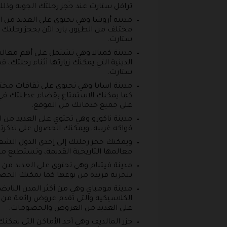
ترافل ستارت عند حجز رحلتك الجوية وذل
مختلف من الطيور، بارد الآن بحجز رحلت
ستارت.
مدينة كمبالا وهي تشتمل على أهم معالم ا
الدينية التي يمكنك زيارتها أثناء رحل
ستارت.
مدينة اسابا وهي تحتوي على ثقافات مختل
كما يمكنك الاستمتاع بقضاء عطلتك في
على جميع خدماتك من الموقع.
مدينة ناكورو وهي تحتوي على العديد من ال
فواكه غريبة، ويمكنك الحصول على تذكرت
ويمكنك حجز رحلتك إلى إحدى الدول الشعبي
معالمها التاريخية القديمة، وتستطيع م
مدينة فيتنام وهي تحتوي على العديد من 
بتجربة فريدة من نوعها كما يمكنك الحصول على تخفيضات تبدأ م
مدينة مومباي وهي من أكثر المدن الناب
الكلاسيكية والتي تقدم عروض رائعة من 
على العديد من العروض والخصومات.
جزر المالديف وهي أحد الأماكن التي يمكن