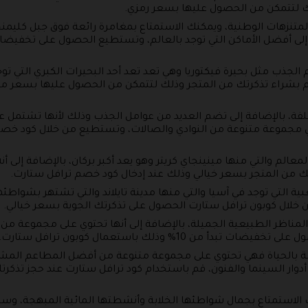
ك لتتمكن من الحصول عليها بسعر رمزي.
ك إلى أفضل الأماكن التي توجد بالعالم، وتستطيع الحصول على تخفي
لجذب مثل بحيرة فيكتوريا وهي تعد تعد أحد البحيرات الكبري التي توج
تك، قم بشراء تذكرتك من المتجر وذلك لتتمكن من الحصول عليها بسعر
فة، بالإضافة إلى تضم العديد من عوامل الجذب وذلك لأنها تشتمل على 
 مجموعة متنوعة من النوادي والصالات، وتستطيع من خلال كود خص
معالم والتي منها مينينجاي كريتر وهو يعد أكبر بركان، بالإضافة إلى 
ك من المتجر بسعر خيالي وذلك عند إدخال كود خصم ترافل ستارت.
ة التي توجد في آسيا والتي منها مدينة تايلاند والتي تشتهر بشواطئه
ن خلال كوبون ترافل ستارت الحصول على تذكرتك الجوية بسعر خيالي.
المناظر الطبيعية الجميلة، بالإضافة إلى أنها تحتوي على مجموعة من 
ن 10% وذلك باستعمال كوبون ترافل ستارت.
ضة بالحياة فهي تحتوي على مجموعة متنوعة من أفضل المطاعم المشهور
أدوار السينما والفنون، قم باستخدام كود ترافل ستارت عند حجز تذك
ك الاستمتاع بجمال شواطئها الخلابة وأنشطتها المائية المبهجة، وسحر