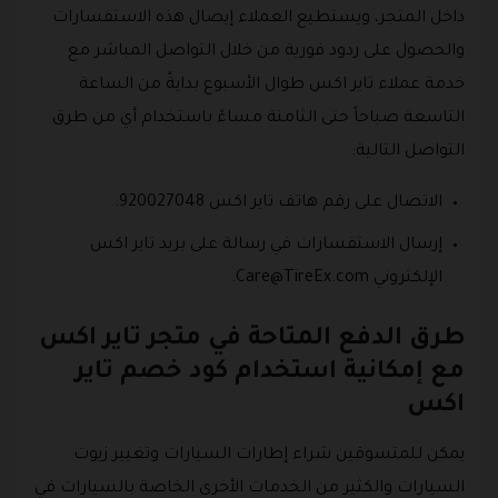
داخل المتجر، ويستطيع العملاء إيصال هذه الاستفسارات
والحصول على ردود فورية من خلال التواصل المباشر مع
خدمة عملاء تاير اكس طوال الأسبوع بدايةً من الساعة
التاسعة صباحاً حتى الثامنة مساءً باستخدام أي من طرق
التواصل التالية:
الاتصال على رقم هاتف تاير اكس 920027048.
إرسال الاستفسارات في رسالة على بريد تاير اكس
الإلكتروني
Care@TireEx.com
.
طرق الدفع المتاحة في متجر تاير اكس
مع إمكانية استخدام كود خصم تاير
اكس
يمكن للمتسوقين شراء إطارات السيارات وتغيير زيوت
السيارات والكثير من الخدمات الأخرى الخاصة بالسيارات في