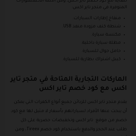
للغاية مع كود خصم تاير اكس، ومن أمثلة الاكسسوارات
المتوفرة في متجر تاير اكس:
منفاخ إطارات السيارات.
شنطة كتف مزودة منفذ USB.
مكنسة سيارة.
مظلة سيارة داخلية.
حامل جوال للسيارة.
كيبل اشتراك بطارية للسيارة.
الماركات التجارية المتاحة في متجر تاير
اكس مع كود خصم تاير اكس
يقدم متجر تاير اكس للزبائن جميع أنواع الكفرات التي يمكن
أن يبحث عنها الأفراد لسياراتهم بأسعار لا مثيل لها مع كود
خصم من موقع تاير اكس وتخفيضات حصرية على كل
طلب عند الحجز والدفع باستخدام كود خصم Tireex، ومن