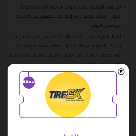
ثم يقوم العميل بتحديد موعد استلام الخدمة وكتابة
عنوان المنزل بوضوح مع إمكانية الحصول على الخدمة
في نفس اليوم.
أخيراً يقوم العميل بتأكيد طلب الحجز من خلال اختيار أحد
وسائل الدفع وإضافة البيانات الخاصة بها، مع تطبيق
كود خصم تاير اكس في مربع الخصم للحصول على خصم
رائع من قبل المتجر.
✖
أكواد خصم تاير اكس
صفقة
أكواد خصم كثيرة ومتنوعة في متجر تاير اكس يستطيع
الزبائن استخدامها في طلب إطارات السيارات أو تغيير زيوت
السيارات وغيرها من الخدمات الأخرى الخاصة بالسيارات
المتوفرة في المتجر بأسعار في متناول الجميع وخصومات
رائعة في فواتير المشتريات، ومن أبرز هذه الأكواد: