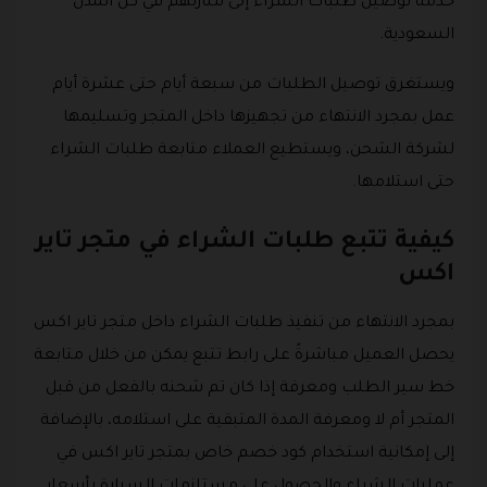
خدمة توصيل طلبات الشراء إلى منازلهم في كل المدن
السعودية.
ويستغرق توصيل الطلبات من سبعة أيام حتى عشرة أيام
عمل بمجرد الانتهاء من تجهيزها داخل المتجر وتسليمها
لشركة الشحن، ويستطيع العملاء متابعة طلبات الشراء
حتى استلامها.
كيفية تتبع طلبات الشراء في متجر تاير
اكس
بمجرد الانتهاء من تنفيذ طلبات الشراء داخل متجر تاير اكس
يحصل العميل مباشرةً على رابط تتبع يمكن من خلال متابعة
خط سير الطلب ومعرفة إذا كان تم شحنه بالفعل من قبل
المتجر أم لا ومعرفة المدة المتبقية على استلامه، بالإضافة
إلى إمكانية استخدام كود خصم خاص بمتجر تاير اكس في
عمليات الشراء والحصول على مستلزمات السيارة بأسعار