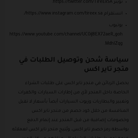
تويتر https://twitter.com/TireExSA.
انستقرام https://www.instagram.com/tireex.sa/.
يوتيوب
https://www.youtube.com/channel/UC0iJ8EX72aeR_goh
MdhIZqg.
سياسة شحن وتوصيل الطلبات في
متجر تاير اكس
يحصل الزبائن في متجر تاير اكس على طلبات الشراء
الخاصة داخل المتجر لأي من إطارات السيارات والكفرات
وتغيير والبطاريات وزيوت السيارات أيضاً بأسعار لا تقبل
المنافسة من خلال كود خصم من متجر تاير اكس
وخصومات إضافية من قبل المتجر عند إتمام الدفع
بواسطة رمز خصم تاير اكس، ويُتيح متجر تاير اكس لعملائه