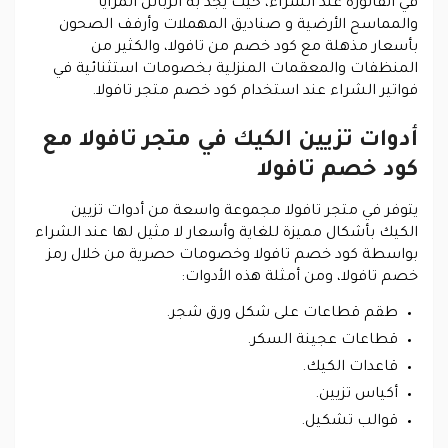
في الفاتورة عند الشراء، حيث يجد به الزبائن المرايا
والمماسح الأرضية و صناديق المهملات وأرفف الصحون
بأسعار مذهلة مع كود خصم من تافولا، والكثير من
المنظفات والمعقمات المنزلية بخصومات استثنائية في
فواتير الشراء عند استخدام كود خصم متجر تافولا.
أدوات تزيين الكيك في متجر تافولا مع
كود خصم تافولا
يتوفر في متجر تافولا مجموعة واسعة من أدوات تزيين
الكيك بأشكال مميزة للغاية وأسعار لا مثيل لها عند الشراء
بواسطة كود خصم تافولا وخصومات حصرية من خلال رمز
خصم تافولا، ومن أمثلة هذه الأدوات:
طقم قطاعات على شكل ورق شجر.
قطاعات عجينة السكر.
قاعدات الكيك.
أكياس تزيين.
قوالب تشكيل.