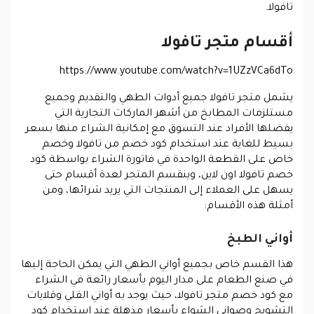
تافولا.
أقسام متجر تافولا
https://www.youtube.com/watch?v=1UZzVCa6dTo
يشمل متجر تافولا جميع أدوات الطهي والتقديم وجميع
مستلزمات المطابخ من أشهر الماركات التجارية التي
يفضلها الأفراد عند التسوق مع إمكانية الشراء منها بسعر
بسيط للغاية عند استخدام كود خصم من تافولا وخصم
خاص على القطعة الواحدة في فاتورة الشراء بواسطة كود
خصم تافولا اون لاين، وينقسم المتجر لعدة أقسام حتى
يسهل على العملاء إلى المنتجات التي يريد شرائها، ومن
أمثلة هذه الأقسام:
أواني الطبخ
هذا القسم خاص بجميع أواني الطهي التي يمكن الحاجة إليها
في صنع الطعام على مدار اليوم بأسعار رائعة في الشراء
مع كود خصم متجر تافولا، حيث يوجد به أواني القلي وقلايات
التشويح وصواني الشواء بأسعار مذهلة عند استخدام كود