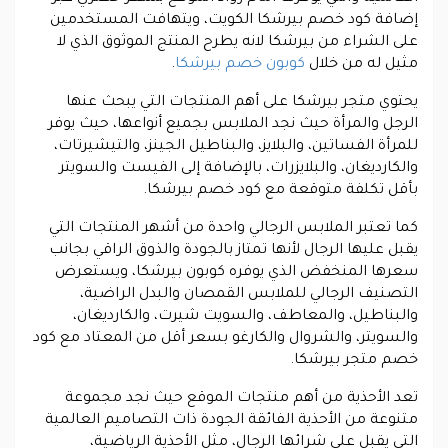
إضافة كود خصم بيرشكا الكويت، ويتهافت المستخدمين
على الشراء من بيرشكا لانه يطرح المنتج الموثوق الذي لا
مثيل له من خلال
كوبون خصم بيرشكا
.
يحتوي متجر بيرشكا على أهم المنتجات التي يبحث عنها
الرجل والمرأة حيث نجد الملابس بجميع أنواعها، حيث يوفر
للمرأة الفساتين، والبلايز، والبناطيل الجينز، والتيشيرتات،
والكارديغان، والبلايزرات، بالإضافة إلى الفيست والسويتر
بأقل تكلفة متوقعة مع كود خصم بيرشكا.
كما تعتبر الملابس الرجالي واحدة من أشهر المنتجات التي
يقبل عليها الرجال لأنها تمتاز بالجودة والذوق الراقي بجانب
سعرها المنخفض الذي يوفره كوبون بيرشكا، ويستعرض
التصنيف الرجالي للملابس القمصان والبدل الراضية،
والبناطيل، والمعاطف، والسويت شيرت، والكارديغان،
والسويتر، والشروال والكارغو بسعر أقل من المعتاد مع كود
خصم متجر بيرشكا.
تعد الأحذية من أهم منتجات الموقع حيث نجد مجموعة
متنوعة من الأحذية الفائقة الجودة ذات التصاميم العالمية
التي يقبل على شرائها الرجال، مثل الأحذية الرياضية،