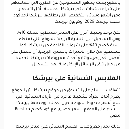
بالطبع يبحث جمهور المتسوقين عن الطرق التي تساعدهم
على شراء منتجات متجر بيرشكا العالمية بأقل الأسعار،
ومن أشهر وسائل التخفيض التي يطلقها بيرشكا نجد كود
خصم بيرشكا 2026، وكوبون بيرشكا.
لكن توجد وسيلة أخرى على المتجر تستطيع منحك 10%،
وهي التسجيل على النشرة البريدية للموقع التي تمنحك
نسبة خصم 10% على شروتك القادمة من بيرشكا، كما
تستطيع من خلال الاشتراك بالنشرة البريدية أن تحصل على
أفضل العروض، وتتابع أحدث معروضات بيرشكا الجديدة
من خلال تلقي الرسائل الإلكترونية بعد التسجيل.
الملابس النسائية على بيرشكا
تتهافت النساء على التسوق من موقع بيرشكا، لأن الموقع
يطرح أمام المرأة تشكيلة فاخرة من الأزياء النسائية التي
تتبع أشهر خطوط الموضة حول العالم، ويقدمها بيرشكا
للنساء على الموقع بسعر حصري مع كود خصم Bershka
مصر.
لذلك تمتاز معروضات القسم النسائي على متجر بيرشكا