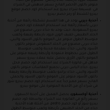
سميك مزود باربطة، حذاء رياضي مصنوع من اللباد
متوفر باللون الأخضر الفاتح بسعر مدهش في الشراء
في قسيمة شراء بيدرو عند استخدام كود خصم موقع
بيدرو للشنط أو رمز خصم بيدرو.
أحذية ديربي
يوجد في هذا القسم تشكيلة رائعة من أحذية
ديربي بأسعار رائعة عند استخدام العملاء كود خصم
بيدرو السعودية، حيث يوجد به حذاء ديربي مصنوع من
الجلد الطبيعي خفيف الوزن مزود باربطة رفيعة وكعب
متوسط الطول متوفر على الموقع باللون الاسود والبني،
حذاء ديربي مصنوع من الجلد المنقوش متوفر باللون
الأسود والبني، حذاء بمقدمة مدببة وكعب متوسط
الطول مزين بخطوط متموجة وأربطة رفيعه متوفر على
الموقع باللون الأزرق يحصل عليه عملاء بيدرو بسعر
مذهل في فاتورة الشراء عند استخدام كود خصم محل
بيدرو، حذاء الياس ديربي بجميع المقاسات متوفر باللون
الأسود والبني، حذاء براندو بكعب متوسط وأربطة رفيعة
باللون الأسود متوفر على الموقع باللون الاسود والجملي
الفاتح بسعر مميز جداً عند استخدام كود خصم بيدرو شوز
في شراء أي من الأحذية المتوفرة على موقع بيدرو.
أحذية أوكسفورد
يحصل العميل على أحذية اكسفورد
بسعر رائع في الفاتورة عند الشراء بواسطة كود خصم
بيدرو شوز أو كود خصم pedro، من أمثلة هذه الأحذية
حذاء من الجلد الطبيعي بأربطة وكعب متوسط الطول