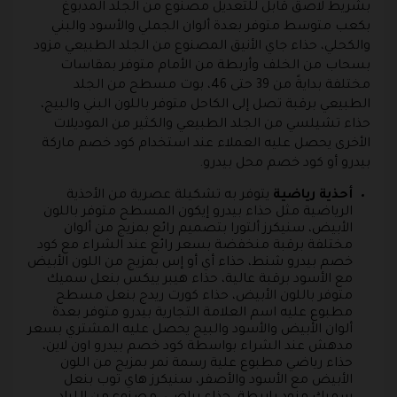
بشريط لاصق قابل للتعديل مصنوع من الجلد المدبوغ
بكعب متوسط متوفر بعدة ألوان الجملي والأسود والبني
والكحلي، حذاء جاي الأنيق المصنوع من الجلد الطبيعي مزود
بسحاب من الخلف وأربطة من الأمام متوفر بمقاسات
مختلفة بدايةً من 39 حتى 46، بوت مسطح من الجلد
الطبيعي برقبة تصل إلى الكاحل متوفر باللون البني والبيج،
حذاء تشيلسي من الجلد الطبيعي والكثير من الموديلات
الأخرى يحصل عليه العملاء عند استخدام كود خصم ماركة
بيدرو أو كود خصم محل بيدرو.
أحذية رياضية
يتوفر به تشكيلة عصرية من الأحذية
الرياضية مثل حذاء بيدرو إيكون المسطح متوفر باللون
الأبيض، سنيكرز ألتورا بتصميم رائع بمزيج من ألوان
مختلفة برقبة منخفضة بسعر رائع عند الشراء مع كود
خصم بيدرو شنط، حذاء أي أو إس بمزيج من اللون الأبيض
مع الأسود برقبة عالية، حذاء هيبر ييكس بنعل سميك
متوفر باللون الأبيض، حذاء كورت ريدج بنعل مسطح
مطبوع عليه اسم العلامة التجارية بيدرو متوفر بعدة
ألوان الأبيض والأسود والبيج يحصل عليه المشتري بسعر
مدهش عند الشراء بواسطة كود خصم بيدرو اون لاين،
حذاء رياضي مطبوع علية رسمة نمر بمزيج من اللون
الأبيض مع الأسود والأصفر، سنيكرز هاي توب بنعل