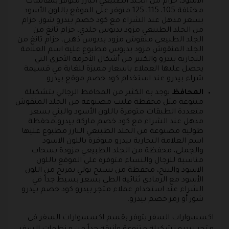
الأسود، حزام من الجلد الطبيعي البارز متوفر بمقاسات
مختلفة 105، 115، 125 متوفر على الموقع باللون الأسود
بسعر مذهل عند الشراء مع كود خصم بيدرو شوز، حزام
من الجلد الطبيعي مزود بدبوس جلدي، حزام تانغ من
الجلد الطبيعي منقوش مزود بدبوس ذهبي، حزام تانغ من
الجلد المنقوش مزود بدبوس مطبوع عليه اسم العلامة
التجارية بيدرو والكثير من أشكال الأحزمة الأخرى التي
يحصل عليها العملاء باسعار مميزة للغاية في قسيمة
شراء بيدرو عند استخدام كود خصم موقع بيدرو.
المحافظ
يوجد به الكثير من المحافظ الرجالي بتشكيلة
متنوعة مثل محفظة فليب مصنوعة من الجلد المنقوش
متعددة الطبقات متوفرة باللون الأسود والبني بسعر
مذهل عند الشراء مع كود خصم ماركة بيدرو،محفظة
طولية مصنوعة من الجلد الطبيعي البارز مطبوع عليها
اسم العلامة التجارية بيدرو متوفرة باللون الاسود
والجملي، محفظة من الجلد الطبيعي مزودة بسحاب
مناسبة للرجال والنساء متوفرة على الموقع باللون
الاسود والبيج، محفظة من نسيج بولي بمزيج من اللون
الأسود مع الرمادي ثنائية الطي بسعر بسيط جداً في
الشراء عند استخدام عملاء متجر بيدرو كود خصم بيدرو
شوز أو رمز خصم بيدرو.
اكسسوارات السفر
يتوفر بقسم اكسسوارات السفر في