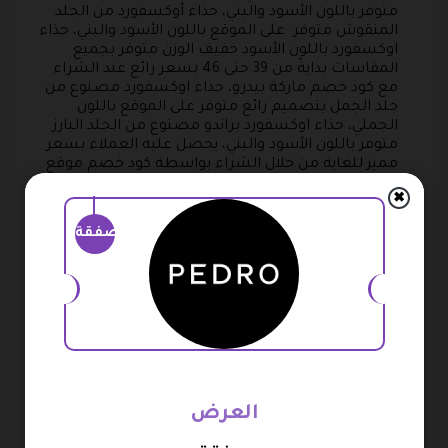
متوفر باللون الأسود والبني، حذاء أوكسفورد من الجلد
المنقوش متوفر على الموقع باللون الأسود والبني، حذاء
اوكسفورد باللون الأسود خفيف الوزن متوفر بجميع
المقاسات بدايةً من 39 حتى 46 بسعر رائع عند الشراء
مع كود خصم ماركة بيدرو، حذاء اوكسفورد مصنوع من
جلد الجمل بتصميم رائع متوفر على الموقع باللون
الجملي، حذاء اوكسفورد براندو مصنوع من الجلد البارز
متوفر باللون الأسود والبني، يحصل عليه العملاء بسعر
مميز للغاية من خلال الشراء بواسطة كود خصم موقع
بيدرو أو كود خصم بيدرو شنط.
✖
حقائب العمل
يحتوي هذا القسم على مجموعة رائعة من
صفقة
حقائب العمل التي تبحث عنها النساء بسعر مدهش في
الشراء عند استخدام كود خصم بيدرو اون لاين أو كود
خصم بيدرو شوز، من أمثلة هذه الحقائب حقيبة يد
ياسمين مزينة بخطوط طولية باللون الأسود مع حزام من
نفس اللون متوفرة على الموقع باللون البيج واللون
الأخضر الفاتح، حقيبة يد منقوشة رائعة التصميم متوفرة
على الموقع باللون الأحمر والبيج بخصم مدهش في
الشراء مع كود خصم بيدرو شوز 2026، حقيبة ظهر كبيرة
الحجم مصنوعة من النايلون مع حزام قصير الطول
متوفرة باللون الأسود والأخضر، حقيبة سولين متوفرة
العرض
بعدة ألوان الأسود والأبيض والجملي، حقيبة شارلوت
الأنيقة جداً مع حزام سلسلة متوفرة باللون الأسود