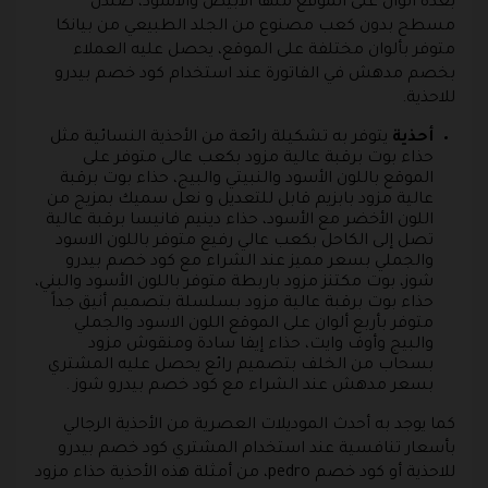
بعدة ألوان على الموقع منها الأبيض والأسود، صندل
مسطح بدون كعب مصنوع من الجلد الطبيعي من بيانكا
متوفر بألوان مختلفة على الموقع، يحصل عليه العملاء
بخصم مدهش في الفاتورة عند استخدام كود خصم بيدرو
للاحذية.
أحذية
يتوفر به تشكيلة رائعة من الأحذية النسائية مثل
حذاء بوت برقبة عالية مزود بكعب عالى متوفر على
الموقع باللون الأسود والنبيتي والبيج، حذاء بوت برقبة
عالية مزود بابزيم قابل للتعديل و نعل سميك بمزيج من
اللون الأخضر مع الأسود، حذاء دينيم فانيسا برقبة عالية
تصل إلى الكاحل بكعب عالي رفيع متوفر باللون الاسود
والجملي بسعر مميز عند الشراء مع كود خصم بيدرو
شوز، بوت مكتنز مزود باربطة متوفر باللون الأسود والبني،
حذاء بوت برقبة عالية مزود بسلسلة بتصميم أنيق جداً
متوفر بأربع ألوان على الموقع اللون الاسود والجملي
والبيج وأوف وايت، حذاء إيفا سادة ومنقوش مزود
بسحاب من الخلف بتصميم رائع يحصل عليه المشتري
بسعر مدهش عند الشراء مع كود خصم بيدرو شوز .
كما يوجد به أحدث الموديلات العصرية من الأحذية الرجالي
بأسعار تنافسية عند استخدام المشتري كود خصم بيدرو
للاحذية أو كود خصم pedro، من أمثلة هذه الأحذية حذاء مزود