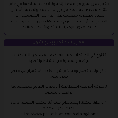
متجر بيدرو شوز هو منصة إلكترونية بدأت نشاطها في عام
2005 متخصصة فقط في ترويج الشنط والأحذية بأشكال
مميزة وعصرية مصممة علي أيدي كبار المصممين في
العالم كما أن المتجر يقوم بتقديمها بصورة جيدة وخامات
طبيعية دون الإضرار بالبيئة والأسعار خيالية.
مميزات متجر بيدرو شوز
1.تنوع في المنتجات حيث أنه يقدم العديد من التشكيلات
الرائعة والمميزة من الشنط والأحذية.
2.كوبونات خصم وقسائم شراء تقدم بإستمرار من متجر
بيدرو شوز.
3.شركة أمريكية استطاعت أن تجوب العالم بتصميماتها
الرائعة والمميزة.
4.واجهة سهلة الإستخدام حيث أنه يمكنك التصفح داخل
المتجر بكل سهولة
https://www.pedroshoes.com/catalog/home.